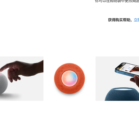
你可以在购物袋中更改商品
获得购买帮助，
立
图库
图像
2
图库
图像
3
图