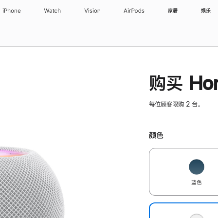
iPhone
Watch
Vision
AirPods
家居
娱乐
购买 Hom
每位顾客限购 2 台。
颜色
蓝色