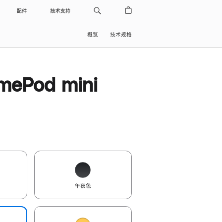
配件
技术支持
概览
技术规格
ePod mini
午夜色