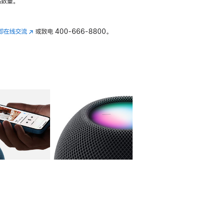
数量。
即在线交流
(在
或致电
400-666-8800。
新
窗
口
中
打
开)
库
图像
4
图库
图像
5