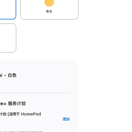
黄色
i - 白色
re+ 服务计划
务计划 (适用于 HomePod
AppleCare+
添加
服