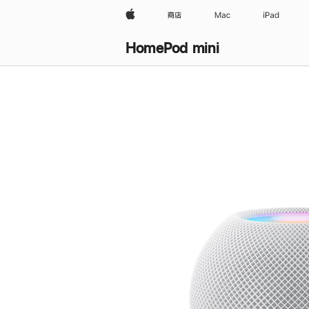
Apple
商店
Mac
iPad
HomePod mini
购
买
HomePod mini