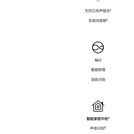
—
支持立体声组合
脚
²
注
多房间音频
脚
³
注
Siri
智能助理
语音识别
智能家居中枢
脚
⁴
注
声音识别
脚
⁵