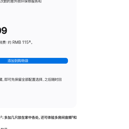
务
限次数的意外损坏保修服务和
计
划
(适
99
用
于
：约 RMB 115‡。
HomePod
mini)
添加到购物袋
藏，即可先保留全部配置选择，之后随时回
合
脚
²；多加几只放在家中各处，还可体验多‍房‍间音频
脚
³和
注
注