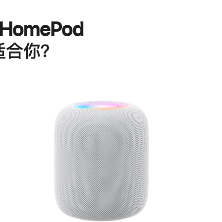
HomePod
适合你？
进
一
步
了
解
HomePod<