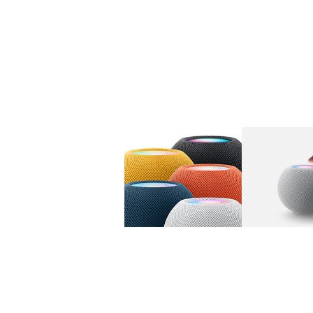
图库
图像
1