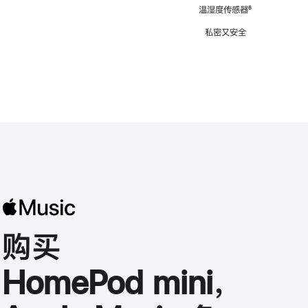
注
温湿度传感器
脚
⁶
注
私密又安全
购买
HomePod mini，