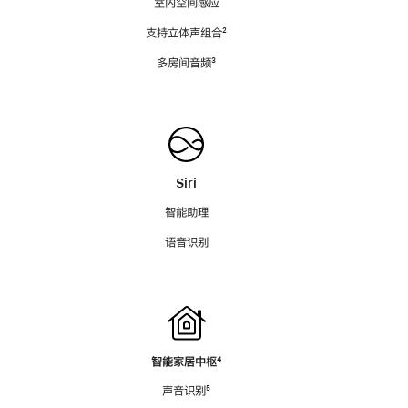
室内空间感应
支持立体声组合
脚
²
注
多房间音频
脚
³
注
Siri
智能助理
语音识别
智能家居中枢
脚
⁴
注
声音识别
脚
⁵