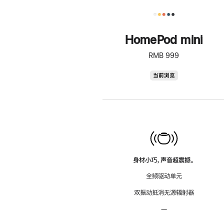
HomePod mini
RMB 999
HomePod
当前浏览
mini
身材小巧，声音超震撼。
全频驱动单元
双振动抵消无源辐射器
—