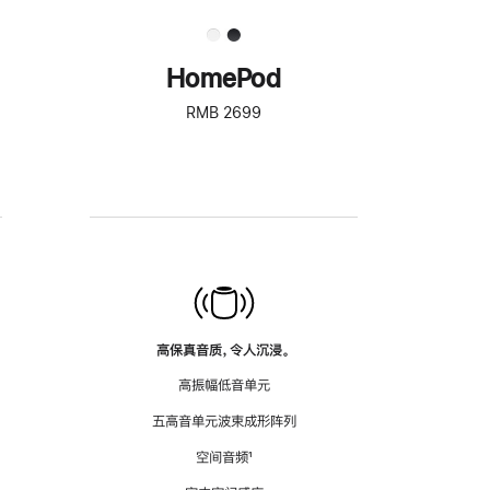
HomePod
RMB 2699
高保真音质，令人沉浸。
高振幅低音单元
五高音单元波束成形阵列
空间音频
脚
¹
注