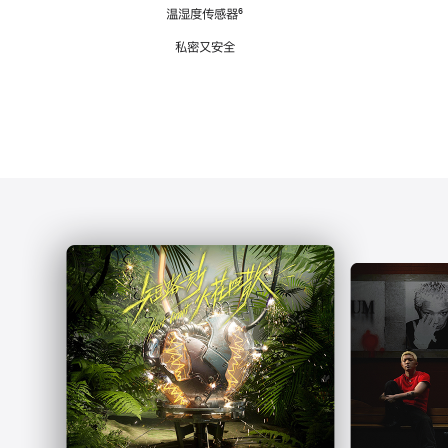
注
温湿度传感器
脚
⁶
注
私密又安全