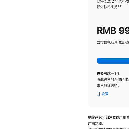
获得长达 2 年的不
额外技术支持
脚
**
注
RMB 9
含增值税及其他法定税费
需要考虑一下？
将此设备加入你的收
来再继续选购。
收藏
购买两只可组建立体声组
广播功能。