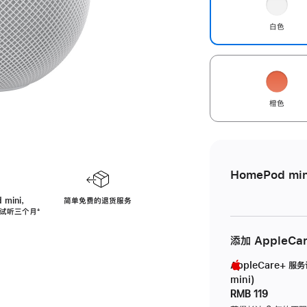
白色
橙色
HomePod min
 mini，
简单免费的退货服务
免费试听三个月
脚
⁺
注
添加 AppleCa
AppleCare+ 服
mini)
RMB 119