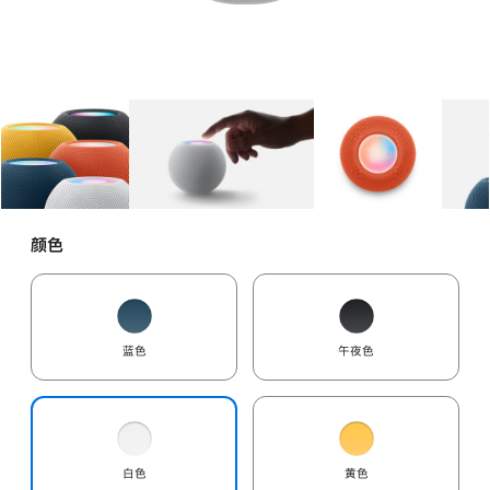
图库
图像
1
图库
图像
2
图库
图像
3
颜色
蓝色
午夜色
白色
黄色