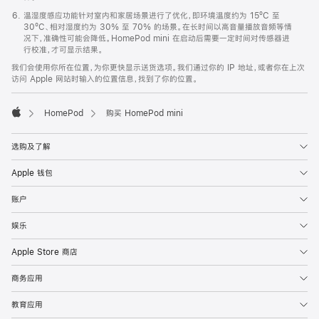
温湿度感应功能针对室内和家居场景进行了优化，即环境温度约为 15ºC 至
30ºC、相对湿度约为 30% 至 70% 的场景。在长时间以高音量播放音频等情
况下，准确性可能会降低。HomePod mini 在启动后需要一定时间对传感器进
行校准，才可显示结果。
我们会使用你所在位置，为你更快显示送货选项。我们通过你的 IP 地址，或者你在上次
访问 Apple 网站时输入的位置信息，找到了你的位置。
HomePod
购买 HomePod mini
Apple
选购及了解
Apple 钱包
账户
娱乐
Apple Store 商店
商务应用
教育应用