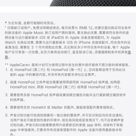
网
脚
‡ 为近似值。金额可能随时间变动。
注
页
⁺ 仅限新订阅用户。免费试用期结束后，每月收费为 RMB 12。优惠仅面向购买符合条件
页
的新设备的 Apple Music 新订阅用户限时提供。要兑换此优惠，需要将符合条件的音
频设备与运行最新版本 iOS 或 iPadOS 的 Apple 设备连接或配对。为 Apple
脚
Watch 兑换此优惠，需要与运行最新版本 iOS 的 iPhone 连接或配对。符合条件的设
备激活后，需要在 3 个月内领取此优惠。无论购买多少件符合条件的设备，每个 Apple
账户仅可享受一次优惠。会员方案将自动续订，直至取消订阅。须遵循限制条件和其他
条
款
。
(在
新
** AppleCare+ 服务计划可为使用过程中发生的意外损坏提供不限次数的保修服务。
窗
在 HomePod (第二代) 和 HomePod (第一代) 上，空间音频适用于支持此功
口
能的 app 中的兼容内容。并非所有内容都支持杜比全景声。
中
打
组建 HomePod 立体声组合需要使用两部同款 HomePod 扬声器，如两部
开)
HomePod mini、两部 HomePod (第二代) 或两部 HomePod (第一代)。
需要使用多部 HomePod 扬声器或兼容隔空播放功能并运行最新隔空播放软件
的扬声器。
需要使用支持 HomeKit 或 Matter 的配件。智能家居配件需单独购买。
声音识别功能可检测到烟雾和一氧化碳的警报声，并可在识别后向你发送通知。
当用户身处可能受到伤害的环境中，或在高风险或紧急情况下，均不应依赖声音
识别功能。声音识别功能需要使用升级更新后的家庭 app 架构，该架构于家庭
app 中单独提供。它要求所有连接家居配件的 Apple 设备均使用最新版本软
件。