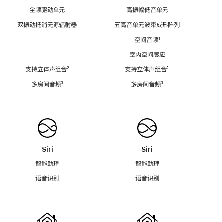
全频驱动单元
高振幅低音单元
双振动抵消无源辐射器
五高音单元波束成形阵列
—
空间音频
脚
¹
注
—
室内空间感应
支持立体声组合
脚
²
支持立体声组合
脚
²
注
注
多房间音频
脚
³
多房间音频
脚
³
注
注
Siri
Siri
智能助理
智能助理
语音识别
语音识别