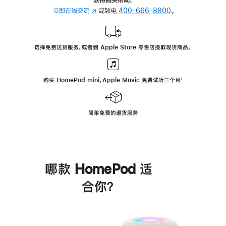
立即在线交流
(在
或致电
400-666-8800
。
新
窗
口
选择免费送货服务，或者到 Apple Store 零售店提取现货商品。
中
打
开)
购买 HomePod mini，Apple Music 免费试听三个月
脚
⁺
注
简单免费的退货服务
哪款 HomePod 适
合你？
进
一
步