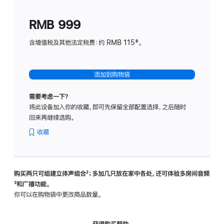
划
(适
RMB 999
用
于
含增值税及其他法定税费：约 RMB 115‡。
HomeP
mini)
添加到购物袋
需要考虑一下？
将此设备加入你的收藏，即可先保留全部配置选择，之后随时
回来再继续选购。
收藏
购买两只可组建立体声组合
脚
²；多加几只放在家中各处，还可体验多‍房‍间音频
脚
³和广播功能。
注
注
你可以在购物袋中更改商品数量。
获得购买帮助，