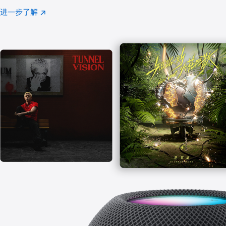
注
进一步了解
Apple
(在
Music
新
窗
口
中
打
开)