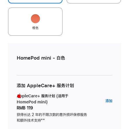
橙色
HomePod mini - 白色
添加 AppleCare+ 服务计划
AppleCare+ 服务计划 (适用于
AppleC
添加
HomePod mini)
服
RMB 119
务
获得长达 2 年的不限次数的意外损坏保修服务
和额外技术支持
脚
**
计
注