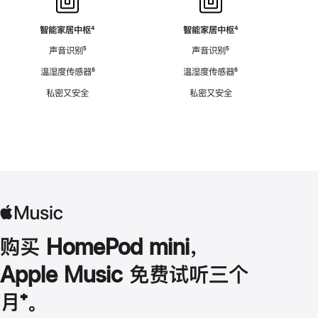
智能家居中枢
脚
⁴
智能家居中枢
脚
⁴
注
注
声音识别
脚
⁵
声音识别
脚
⁵
注
注
温湿度传感器
脚
⁶
温湿度传感器
脚
⁶
注
注
私密又安全
私密又安全
购买 HomePod mini，
Apple Music 免费试听三个
月
脚
⁺。