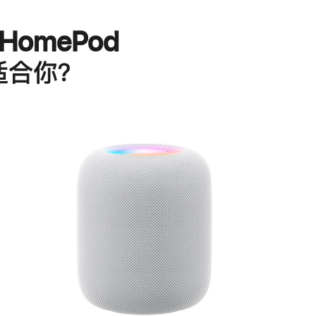
HomePod
适合你？
进
一
步
了
解
HomePod<