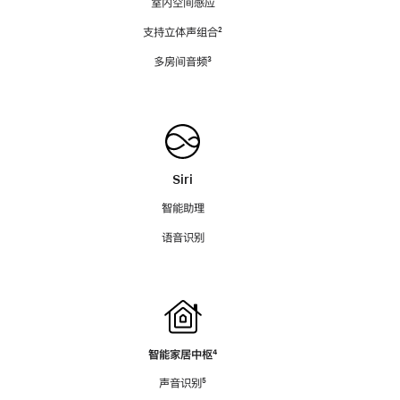
室内空间感应
支持立体声组合
脚
²
注
多房间音频
脚
³
注
Siri
智能助理
语音识别
智能家居中枢
脚
⁴
注
声音识别
脚
⁵