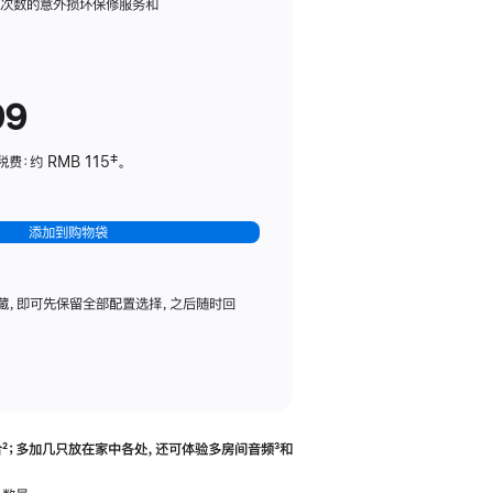
务
限次数的意外损坏保修服务和
计
划
(适
99
用
于
：约 RMB 115‡。
HomePod
mini)
添加到购物袋
藏，即可先保留全部配置选择，之后随时回
合
脚
²；多加几只放在家中各处，还可体验多‍房‍间音频
脚
³和
注
注