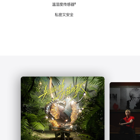
注
温湿度传感器
脚
⁶
注
私密又安全