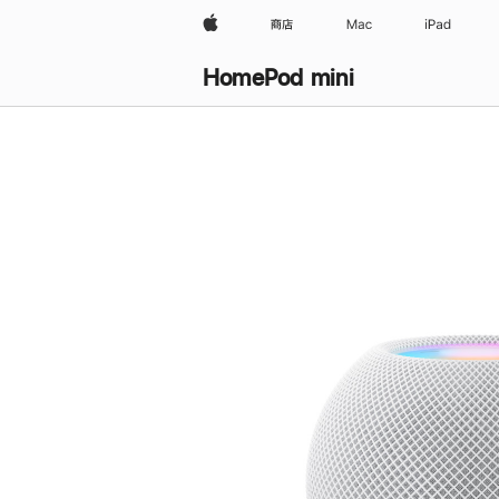
Apple
商店
Mac
iPad
HomePod mini
购
买
HomePod mini