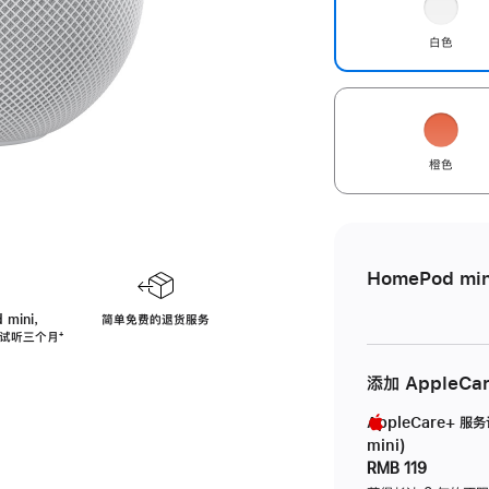
白色
橙色
HomePod min
 mini，
简单免费的退货服务
免费试听三个月
脚
⁺
注
添加 AppleCa
AppleCare+ 服
mini)
RMB 119