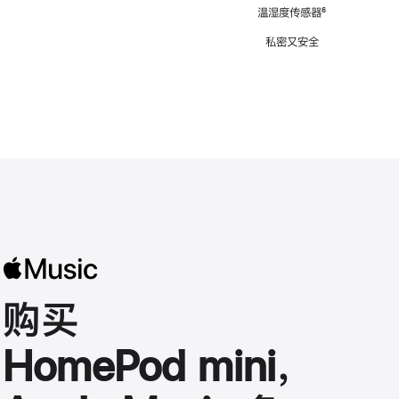
注
温湿度传感器
脚
⁶
注
私密又安全
购买
HomePod mini，