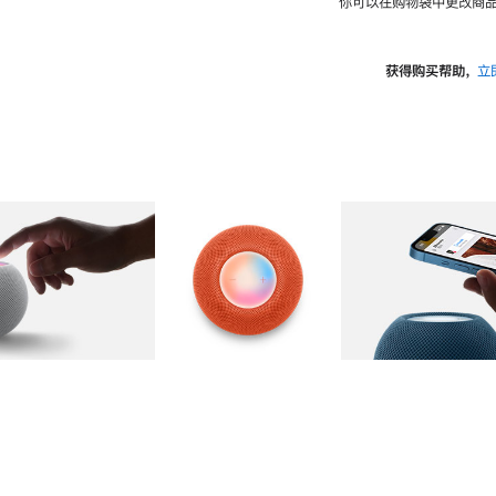
你可以在购物袋中更改商品
获得购买帮助，
立
图库
图像
2
图库
图像
3
图