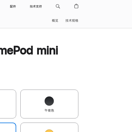
配件
技术支持
概览
技术规格
ePod mini
午夜色