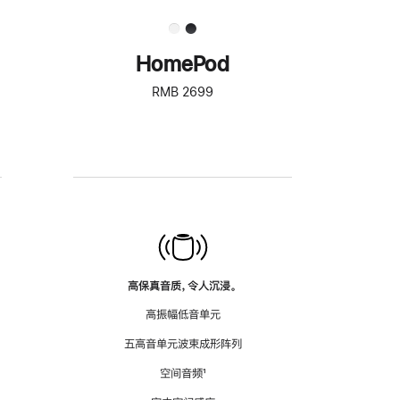
HomePod
RMB 2699
高保真音质，令人沉浸。
高振幅低音单元
五高音单元波束成形阵列
空间音频
脚
¹
注