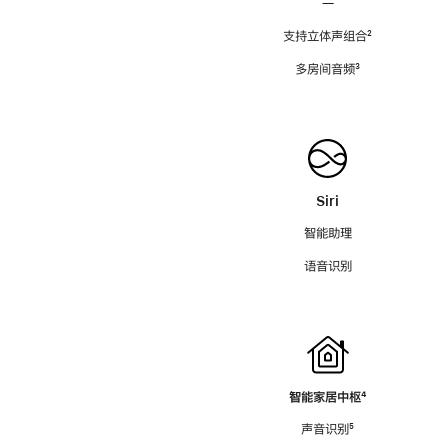
—
支持立体声组合
脚
²
注
多房间音频
脚
³
注
Siri
智能助理
语音识别
智能家居中枢
脚
⁴
注
声音识别
脚
⁵