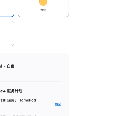
黄色
i - 白色
re+ 服务计划
务计划 (适用于 HomePod
AppleCare+
添加
服