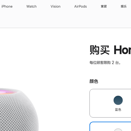
iPhone
Watch
Vision
AirPods
家居
娱乐
购买 Hom
每位顾客限购 2 台。
颜色
蓝色