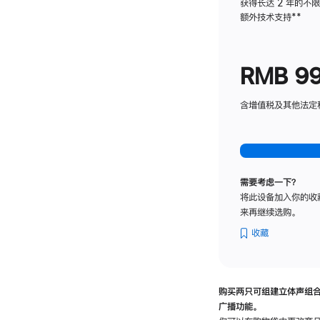
获得长达 2 年的不
额外技术支持
脚
**
注
RMB 9
含增值税及其他法定税费
需要考虑一下？
将此设备加入你的收
来再继续选购。
收藏
购买两只可组建立体声组
广播功能。