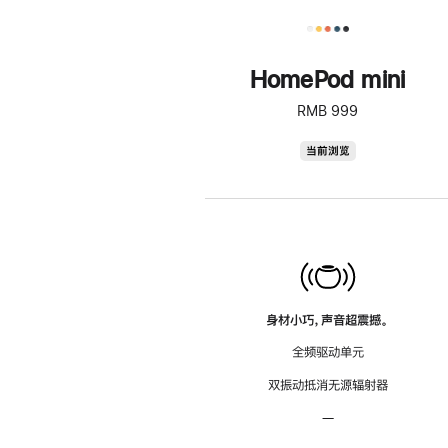
HomePod mini
RMB 999
HomePod
当前浏览
mini
身材小巧，声音超震撼。
全频驱动单元
双振动抵消无源辐射器
—