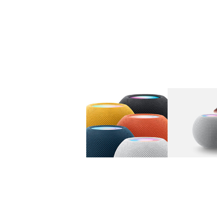
图库
图像
1