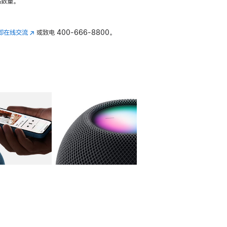
数量。
即在线交流
(在
或致电
400-666-8800。
新
窗
口
中
打
开)
库
图像
4
图库
图像
5