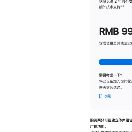
获得长达 2 年的不
额外技术支持
脚
**
注
RMB 9
含增值税及其他法定税费
需要考虑一下？
将此设备加入你的收
来再继续选购。
收藏
购买两只可组建立体声组
广播功能。