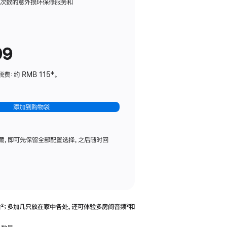
务
限次数的意外损坏保修服务和
计
划
(适
99
用
于
：约 RMB 115‡。
HomePod
mini)
添加到购物袋
藏，即可先保留全部配置选择，之后随时回
合
脚
²；多加几只放在家中各处，还可体验多‍房‍间音频
脚
³和
注
注