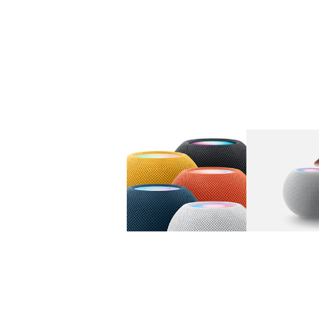
图库
图像
1