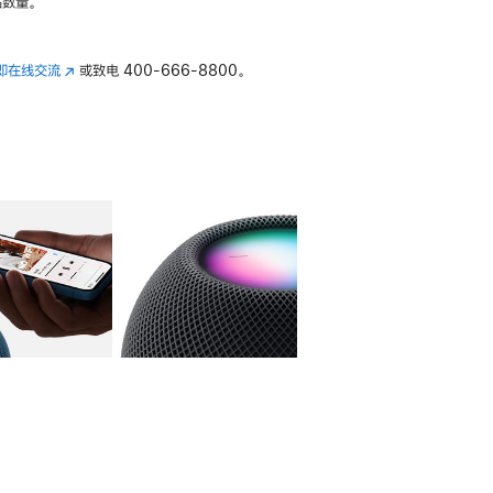
数量。
即在线交流
(在
或致电
400-666-8800。
新
窗
口
中
打
开)
库
图像
4
图库
图像
5