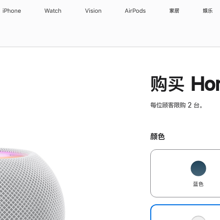
iPhone
Watch
Vision
AirPods
家居
娱乐
购买 Hom
每位顾客限购 2 台。
颜色
蓝色