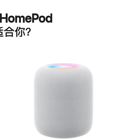
HomePod
适合你？
进
一
步
了
解
HomePod<