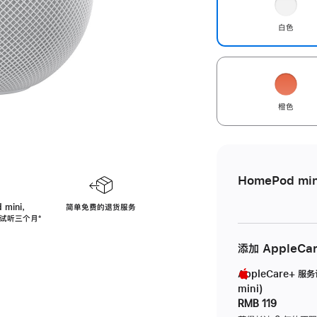
白色
橙色
HomePod min
 mini，
简单免费的退货服务
免费试听三个月
脚
⁺
注
添加 AppleCa
AppleCare+ 服
mini)
RMB 119