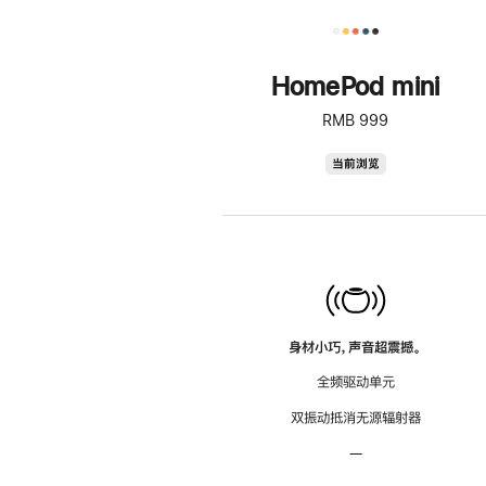
HomePod mini
RMB 999
HomePod
当前浏览
mini
身材小巧，声音超震撼。
全频驱动单元
双振动抵消无源辐射器
—