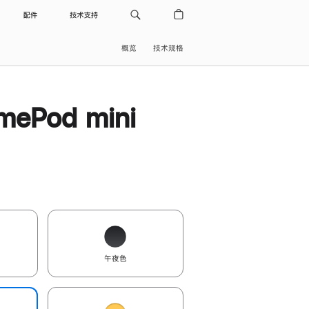
配件
技术支持
概览
技术规格
ePod mini
午夜色