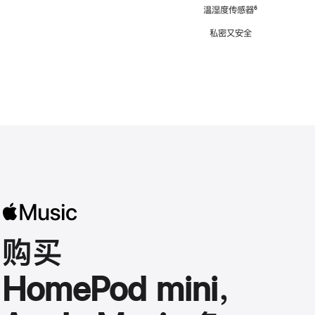
注
温湿度传感器
脚
⁶
注
私密又安全
购买
HomePod mini，