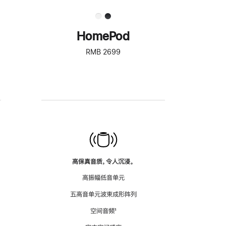
HomePod
RMB 2699
高保真音质，令人沉浸。
高振幅低音单元
五高音单元波束成形阵列
空间音频
脚
¹
注