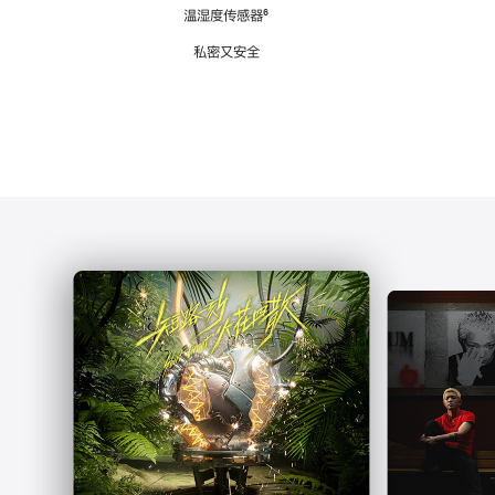
注
温湿度传感器
脚
⁶
注
私密又安全