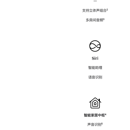
—
支持立体声组合
脚
²
注
多房间音频
脚
³
注
Siri
智能助理
语音识别
智能家居中枢
脚
⁴
注
声音识别
脚
⁵