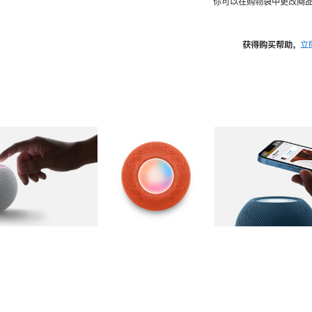
你可以在购物袋中更改商品
获得购买帮助，
立
图库
图像
2
图库
图像
3
图