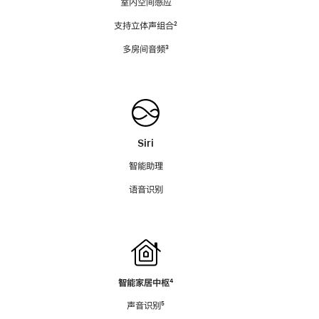
室内空间感应
支持立体声组合
脚
²
注
多房间音频
脚
³
注
Siri
智能助理
语音识别
智能家居中枢
脚
⁴
注
声音识别
脚
⁵