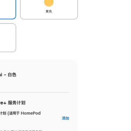
黄色
i - 白色
re+ 服务计划
务计划 (适用于 HomePod
AppleCare+
添加
服