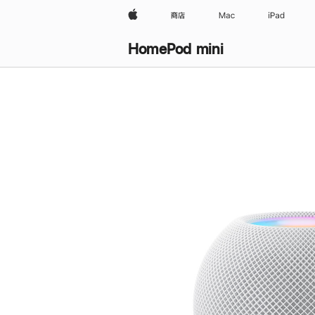
Apple
商店
Mac
iPad
HomePod mini
购
买
HomePod mini