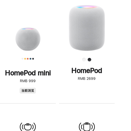
一
步
了
解
HomePod<
HomePod
HomePod mini
RMB 2699
RMB 999
HomePod
当前浏览
mini