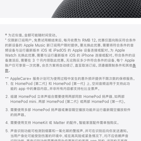
网
脚
‡ 为近似值。金额可能随时间变动。
注
页
⁺ 仅限新订阅用户。免费试用期结束后，每月收费为 RMB 12。优惠仅面向购买符合条件
页
的新设备的 Apple Music 新订阅用户限时提供。要兑换此优惠，需要将符合条件的音
频设备与运行最新版本 iOS 或 iPadOS 的 Apple 设备连接或配对。为 Apple
脚
Watch 兑换此优惠，需要与运行最新版本 iOS 的 iPhone 连接或配对。符合条件的设
备激活后，需要在 3 个月内领取此优惠。无论购买多少件符合条件的设备，每个 Apple
账户仅可享受一次优惠。会员方案将自动续订，直至取消订阅。须遵循限制条件和其他
条
款
。
(在
新
** AppleCare+ 服务计划可为使用过程中发生的意外损坏提供不限次数的保修服务。
窗
在 HomePod (第二代) 和 HomePod (第一代) 上，空间音频适用于支持此功
口
能的 app 中的兼容内容。并非所有内容都支持杜比全景声。
中
打
组建 HomePod 立体声组合需要使用两部同款 HomePod 扬声器，如两部
开)
HomePod mini、两部 HomePod (第二代) 或两部 HomePod (第一代)。
需要使用多部 HomePod 扬声器或兼容隔空播放功能并运行最新隔空播放软件
的扬声器。
需要使用支持 HomeKit 或 Matter 的配件。智能家居配件需单独购买。
声音识别功能可检测到烟雾和一氧化碳的警报声，并可在识别后向你发送通知。
当用户身处可能受到伤害的环境中，或在高风险或紧急情况下，均不应依赖声音
识别功能。声音识别功能需要使用升级更新后的家庭 app 架构，该架构于家庭