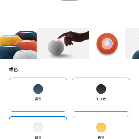
图库
图像
1
图库
图像
2
图库
图像
3
颜色
蓝色
午夜色
白色
黄色