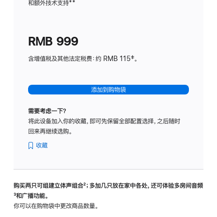
和额外技术支持
脚
**
计
注
划
(适
RMB 999
用
于
含增值税及其他法定税费：约 RMB 115‡。
HomeP
mini)
添加到购物袋
需要考虑一下？
将此设备加入你的收藏，即可先保留全部配置选择，之后随时
回来再继续选购。
收藏
购买两只可组建立体声组合
脚
²；多加几只放在家中各处，还可体验多‍房‍间音频
脚
³和广播功能。
注
注
你可以在购物袋中更改商品数量。