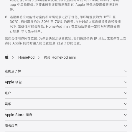
app 中单独提供。它要求所有连接家居配件的 Apple 设备均使用最新版本软
件。
温湿度感应功能针对室内和家居场景进行了优化，即环境温度约为 15ºC 至
30ºC、相对湿度约为 30% 至 70% 的场景。在长时间以高音量播放音频等情
况下，准确性可能会降低。HomePod mini 在启动后需要一定时间对传感器进
行校准，才可显示结果。
我们会使用你所在位置，为你更快显示送货选项。我们通过你的 IP 地址，或者你在上次
访问 Apple 网站时输入的位置信息，找到了你的位置。
HomePod
购买 HomePod mini
Apple
选购及了解
Apple 钱包
账户
娱乐
Apple Store 商店
商务应用