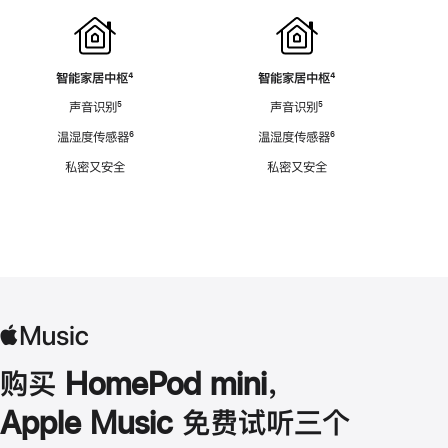
智能家居中枢
脚
⁴
智能家居中枢
脚
⁴
注
注
声音识别
脚
⁵
声音识别
脚
⁵
注
注
温湿度传感器
脚
⁶
温湿度传感器
脚
⁶
注
注
私密又安全
私密又安全
购买 HomePod mini，
Apple Music 免费试听三个