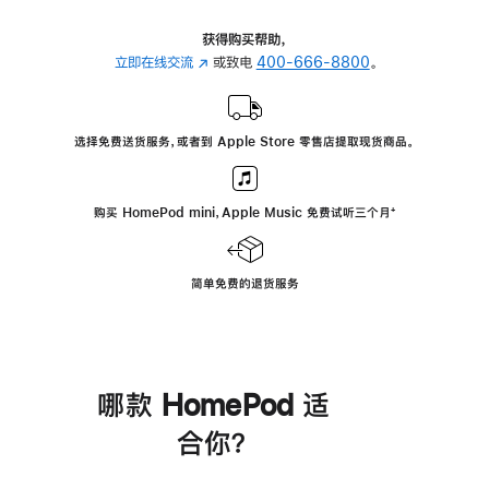
获得购买帮助，
立即在线交流
(在
或致电
400-666-8800
。
新
窗
口
选择免费送货服务，或者到 Apple Store 零售店提取现货商品。
中
打
开)
购买 HomePod mini，Apple Music 免费试听三个月
脚
⁺
注
简单免费的退货服务
哪款 HomePod 适
合你？
进