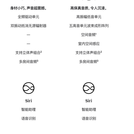
身材小巧，声音超震撼。
高保真音质，令人沉浸。
全频驱动单元
高振幅低音单元
双振动抵消无源辐射器
五高音单元波束成形阵列
—
空间音频
脚
¹
注
—
室内空间感应
支持立体声组合
脚
²
支持立体声组合
脚
²
注
注
多房间音频
脚
³
多房间音频
脚
³
注
注
Siri
Siri
智能助理
智能助理
语音识别
语音识别