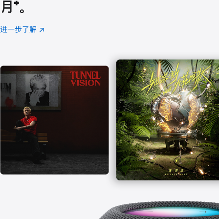
月
脚
⁺。
注
进一步了解
Apple
(在
Music
新
窗
口
中
打
开)