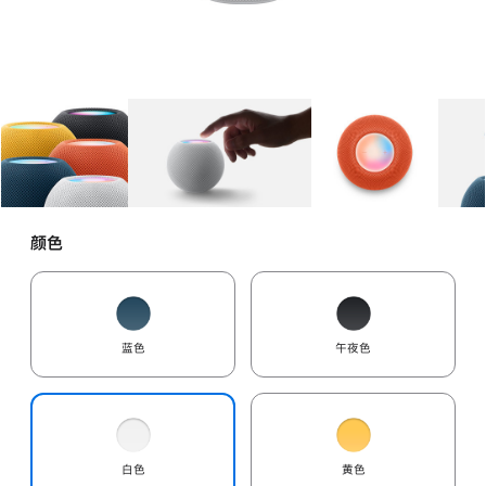
图库
图像
1
图库
图像
2
图库
图像
3
颜色
蓝色
午夜色
白色
黄色