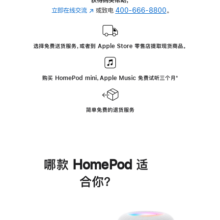
立即在线交流
(在
或致电
400-666-8800
。
新
窗
口
选择免费送货服务，或者到 Apple Store 零售店提取现货商品。
中
打
开)
购买 HomePod mini，Apple Music 免费试听三个月
脚
⁺
注
简单免费的退货服务
哪款 HomePod 适
合你？
进
一
步