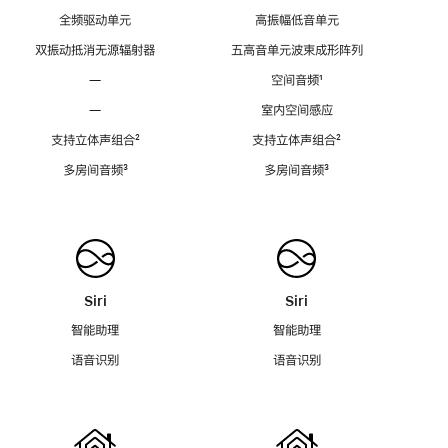
全频驱动单元
高振幅低音单元
双振动抵消无源辐射器
五高音单元波束成形阵列
—
空间音频
脚
¹
注
—
室内空间感应
支持立体声组合
脚
²
支持立体声组合
脚
²
注
注
多房间音频
脚
³
多房间音频
脚
³
注
注
Siri
Siri
智能助理
智能助理
语音识别
语音识别