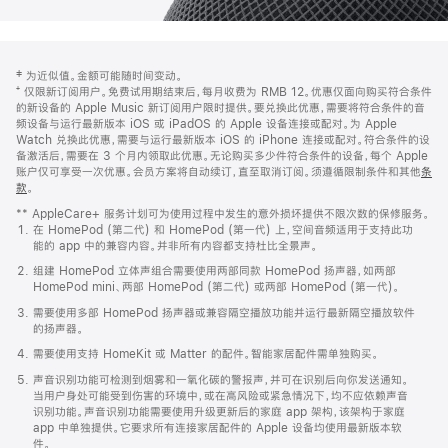
网
脚
‡ 为近似值。金额可能随时间变动。
注
页
⁺ 仅限新订阅用户。免费试用期结束后，每月收费为 RMB 12。优惠仅面向购买符合条件
页
的新设备的 Apple Music 新订阅用户限时提供。要兑换此优惠，需要将符合条件的音
频设备与运行最新版本 iOS 或 iPadOS 的 Apple 设备连接或配对。为 Apple
脚
Watch 兑换此优惠，需要与运行最新版本 iOS 的 iPhone 连接或配对。符合条件的设
备激活后，需要在 3 个月内领取此优惠。无论购买多少件符合条件的设备，每个 Apple
账户仅可享受一次优惠。会员方案将自动续订，直至取消订阅。须遵循限制条件和其他
条
款
。
(在
新
** AppleCare+ 服务计划可为使用过程中发生的意外损坏提供不限次数的保修服务。
窗
在 HomePod (第二代) 和 HomePod (第一代) 上，空间音频适用于支持此功
口
能的 app 中的兼容内容。并非所有内容都支持杜比全景声。
中
打
组建 HomePod 立体声组合需要使用两部同款 HomePod 扬声器，如两部
开)
HomePod mini、两部 HomePod (第二代) 或两部 HomePod (第一代)。
需要使用多部 HomePod 扬声器或兼容隔空播放功能并运行最新隔空播放软件
的扬声器。
需要使用支持 HomeKit 或 Matter 的配件。智能家居配件需单独购买。
声音识别功能可检测到烟雾和一氧化碳的警报声，并可在识别后向你发送通知。
当用户身处可能受到伤害的环境中，或在高风险或紧急情况下，均不应依赖声音
识别功能。声音识别功能需要使用升级更新后的家庭 app 架构，该架构于家庭
app 中单独提供。它要求所有连接家居配件的 Apple 设备均使用最新版本软
件。