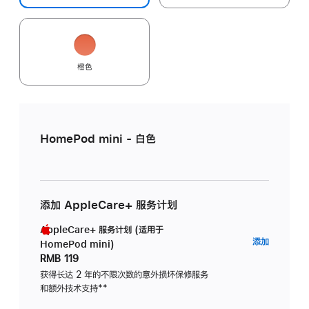
橙色
HomePod mini - 白色
添加 AppleCare+ 服务计划
AppleCare+ 服务计划 (适用于
AppleC
添加
HomePod mini)
服
RMB 119
务
获得长达 2 年的不限次数的意外损坏保修服务
和额外技术支持
脚
**
计
注