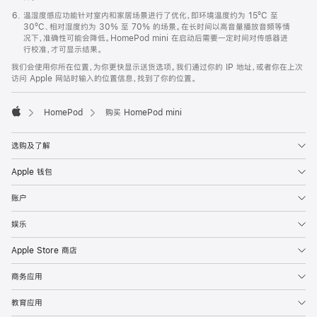
温湿度感应功能针对室内和家居场景进行了优化，即环境温度约为 15ºC 至
30ºC、相对湿度约为 30% 至 70% 的场景。在长时间以高音量播放音频等情
况下，准确性可能会降低。HomePod mini 在启动后需要一定时间对传感器进
行校准，才可显示结果。
我们会使用你所在位置，为你更快显示送货选项。我们通过你的 IP 地址，或者你在上次
访问 Apple 网站时输入的位置信息，找到了你的位置。
HomePod
购买 HomePod mini
Apple
选购及了解
Apple 钱包
账户
娱乐
Apple Store 商店
商务应用
教育应用