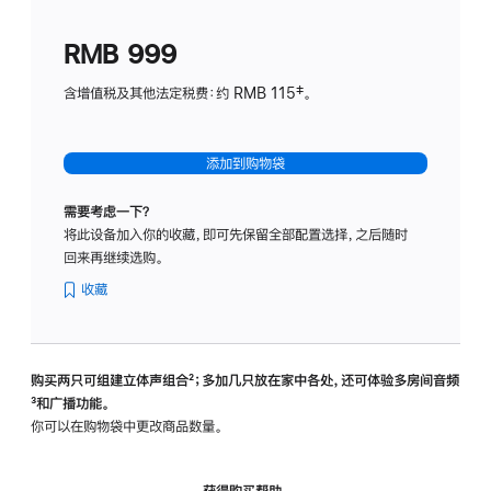
划
(适
RMB 999
用
于
含增值税及其他法定税费：约 RMB 115‡。
HomeP
mini)
添加到购物袋
需要考虑一下？
将此设备加入你的收藏，即可先保留全部配置选择，之后随时
回来再继续选购。
收藏
购买两只可组建立体声组合
脚
²；多加几只放在家中各处，还可体验多‍房‍间音频
脚
³和广播功能。
注
注
你可以在购物袋中更改商品数量。
获得购买帮助，