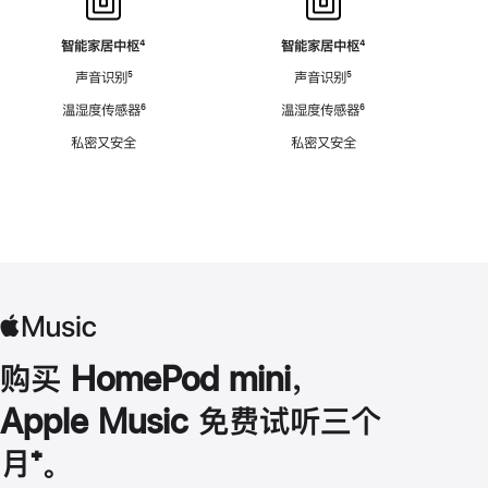
智能家居中枢
脚
⁴
智能家居中枢
脚
⁴
注
注
声音识别
脚
⁵
声音识别
脚
⁵
注
注
温湿度传感器
脚
⁶
温湿度传感器
脚
⁶
注
注
私密又安全
私密又安全
购买 HomePod mini，
Apple Music 免费试听三个
月
脚
⁺。