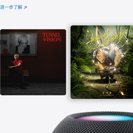
注
进一步了解
Apple
(在
Music
新
窗
口
中
打
开)