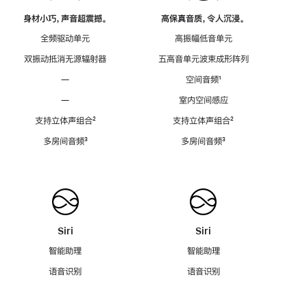
身材小巧，声音超震撼。
高保真音质，令人沉浸。
全频驱动单元
高振幅低音单元
双振动抵消无源辐射器
五高音单元波束成形阵列
—
空间音频
脚
¹
注
—
室内空间感应
支持立体声组合
脚
²
支持立体声组合
脚
²
注
注
多房间音频
脚
³
多房间音频
脚
³
注
注
Siri
Siri
智能助理
智能助理
语音识别
语音识别