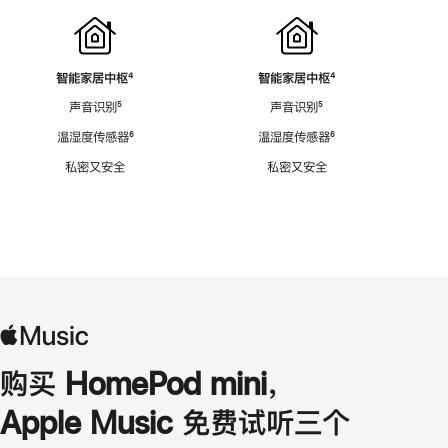
智能家居中枢
脚
⁴
智能家居中枢
脚
⁴
注
注
声音识别
脚
⁵
声音识别
脚
⁵
注
注
温湿度传感器
脚
⁶
温湿度传感器
脚
⁶
注
注
私密又安全
私密又安全
购买 HomePod mini，
Apple Music 免费试听三个