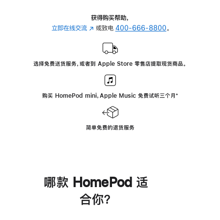
获得购买帮助，
立即在线交流
(在
或致电
400-666-8800
。
新
窗
口
选择免费送货服务，或者到 Apple Store 零售店提取现货商品。
中
打
开)
购买 HomePod mini，Apple Music 免费试听三个月
脚
⁺
注
简单免费的退货服务
哪款 HomePod 适
合你？
进