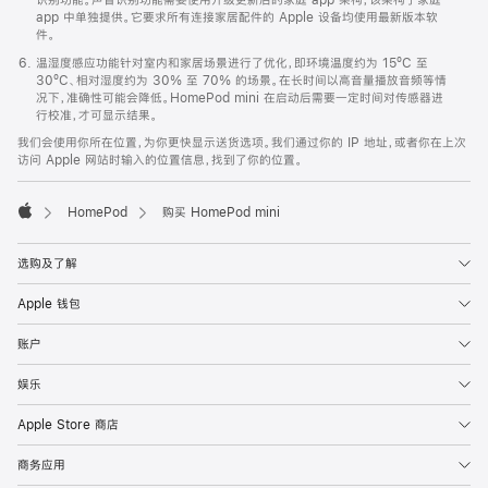
app 中单独提供。它要求所有连接家居配件的 Apple 设备均使用最新版本软
件。
温湿度感应功能针对室内和家居场景进行了优化，即环境温度约为 15ºC 至
30ºC、相对湿度约为 30% 至 70% 的场景。在长时间以高音量播放音频等情
况下，准确性可能会降低。HomePod mini 在启动后需要一定时间对传感器进
行校准，才可显示结果。
我们会使用你所在位置，为你更快显示送货选项。我们通过你的 IP 地址，或者你在上次
访问 Apple 网站时输入的位置信息，找到了你的位置。
HomePod
购买 HomePod mini
Apple
选购及了解
Apple 钱包
账户
娱乐
Apple Store 商店
商务应用