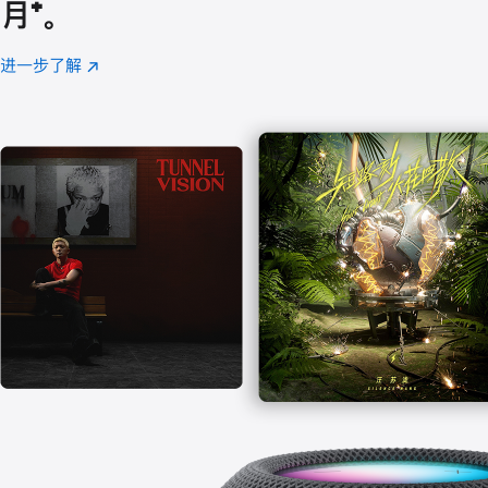
月
脚
⁺。
注
进一步了解
Apple
(在
Music
新
窗
口
中
打
开)