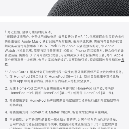
网
脚
‡ 为近似值。金额可能随时间变动。
注
页
⁺ 仅限新订阅用户。免费试用期结束后，每月收费为 RMB 12。优惠仅面向购买符合条件
页
的新设备的 Apple Music 新订阅用户限时提供。要兑换此优惠，需要将符合条件的音
频设备与运行最新版本 iOS 或 iPadOS 的 Apple 设备连接或配对。为 Apple
脚
Watch 兑换此优惠，需要与运行最新版本 iOS 的 iPhone 连接或配对。符合条件的设
备激活后，需要在 3 个月内领取此优惠。无论购买多少件符合条件的设备，每个 Apple
账户仅可享受一次优惠。会员方案将自动续订，直至取消订阅。须遵循限制条件和其他
条
款
。
(在
新
** AppleCare+ 服务计划可为使用过程中发生的意外损坏提供不限次数的保修服务。
窗
在 HomePod (第二代) 和 HomePod (第一代) 上，空间音频适用于支持此功
口
能的 app 中的兼容内容。并非所有内容都支持杜比全景声。
中
打
组建 HomePod 立体声组合需要使用两部同款 HomePod 扬声器，如两部
开)
HomePod mini、两部 HomePod (第二代) 或两部 HomePod (第一代)。
需要使用多部 HomePod 扬声器或兼容隔空播放功能并运行最新隔空播放软件
的扬声器。
需要使用支持 HomeKit 或 Matter 的配件。智能家居配件需单独购买。
声音识别功能可检测到烟雾和一氧化碳的警报声，并可在识别后向你发送通知。
当用户身处可能受到伤害的环境中，或在高风险或紧急情况下，均不应依赖声音
识别功能。声音识别功能需要使用升级更新后的家庭 app 架构，该架构于家庭