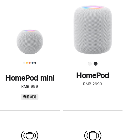
一
步
了
解
HomePod<
HomePod
HomePod mini
RMB 2699
RMB 999
HomePod
当前浏览
mini