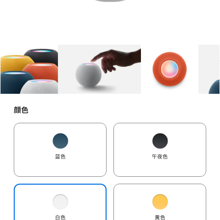
图库
图像
1
图库
图像
2
图库
图像
3
颜色
蓝色
午夜色
白色
黄色