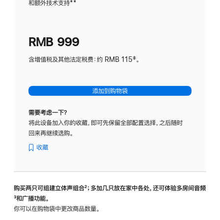
和额外技术支持
脚
**
计
注
划
(适
RMB 999
用
于
含增值税及其他法定税费：约 RMB 115‡。
HomeP
mini)
添加到购物袋
需要考虑一下？
将此设备加入你的收藏，即可先保留全部配置选择，之后随时
回来再继续选购。
收藏
购买两只可组建立体声组合
脚
²；多加几只放在家中各处，还可体验多‍房‍间音频
脚
³和广播功能。
注
注
你可以在购物袋中更改商品数量。