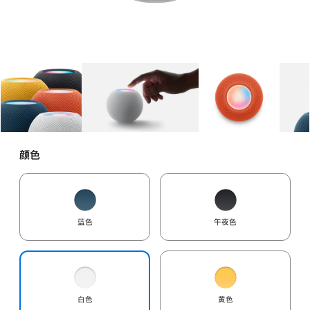
图库
图像
1
图库
图像
2
图库
图像
3
颜色
蓝色
午夜色
白色
黄色