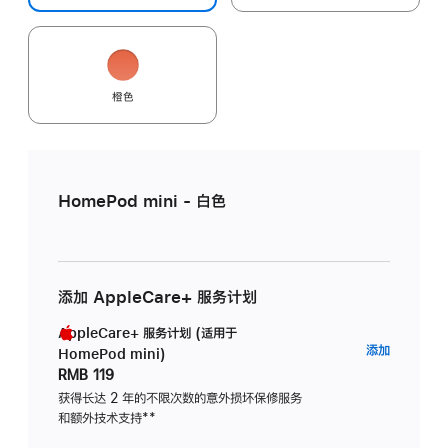
橙色
HomePod mini - 白色
添加 AppleCare+ 服务计划
AppleCare+ 服务计划 (适用于
AppleC
添加
HomePod mini)
服
RMB 119
务
获得长达 2 年的不限次数的意外损坏保修服务
和额外技术支持
脚
**
计
注