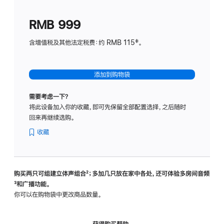
划
(适
RMB 999
用
于
含增值税及其他法定税费：约 RMB 115‡。
HomeP
mini)
添加到购物袋
需要考虑一下？
将此设备加入你的收藏，即可先保留全部配置选择，之后随时
回来再继续选购。
收藏
购买两只可组建立体声组合
脚
²；多加几只放在家中各处，还可体验多‍房‍间音频
脚
³和广播功能。
注
注
你可以在购物袋中更改商品数量。
获得购买帮助，