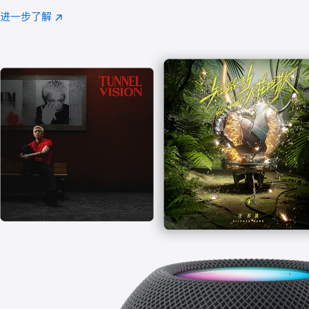
注
进一步了解
Apple
(在
Music
新
窗
口
中
打
开)