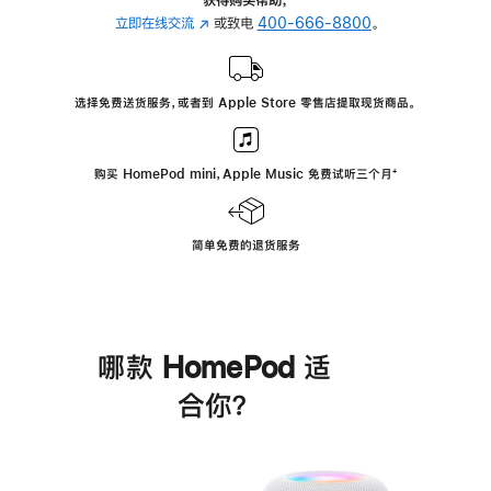
立即在线交流
(在
或致电
400-666-8800
。
新
窗
口
选择免费送货服务，或者到 Apple Store 零售店提取现货商品。
中
打
开)
购买 HomePod mini，Apple Music 免费试听三个月
脚
⁺
注
简单免费的退货服务
哪款 HomePod 适
合你？
进
一
步