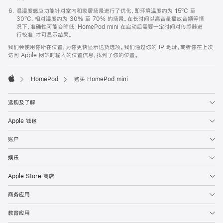
温湿度感应功能针对室内和家居场景进行了优化，即环境温度约为 15ºC 至
30ºC、相对湿度约为 30% 至 70% 的场景。在长时间以高音量播放音频等情
况下，准确性可能会降低。HomePod mini 在启动后需要一定时间对传感器进
行校准，才可显示结果。
我们会使用你所在位置，为你更快显示送货选项。我们通过你的 IP 地址，或者你在上次
访问 Apple 网站时输入的位置信息，找到了你的位置。
HomePod
购买 HomePod mini
Apple
选购及了解
Apple 钱包
账户
娱乐
Apple Store 商店
商务应用
教育应用