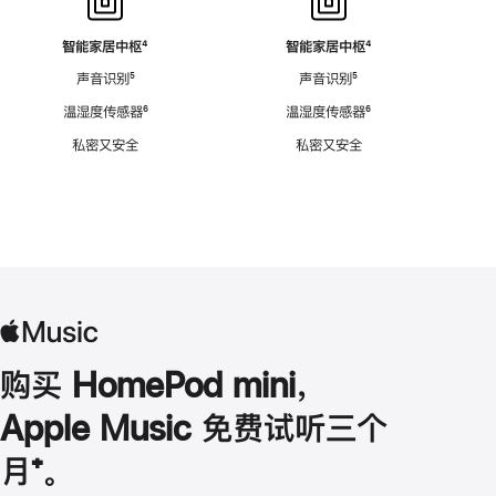
智能家居中枢
脚
⁴
智能家居中枢
脚
⁴
注
注
声音识别
脚
⁵
声音识别
脚
⁵
注
注
温湿度传感器
脚
⁶
温湿度传感器
脚
⁶
注
注
私密又安全
私密又安全
购买 HomePod mini，
Apple Music 免费试听三个
月
脚
⁺。