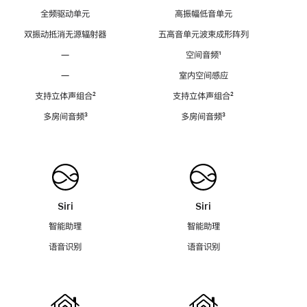
全频驱动单元
高振幅低音单元
双振动抵消无源辐射器
五高音单元波束成形阵列
—
空间音频
脚
¹
注
—
室内空间感应
支持立体声组合
脚
²
支持立体声组合
脚
²
注
注
多房间音频
脚
³
多房间音频
脚
³
注
注
Siri
Siri
智能助理
智能助理
语音识别
语音识别