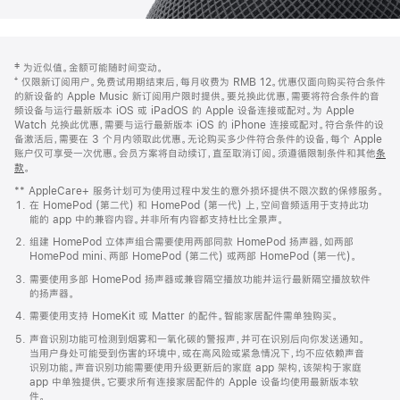
网
脚
‡ 为近似值。金额可能随时间变动。
注
页
⁺ 仅限新订阅用户。免费试用期结束后，每月收费为 RMB 12。优惠仅面向购买符合条件
页
的新设备的 Apple Music 新订阅用户限时提供。要兑换此优惠，需要将符合条件的音
频设备与运行最新版本 iOS 或 iPadOS 的 Apple 设备连接或配对。为 Apple
脚
Watch 兑换此优惠，需要与运行最新版本 iOS 的 iPhone 连接或配对。符合条件的设
备激活后，需要在 3 个月内领取此优惠。无论购买多少件符合条件的设备，每个 Apple
账户仅可享受一次优惠。会员方案将自动续订，直至取消订阅。须遵循限制条件和其他
条
款
。
(在
新
** AppleCare+ 服务计划可为使用过程中发生的意外损坏提供不限次数的保修服务。
窗
在 HomePod (第二代) 和 HomePod (第一代) 上，空间音频适用于支持此功
口
能的 app 中的兼容内容。并非所有内容都支持杜比全景声。
中
打
组建 HomePod 立体声组合需要使用两部同款 HomePod 扬声器，如两部
开)
HomePod mini、两部 HomePod (第二代) 或两部 HomePod (第一代)。
需要使用多部 HomePod 扬声器或兼容隔空播放功能并运行最新隔空播放软件
的扬声器。
需要使用支持 HomeKit 或 Matter 的配件。智能家居配件需单独购买。
声音识别功能可检测到烟雾和一氧化碳的警报声，并可在识别后向你发送通知。
当用户身处可能受到伤害的环境中，或在高风险或紧急情况下，均不应依赖声音
识别功能。声音识别功能需要使用升级更新后的家庭 app 架构，该架构于家庭
app 中单独提供。它要求所有连接家居配件的 Apple 设备均使用最新版本软
件。