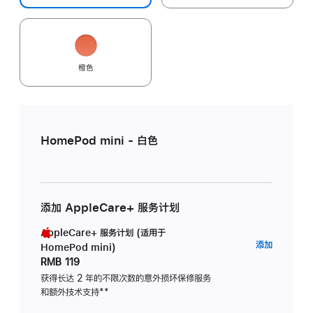
橙色
HomePod mini - 白色
添加 AppleCare+ 服务计划
AppleCare+ 服务计划 (适用于
AppleC
添加
HomePod mini)
服
RMB 119
务
获得长达 2 年的不限次数的意外损坏保修服务
和额外技术支持
脚
**
计
注