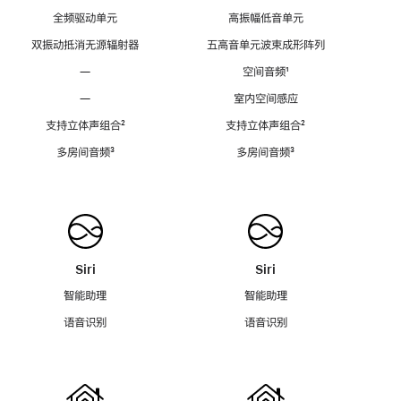
全频驱动单元
高振幅低音单元
双振动抵消无源辐射器
五高音单元波束成形阵列
—
空间音频
脚
¹
注
—
室内空间感应
支持立体声组合
脚
²
支持立体声组合
脚
²
注
注
多房间音频
脚
³
多房间音频
脚
³
注
注
Siri
Siri
智能助理
智能助理
语音识别
语音识别