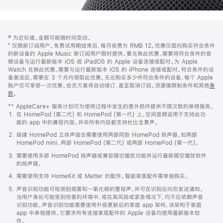
网
脚
‡ 为近似值。金额可能随时间变动。
注
页
⁺ 仅限新订阅用户。免费试用期结束后，每月收费为 RMB 12。优惠仅面向购买符合条件
页
的新设备的 Apple Music 新订阅用户限时提供。要兑换此优惠，需要将符合条件的音
频设备与运行最新版本 iOS 或 iPadOS 的 Apple 设备连接或配对。为 Apple
脚
Watch 兑换此优惠，需要与运行最新版本 iOS 的 iPhone 连接或配对。符合条件的设
备激活后，需要在 3 个月内领取此优惠。无论购买多少件符合条件的设备，每个 Apple
账户仅可享受一次优惠。会员方案将自动续订，直至取消订阅。须遵循限制条件和其他
条
款
。
(在
新
** AppleCare+ 服务计划可为使用过程中发生的意外损坏提供不限次数的保修服务。
窗
在 HomePod (第二代) 和 HomePod (第一代) 上，空间音频适用于支持此功
口
能的 app 中的兼容内容。并非所有内容都支持杜比全景声。
中
打
组建 HomePod 立体声组合需要使用两部同款 HomePod 扬声器，如两部
开)
HomePod mini、两部 HomePod (第二代) 或两部 HomePod (第一代)。
需要使用多部 HomePod 扬声器或兼容隔空播放功能并运行最新隔空播放软件
的扬声器。
需要使用支持 HomeKit 或 Matter 的配件。智能家居配件需单独购买。
声音识别功能可检测到烟雾和一氧化碳的警报声，并可在识别后向你发送通知。
当用户身处可能受到伤害的环境中，或在高风险或紧急情况下，均不应依赖声音
识别功能。声音识别功能需要使用升级更新后的家庭 app 架构，该架构于家庭
app 中单独提供。它要求所有连接家居配件的 Apple 设备均使用最新版本软
件。