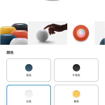
图库
图像
1
图库
图像
2
图库
图像
3
颜色
蓝色
午夜色
白色
黄色