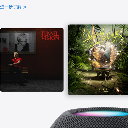
注
进一步了解
Apple
(在
Music
新
窗
口
中
打
开)