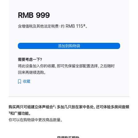
划
(适
RMB 999
用
于
含增值税及其他法定税费：约 RMB 115‡。
HomeP
mini)
添加到购物袋
需要考虑一下？
将此设备加入你的收藏，即可先保留全部配置选择，之后随时
回来再继续选购。
收藏
购买两只可组建立体声组合
脚
²；多加几只放在家中各处，还可体验多‍房‍间音频
脚
³和广播功能。
注
注
你可以在购物袋中更改商品数量。
获得购买帮助，