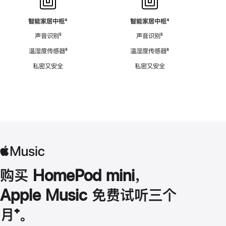
智能家居中枢
脚
⁴
智能家居中枢
脚
⁴
注
注
声音识别
脚
⁵
声音识别
脚
⁵
注
注
温湿度传感器
脚
⁶
温湿度传感器
脚
⁶
注
注
私密又安全
私密又安全
购买 HomePod mini，
Apple Music 免费试听三个
月
脚
⁺。