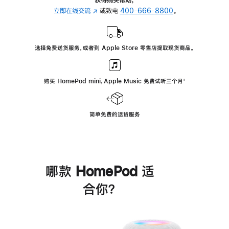
立即在线交流
(在
或致电
400-666-8800
。
新
窗
口
选择免费送货服务，或者到 Apple Store 零售店提取现货商品。
中
打
开)
购买 HomePod mini，Apple Music 免费试听三个月
脚
⁺
注
简单免费的退货服务
哪款 HomePod 适
合你？
进
一
步