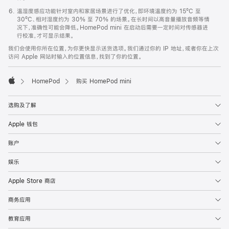
温湿度感应功能针对室内和家居场景进行了优化，即环境温度约为 15ºC 至
30ºC、相对湿度约为 30% 至 70% 的场景。在长时间以高音量播放音频等情
况下，准确性可能会降低。HomePod mini 在启动后需要一定时间对传感器进
行校准，才可显示结果。
我们会使用你所在位置，为你更快显示送货选项。我们通过你的 IP 地址，或者你在上次
访问 Apple 网站时输入的位置信息，找到了你的位置。
HomePod
购买 HomePod mini
Apple
选购及了解
Apple 钱包
账户
娱乐
Apple Store 商店
商务应用
教育应用