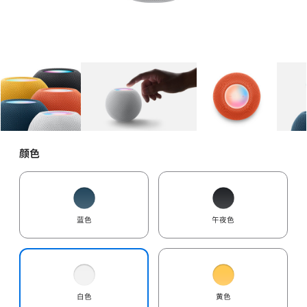
图库
图像
1
图库
图像
2
图库
图像
3
颜色
蓝色
午夜色
白色
黄色