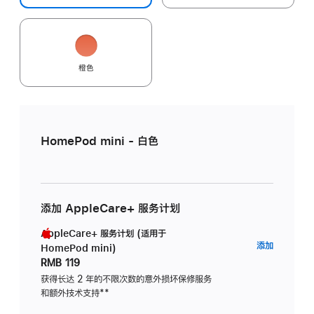
橙色
HomePod mini - 白色
添加 AppleCare+ 服务计划
AppleCare+ 服务计划 (适用于
AppleC
添加
HomePod mini)
服
RMB 119
务
获得长达 2 年的不限次数的意外损坏保修服务
和额外技术支持
脚
**
计
注