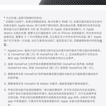
网
脚
‡ 为近似值。金额可能随时间变动。
注
页
⁺ 仅限新订阅用户。免费试用期结束后，每月收费为 RMB 12。优惠仅面向购买符合条件
页
的新设备的 Apple Music 新订阅用户限时提供。要兑换此优惠，需要将符合条件的音
频设备与运行最新版本 iOS 或 iPadOS 的 Apple 设备连接或配对。为 Apple
脚
Watch 兑换此优惠，需要与运行最新版本 iOS 的 iPhone 连接或配对。符合条件的设
备激活后，需要在 3 个月内领取此优惠。无论购买多少件符合条件的设备，每个 Apple
账户仅可享受一次优惠。会员方案将自动续订，直至取消订阅。须遵循限制条件和其他
条
款
。
(在
新
** AppleCare+ 服务计划可为使用过程中发生的意外损坏提供不限次数的保修服务。
窗
在 HomePod (第二代) 和 HomePod (第一代) 上，空间音频适用于支持此功
口
能的 app 中的兼容内容。并非所有内容都支持杜比全景声。
中
打
组建 HomePod 立体声组合需要使用两部同款 HomePod 扬声器，如两部
开)
HomePod mini、两部 HomePod (第二代) 或两部 HomePod (第一代)。
需要使用多部 HomePod 扬声器或兼容隔空播放功能并运行最新隔空播放软件
的扬声器。
需要使用支持 HomeKit 或 Matter 的配件。智能家居配件需单独购买。
声音识别功能可检测到烟雾和一氧化碳的警报声，并可在识别后向你发送通知。
当用户身处可能受到伤害的环境中，或在高风险或紧急情况下，均不应依赖声音
识别功能。声音识别功能需要使用升级更新后的家庭 app 架构，该架构于家庭
app 中单独提供。它要求所有连接家居配件的 Apple 设备均使用最新版本软
件。