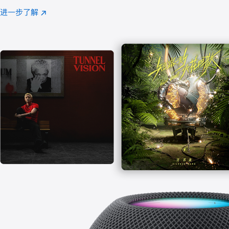
注
进一步了解
Apple
(在
Music
新
窗
口
中
打
开)