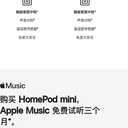
智能家居中枢
脚
⁴
智能家居中枢
脚
⁴
注
注
声音识别
脚
⁵
声音识别
脚
⁵
注
注
温湿度传感器
脚
⁶
温湿度传感器
脚
⁶
注
注
私密又安全
私密又安全
购买 HomePod mini，
Apple Music 免费试听三个
月
脚
⁺。