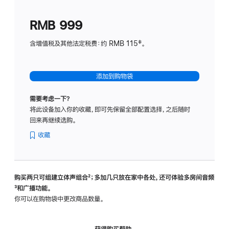
划
(适
RMB 999
用
于
含增值税及其他法定税费：约 RMB 115‡。
HomeP
mini)
添加到购物袋
需要考虑一下？
将此设备加入你的收藏，即可先保留全部配置选择，之后随时
回来再继续选购。
收藏
购买两只可组建立体声组合
脚
²；多加几只放在家中各处，还可体验多‍房‍间音频
脚
³和广播功能。
注
注
你可以在购物袋中更改商品数量。
获得购买帮助，