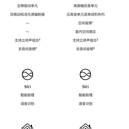
全频驱动单元
高振幅低音单元
双振动抵消无源辐射器
五高音单元波束成形阵列
—
空间音频
脚
¹
注
—
室内空间感应
支持立体声组合
脚
²
支持立体声组合
脚
²
注
注
多房间音频
脚
³
多房间音频
脚
³
注
注
Siri
Siri
智能助理
智能助理
语音识别
语音识别