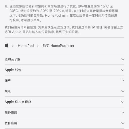
温湿度感应功能针对室内和家居场景进行了优化，即环境温度约为 15ºC 至
30ºC、相对湿度约为 30% 至 70% 的场景。在长时间以高音量播放音频等情
况下，准确性可能会降低。HomePod mini 在启动后需要一定时间对传感器进
行校准，才可显示结果。
我们会使用你所在位置，为你更快显示送货选项。我们通过你的 IP 地址，或者你在上次
访问 Apple 网站时输入的位置信息，找到了你的位置。
HomePod
购买 HomePod mini
Apple
选购及了解
Apple 钱包
账户
娱乐
Apple Store 商店
商务应用
教育应用