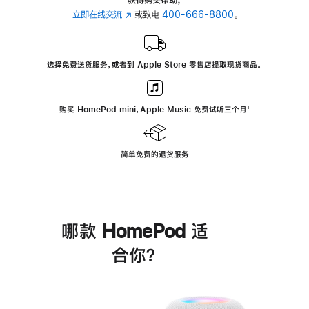
立即在线交流
(在
或致电
400-666-8800
。
新
窗
口
选择免费送货服务，或者到 Apple Store 零售店提取现货商品。
中
打
开)
购买 HomePod mini，Apple Music 免费试听三个月
脚
⁺
注
简单免费的退货服务
哪款 HomePod 适
合你？
进
一
步