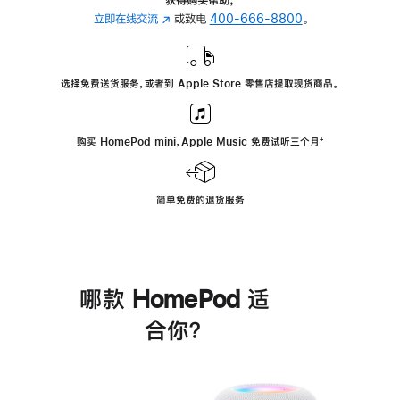
立即在线交流
(在
或致电
400-666-8800
。
新
窗
口
选择免费送货服务，或者到 Apple Store 零售店提取现货商品。
中
打
开)
购买 HomePod mini，Apple Music 免费试听三个月
脚
⁺
注
简单免费的退货服务
哪款 HomePod 适
合你？
进
一
步