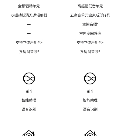
全频驱动单元
高振幅低音单元
双振动抵消无源辐射器
五高音单元波束成形阵列
—
空间音频
脚
¹
注
—
室内空间感应
支持立体声组合
脚
²
支持立体声组合
脚
²
注
注
多房间音频
脚
³
多房间音频
脚
³
注
注
Siri
Siri
智能助理
智能助理
语音识别
语音识别