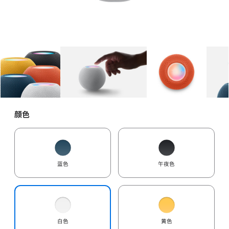
图库
图像
1
图库
图像
2
图库
图像
3
颜色
蓝色
午夜色
白色
黄色