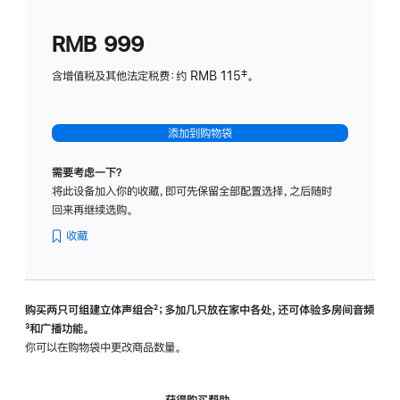
划
(适
RMB 999
用
于
含增值税及其他法定税费：约 RMB 115‡。
HomeP
mini)
添加到购物袋
需要考虑一下？
将此设备加入你的收藏，即可先保留全部配置选择，之后随时
回来再继续选购。
收藏
购买两只可组建立体声组合
脚
²；多加几只放在家中各处，还可体验多‍房‍间音频
脚
³和广播功能。
注
注
你可以在购物袋中更改商品数量。
获得购买帮助，