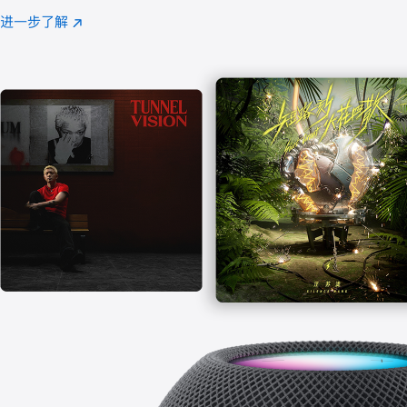
注
进一步了解
Apple
(在
Music
新
窗
口
中
打
开)