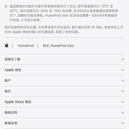
温湿度感应功能针对室内和家居场景进行了优化，即环境温度约为 15ºC 至
30ºC、相对湿度约为 30% 至 70% 的场景。在长时间以高音量播放音频等情
况下，准确性可能会降低。HomePod mini 在启动后需要一定时间对传感器进
行校准，才可显示结果。
我们会使用你所在位置，为你更快显示送货选项。我们通过你的 IP 地址，或者你在上次
访问 Apple 网站时输入的位置信息，找到了你的位置。
HomePod
购买 HomePod mini
Apple
选购及了解
Apple 钱包
账户
娱乐
Apple Store 商店
商务应用
教育应用