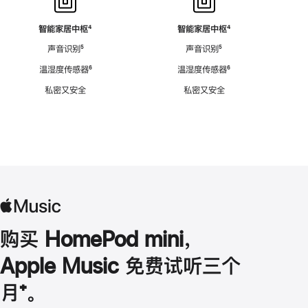
智能家居中枢
脚
⁴
智能家居中枢
脚
⁴
注
注
声音识别
脚
⁵
声音识别
脚
⁵
注
注
温湿度传感器
脚
⁶
温湿度传感器
脚
⁶
注
注
私密又安全
私密又安全
购买 HomePod mini，
Apple Music 免费试听三个
月
脚
⁺。