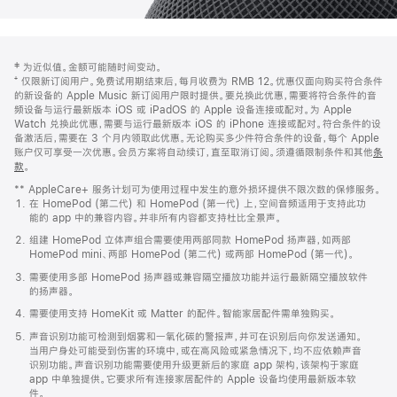
网
脚
‡ 为近似值。金额可能随时间变动。
注
页
⁺ 仅限新订阅用户。免费试用期结束后，每月收费为 RMB 12。优惠仅面向购买符合条件
页
的新设备的 Apple Music 新订阅用户限时提供。要兑换此优惠，需要将符合条件的音
频设备与运行最新版本 iOS 或 iPadOS 的 Apple 设备连接或配对。为 Apple
脚
Watch 兑换此优惠，需要与运行最新版本 iOS 的 iPhone 连接或配对。符合条件的设
备激活后，需要在 3 个月内领取此优惠。无论购买多少件符合条件的设备，每个 Apple
账户仅可享受一次优惠。会员方案将自动续订，直至取消订阅。须遵循限制条件和其他
条
款
。
(在
新
** AppleCare+ 服务计划可为使用过程中发生的意外损坏提供不限次数的保修服务。
窗
在 HomePod (第二代) 和 HomePod (第一代) 上，空间音频适用于支持此功
口
能的 app 中的兼容内容。并非所有内容都支持杜比全景声。
中
打
组建 HomePod 立体声组合需要使用两部同款 HomePod 扬声器，如两部
开)
HomePod mini、两部 HomePod (第二代) 或两部 HomePod (第一代)。
需要使用多部 HomePod 扬声器或兼容隔空播放功能并运行最新隔空播放软件
的扬声器。
需要使用支持 HomeKit 或 Matter 的配件。智能家居配件需单独购买。
声音识别功能可检测到烟雾和一氧化碳的警报声，并可在识别后向你发送通知。
当用户身处可能受到伤害的环境中，或在高风险或紧急情况下，均不应依赖声音
识别功能。声音识别功能需要使用升级更新后的家庭 app 架构，该架构于家庭
app 中单独提供。它要求所有连接家居配件的 Apple 设备均使用最新版本软
件。