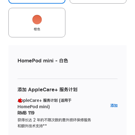
橙色
HomePod mini - 白色
添加 AppleCare+ 服务计划
AppleCare+ 服务计划 (适用于
AppleC
添加
HomePod mini)
服
RMB 119
务
获得长达 2 年的不限次数的意外损坏保修服务
和额外技术支持
脚
**
计
注