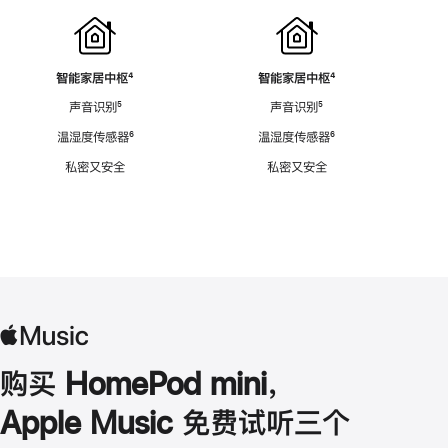
智能家居中枢
脚
⁴
智能家居中枢
脚
⁴
注
注
声音识别
脚
⁵
声音识别
脚
⁵
注
注
温湿度传感器
脚
⁶
温湿度传感器
脚
⁶
注
注
私密又安全
私密又安全
购买 HomePod mini，
Apple Music 免费试听三个