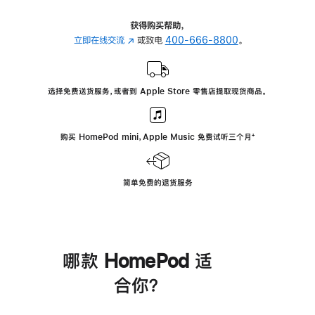
获得购买帮助，
立即在线交流
(在
或致电
400-666-8800
。
新
窗
口
选择免费送货服务，或者到 Apple Store 零售店提取现货商品。
中
打
开)
购买 HomePod mini，Apple Music 免费试听三个月
脚
⁺
注
简单免费的退货服务
哪款 HomePod 适
合你？
进