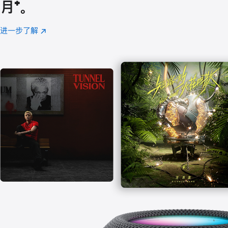
月
脚
⁺。
注
进一步了解
Apple
(在
Music
新
窗
口
中
打
开)