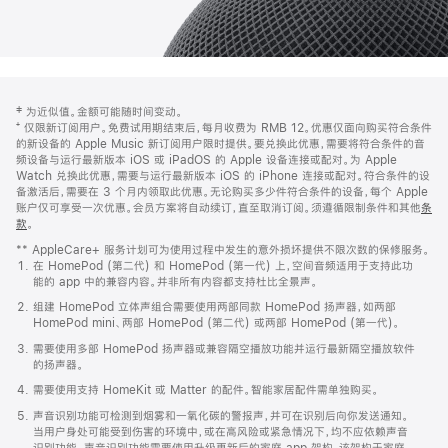
网
脚
‡ 为近似值。金额可能随时间变动。
注
页
⁺ 仅限新订阅用户。免费试用期结束后，每月收费为 RMB 12。优惠仅面向购买符合条件
页
的新设备的 Apple Music 新订阅用户限时提供。要兑换此优惠，需要将符合条件的音
频设备与运行最新版本 iOS 或 iPadOS 的 Apple 设备连接或配对。为 Apple
脚
Watch 兑换此优惠，需要与运行最新版本 iOS 的 iPhone 连接或配对。符合条件的设
备激活后，需要在 3 个月内领取此优惠。无论购买多少件符合条件的设备，每个 Apple
账户仅可享受一次优惠。会员方案将自动续订，直至取消订阅。须遵循限制条件和其他
条
款
。
(在
新
** AppleCare+ 服务计划可为使用过程中发生的意外损坏提供不限次数的保修服务。
窗
在 HomePod (第二代) 和 HomePod (第一代) 上，空间音频适用于支持此功
口
能的 app 中的兼容内容。并非所有内容都支持杜比全景声。
中
打
组建 HomePod 立体声组合需要使用两部同款 HomePod 扬声器，如两部
开)
HomePod mini、两部 HomePod (第二代) 或两部 HomePod (第一代)。
需要使用多部 HomePod 扬声器或兼容隔空播放功能并运行最新隔空播放软件
的扬声器。
需要使用支持 HomeKit 或 Matter 的配件。智能家居配件需单独购买。
声音识别功能可检测到烟雾和一氧化碳的警报声，并可在识别后向你发送通知。
当用户身处可能受到伤害的环境中，或在高风险或紧急情况下，均不应依赖声音
识别功能。声音识别功能需要使用升级更新后的家庭 app 架构，该架构于家庭