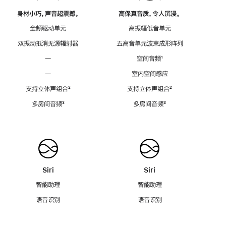
身材小巧，声音超震撼。
高保真音质，令人沉浸。
全频驱动单元
高振幅低音单元
双振动抵消无源辐射器
五高音单元波束成形阵列
—
空间音频
脚
¹
注
—
室内空间感应
支持立体声组合
脚
²
支持立体声组合
脚
²
注
注
多房间音频
脚
³
多房间音频
脚
³
注
注
Siri
Siri
智能助理
智能助理
语音识别
语音识别