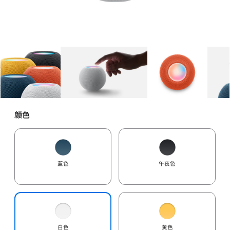
图库
图像
1
图库
图像
2
图库
图像
3
颜色
蓝色
午夜色
白色
黄色