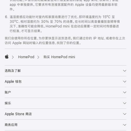
app 中单独提供。它要求所有连接家居配件的 Apple 设备均使用最新版本软
件。
温湿度感应功能针对室内和家居场景进行了优化，即环境温度约为 15ºC 至
30ºC、相对湿度约为 30% 至 70% 的场景。在长时间以高音量播放音频等情
况下，准确性可能会降低。HomePod mini 在启动后需要一定时间对传感器进
行校准，才可显示结果。
我们会使用你所在位置，为你更快显示送货选项。我们通过你的 IP 地址，或者你在上次
访问 Apple 网站时输入的位置信息，找到了你的位置。
HomePod
购买 HomePod mini
Apple
选购及了解
Apple 钱包
账户
娱乐
Apple Store 商店
商务应用