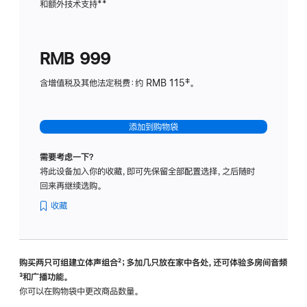
和额外技术支持
脚
**
计
注
划
(适
RMB 999
用
于
含增值税及其他法定税费：约 RMB 115‡。
HomeP
mini)
添加到购物袋
需要考虑一下？
将此设备加入你的收藏，即可先保留全部配置选择，之后随时
回来再继续选购。
收藏
购买两只可组建立体声组合
脚
²；多加几只放在家中各处，还可体验多‍房‍间音频
脚
³和广播功能。
注
注
你可以在购物袋中更改商品数量。