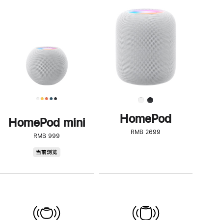
一
步
了
解
HomePod<
HomePod
HomePod mini
RMB 2699
RMB 999
HomePod
当前浏览
mini