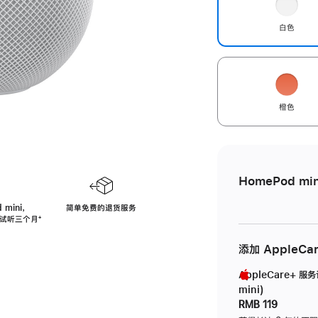
白色
橙色
HomePod min
 mini，
简单免费的退货服务
免费试听三个月
脚
⁺
注
添加 AppleCa
AppleCare+ 服
mini)
RMB 119