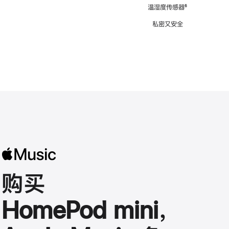
注
温湿度传感器
脚
⁶
注
私密又安全
购买
HomePod mini，