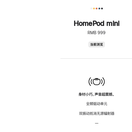
HomePod mini
RMB 999
HomePod
当前浏览
mini
身材小巧，声音超震撼。
全频驱动单元
双振动抵消无源辐射器
—