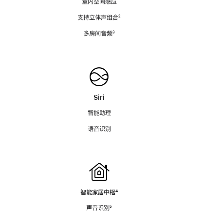
室内空间感应
支持立体声组合
脚
²
注
多房间音频
脚
³
注
Siri
智能助理
语音识别
智能家居中枢
脚
⁴
注
声音识别
脚
⁵