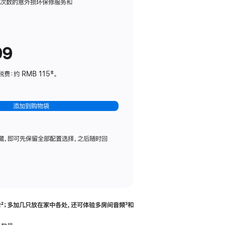
务
限次数的意外损坏保修服务和
计
划
(适
99
用
于
：约 RMB 115‡。
HomePod
mini)
添加到购物袋
藏，即可先保留全部配置选择，之后随时回
合
脚
²；多加几只放在家中各处，还可体验多‍房‍间音频
脚
³和
注
注