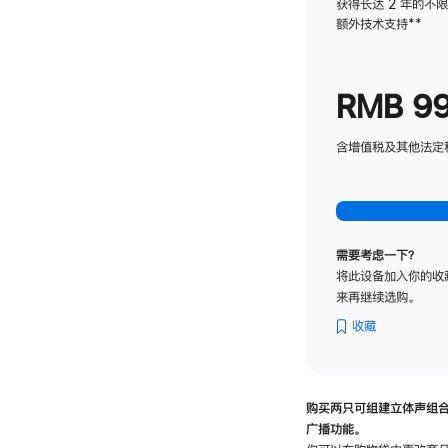
获得长达 2 年的不
额外技术支持
脚
**
注
RMB 9
含增值税及其他法定税费
需要考虑一下？
将此设备加入你的收
来再继续选购。
收藏
购买两只可组建立体声组
广播功能。