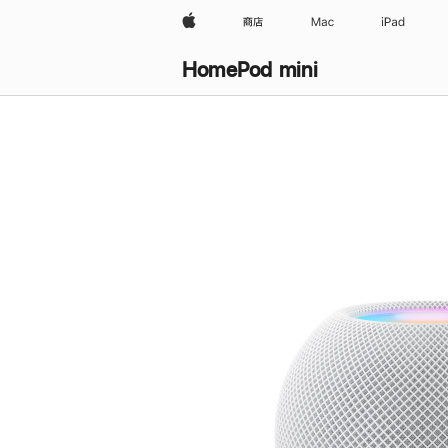
Apple
商店
Mac
iPad
HomePod mini
购
买
HomePod mini