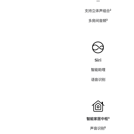
—
支持立体声组合
脚
²
注
多房间音频
脚
³
注
Siri
智能助理
语音识别
智能家居中枢
脚
⁴
注
声音识别
脚
⁵