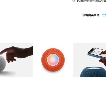
你可以在购物袋中更改商品
获得购买帮助，
立
图库
图像
2
图库
图像
3
图