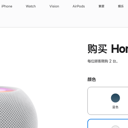
iPhone
Watch
Vision
AirPods
家居
娱乐
购买 Hom
每位顾客限购 2 台。
颜色
蓝色