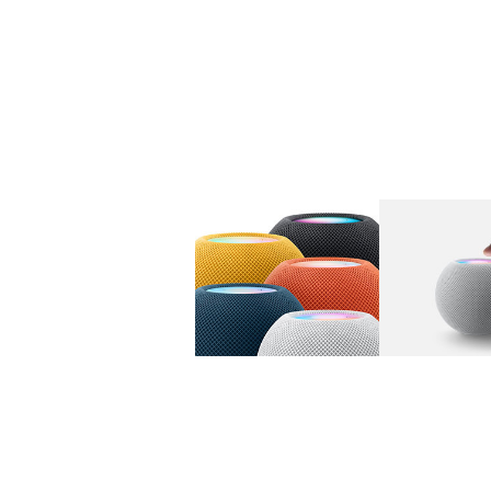
图库
图像
1