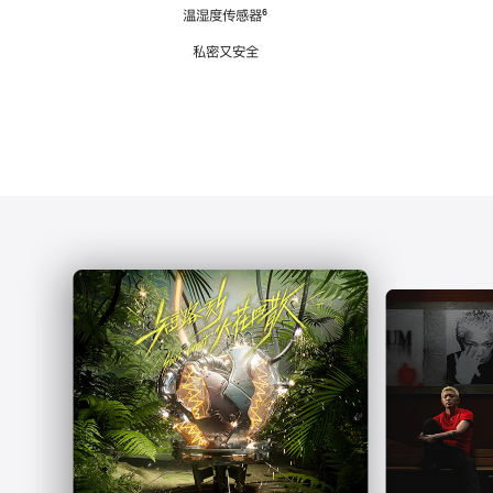
注
温湿度传感器
脚
⁶
注
私密又安全