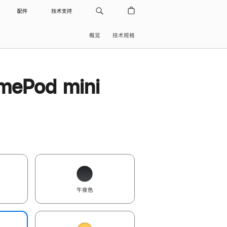
配件
技术支持
概览
技术规格
ePod mini
午夜色