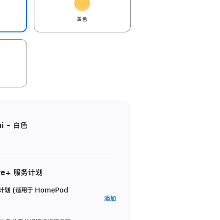
黄色
i - 白色
re+ 服务计划
务计划 (适用于 HomePod
AppleCare+
添加
服