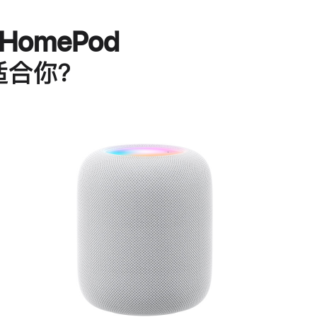
HomePod
适合你？
进
一
步
了
解
HomePod<