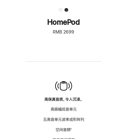
HomePod
RMB 2699
高保真音质，令人沉浸。
高振幅低音单元
五高音单元波束成形阵列
空间音频
脚
¹
注