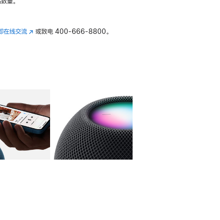
数量。
即在线交流
(在
或致电
400-666-8800。
新
窗
口
中
打
开)
库
图像
4
图库
图像
5