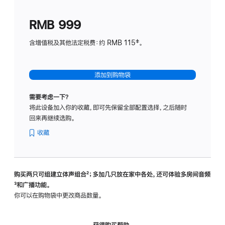
划
(适
RMB 999
用
于
含增值税及其他法定税费：约 RMB 115‡。
HomeP
mini)
添加到购物袋
需要考虑一下？
将此设备加入你的收藏，即可先保留全部配置选择，之后随时
回来再继续选购。
收藏
购买两只可组建立体声组合
脚
²；多加几只放在家中各处，还可体验多‍房‍间音频
脚
³和广播功能。
注
注
你可以在购物袋中更改商品数量。
获得购买帮助，