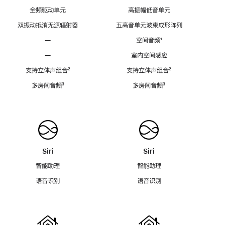
全频驱动单元
高振幅低音单元
双振动抵消无源辐射器
五高音单元波束成形阵列
—
空间音频
脚
¹
注
—
室内空间感应
支持立体声组合
脚
²
支持立体声组合
脚
²
注
注
多房间音频
脚
³
多房间音频
脚
³
注
注
Siri
Siri
智能助理
智能助理
语音识别
语音识别