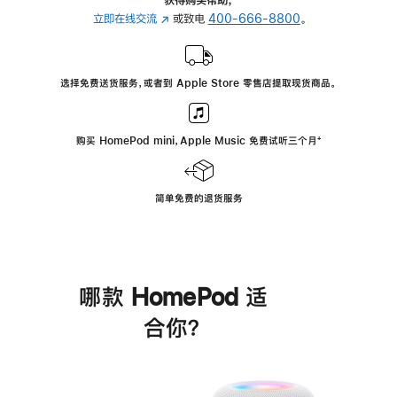
立即在线交流
(在
或致电
400-666-8800
。
新
窗
口
选择免费送货服务，或者到 Apple Store 零售店提取现货商品。
中
打
开)
购买 HomePod mini，Apple Music 免费试听三个月
脚
⁺
注
简单免费的退货服务
哪款 HomePod 适
合你？
进
一
步