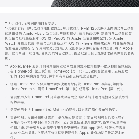
网
脚
‡ 为近似值。金额可能随时间变动。
注
页
⁺ 仅限新订阅用户。免费试用期结束后，每月收费为 RMB 12。优惠仅面向购买符合条件
页
的新设备的 Apple Music 新订阅用户限时提供。要兑换此优惠，需要将符合条件的音
频设备与运行最新版本 iOS 或 iPadOS 的 Apple 设备连接或配对。为 Apple
脚
Watch 兑换此优惠，需要与运行最新版本 iOS 的 iPhone 连接或配对。符合条件的设
备激活后，需要在 3 个月内领取此优惠。无论购买多少件符合条件的设备，每个 Apple
账户仅可享受一次优惠。会员方案将自动续订，直至取消订阅。须遵循限制条件和其他
条
款
。
(在
新
** AppleCare+ 服务计划可为使用过程中发生的意外损坏提供不限次数的保修服务。
窗
在 HomePod (第二代) 和 HomePod (第一代) 上，空间音频适用于支持此功
口
能的 app 中的兼容内容。并非所有内容都支持杜比全景声。
中
打
组建 HomePod 立体声组合需要使用两部同款 HomePod 扬声器，如两部
开)
HomePod mini、两部 HomePod (第二代) 或两部 HomePod (第一代)。
需要使用多部 HomePod 扬声器或兼容隔空播放功能并运行最新隔空播放软件
的扬声器。
需要使用支持 HomeKit 或 Matter 的配件。智能家居配件需单独购买。
声音识别功能可检测到烟雾和一氧化碳的警报声，并可在识别后向你发送通知。
当用户身处可能受到伤害的环境中，或在高风险或紧急情况下，均不应依赖声音
识别功能。声音识别功能需要使用升级更新后的家庭 app 架构，该架构于家庭
app 中单独提供。它要求所有连接家居配件的 Apple 设备均使用最新版本软
件。