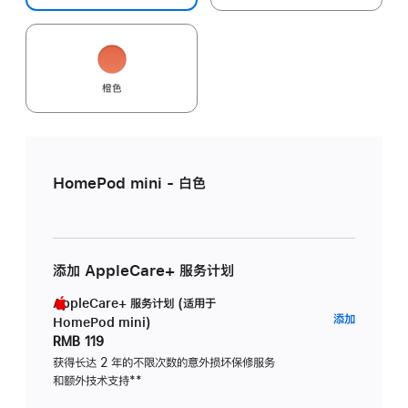
橙色
HomePod mini - 白色
添加 AppleCare+ 服务计划
AppleCare+ 服务计划 (适用于
AppleC
添加
HomePod mini)
服
RMB 119
务
获得长达 2 年的不限次数的意外损坏保修服务
和额外技术支持
脚
**
计
注