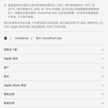
温湿度感应功能针对室内和家居场景进行了优化，即环境温度约为 15ºC 至
30ºC、相对湿度约为 30% 至 70% 的场景。在长时间以高音量播放音频等情
况下，准确性可能会降低。HomePod mini 在启动后需要一定时间对传感器进
行校准，才可显示结果。
我们会使用你所在位置，为你更快显示送货选项。我们通过你的 IP 地址，或者你在上次
访问 Apple 网站时输入的位置信息，找到了你的位置。
HomePod
购买 HomePod mini
Apple
选购及了解
Apple 钱包
账户
娱乐
Apple Store 商店
商务应用
教育应用