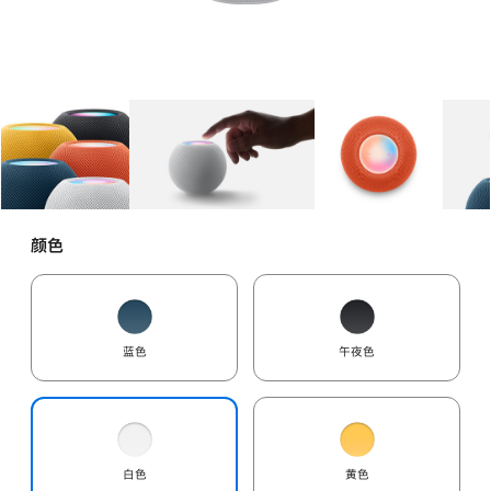
图库
图像
1
图库
图像
2
图库
图像
3
颜色
蓝色
午夜色
白色
黄色