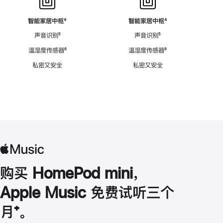
智能家居中枢
脚
⁴
智能家居中枢
脚
⁴
注
注
声音识别
脚
⁵
声音识别
脚
⁵
注
注
温湿度传感器
脚
⁶
温湿度传感器
脚
⁶
注
注
私密又安全
私密又安全
购买 HomePod mini，
Apple Music 免费试听三个
月
脚
⁺。