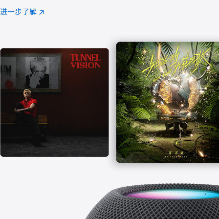
注
进一步了解
Apple
(在
Music
新
窗
口
中
打
开)