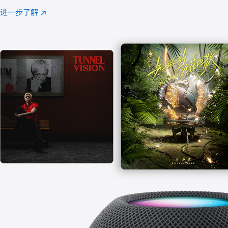
注
进一步了解
Apple
(在
Music
新
窗
口
中
打
开)