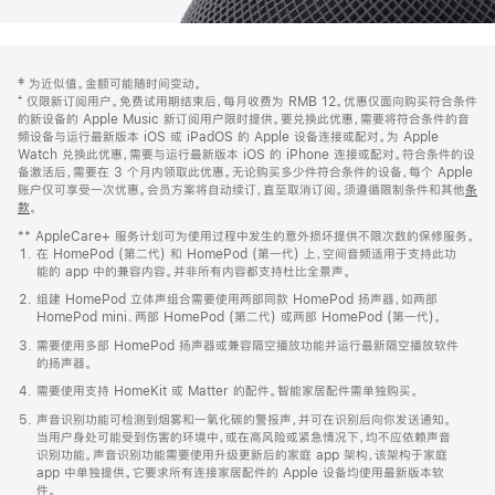
网
脚
‡ 为近似值。金额可能随时间变动。
注
页
⁺ 仅限新订阅用户。免费试用期结束后，每月收费为 RMB 12。优惠仅面向购买符合条件
页
的新设备的 Apple Music 新订阅用户限时提供。要兑换此优惠，需要将符合条件的音
频设备与运行最新版本 iOS 或 iPadOS 的 Apple 设备连接或配对。为 Apple
脚
Watch 兑换此优惠，需要与运行最新版本 iOS 的 iPhone 连接或配对。符合条件的设
备激活后，需要在 3 个月内领取此优惠。无论购买多少件符合条件的设备，每个 Apple
账户仅可享受一次优惠。会员方案将自动续订，直至取消订阅。须遵循限制条件和其他
条
款
。
(在
新
** AppleCare+ 服务计划可为使用过程中发生的意外损坏提供不限次数的保修服务。
窗
在 HomePod (第二代) 和 HomePod (第一代) 上，空间音频适用于支持此功
口
能的 app 中的兼容内容。并非所有内容都支持杜比全景声。
中
打
组建 HomePod 立体声组合需要使用两部同款 HomePod 扬声器，如两部
开)
HomePod mini、两部 HomePod (第二代) 或两部 HomePod (第一代)。
需要使用多部 HomePod 扬声器或兼容隔空播放功能并运行最新隔空播放软件
的扬声器。
需要使用支持 HomeKit 或 Matter 的配件。智能家居配件需单独购买。
声音识别功能可检测到烟雾和一氧化碳的警报声，并可在识别后向你发送通知。
当用户身处可能受到伤害的环境中，或在高风险或紧急情况下，均不应依赖声音
识别功能。声音识别功能需要使用升级更新后的家庭 app 架构，该架构于家庭
app 中单独提供。它要求所有连接家居配件的 Apple 设备均使用最新版本软
件。