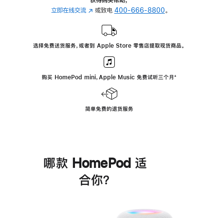
立即在线交流
(在
或致电
400-666-8800
。
新
窗
口
选择免费送货服务，或者到 Apple Store 零售店提取现货商品。
中
打
开)
购买 HomePod mini，Apple Music 免费试听三个月
脚
⁺
注
简单免费的退货服务
哪款 HomePod 适
合你？
进
一
步