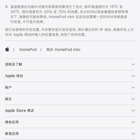
温湿度感应功能针对室内和家居场景进行了优化，即环境温度约为 15ºC 至
30ºC、相对湿度约为 30% 至 70% 的场景。在长时间以高音量播放音频等情
况下，准确性可能会降低。HomePod mini 在启动后需要一定时间对传感器进
行校准，才可显示结果。
我们会使用你所在位置，为你更快显示送货选项。我们通过你的 IP 地址，或者你在上次
访问 Apple 网站时输入的位置信息，找到了你的位置。
HomePod
购买 HomePod mini
Apple
选购及了解
Apple 钱包
账户
娱乐
Apple Store 商店
商务应用
教育应用