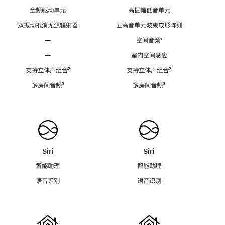
全频驱动单元
高振幅低音单元
双振动抵消无源辐射器
五高音单元波束成形阵列
—
空间音频
脚
¹
注
—
室内空间感应
支持立体声组合
脚
²
支持立体声组合
脚
²
注
注
多房间音频
脚
³
多房间音频
脚
³
注
注
Siri
Siri
智能助理
智能助理
语音识别
语音识别