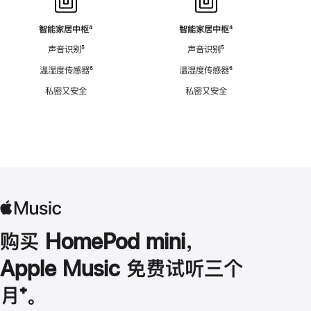
智能家居中枢
脚
⁴
智能家居中枢
脚
⁴
注
注
声音识别
脚
⁵
声音识别
脚
⁵
注
注
温湿度传感器
脚
⁶
温湿度传感器
脚
⁶
注
注
私密又安全
私密又安全
购买 HomePod mini，
Apple Music 免费试听三个
月
脚
⁺。