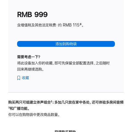
划
(适
RMB 999
用
于
含增值税及其他法定税费：约 RMB 115‡。
HomeP
mini)
添加到购物袋
需要考虑一下？
将此设备加入你的收藏，即可先保留全部配置选择，之后随时
回来再继续选购。
收藏
购买两只可组建立体声组合
脚
²；多加几只放在家中各处，还可体验多‍房‍间音频
脚
³和广播功能。
注
注
你可以在购物袋中更改商品数量。
获得购买帮助，