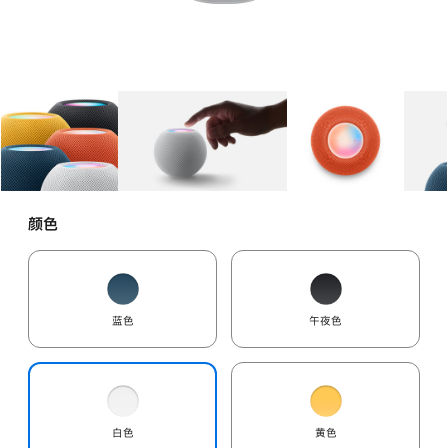
图库
图像
1
图库
图像
2
图库
图像
3
颜色
蓝色
午夜色
白色
黄色