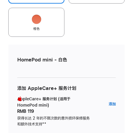
橙色
HomePod mini - 白色
添加 AppleCare+ 服务计划
AppleCare+ 服务计划 (适用于
AppleC
添加
HomePod mini)
服
RMB 119
务
获得长达 2 年的不限次数的意外损坏保修服务
和额外技术支持
脚
**
计
注