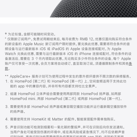
网
脚
‡ 为近似值。金额可能随时间变动。
注
页
⁺ 仅限新订阅用户。免费试用期结束后，每月收费为 RMB 12。优惠仅面向购买符合条件
页
的新设备的 Apple Music 新订阅用户限时提供。要兑换此优惠，需要将符合条件的音
频设备与运行最新版本 iOS 或 iPadOS 的 Apple 设备连接或配对。为 Apple
脚
Watch 兑换此优惠，需要与运行最新版本 iOS 的 iPhone 连接或配对。符合条件的设
备激活后，需要在 3 个月内领取此优惠。无论购买多少件符合条件的设备，每个 Apple
账户仅可享受一次优惠。会员方案将自动续订，直至取消订阅。须遵循限制条件和其他
条
款
。
(在
新
** AppleCare+ 服务计划可为使用过程中发生的意外损坏提供不限次数的保修服务。
窗
在 HomePod (第二代) 和 HomePod (第一代) 上，空间音频适用于支持此功
口
能的 app 中的兼容内容。并非所有内容都支持杜比全景声。
中
打
组建 HomePod 立体声组合需要使用两部同款 HomePod 扬声器，如两部
开)
HomePod mini、两部 HomePod (第二代) 或两部 HomePod (第一代)。
需要使用多部 HomePod 扬声器或兼容隔空播放功能并运行最新隔空播放软件
的扬声器。
需要使用支持 HomeKit 或 Matter 的配件。智能家居配件需单独购买。
声音识别功能可检测到烟雾和一氧化碳的警报声，并可在识别后向你发送通知。
当用户身处可能受到伤害的环境中，或在高风险或紧急情况下，均不应依赖声音
识别功能。声音识别功能需要使用升级更新后的家庭 app 架构，该架构于家庭