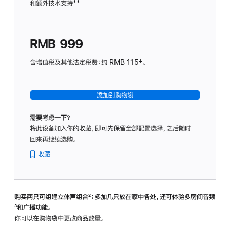
和额外技术支持
脚
**
计
注
划
(适
RMB 999
用
于
含增值税及其他法定税费：约 RMB 115‡。
HomeP
mini)
添加到购物袋
需要考虑一下？
将此设备加入你的收藏，即可先保留全部配置选择，之后随时
回来再继续选购。
收藏
购买两只可组建立体声组合
脚
²；多加几只放在家中各处，还可体验多‍房‍间音频
脚
³和广播功能。
注
注
你可以在购物袋中更改商品数量。