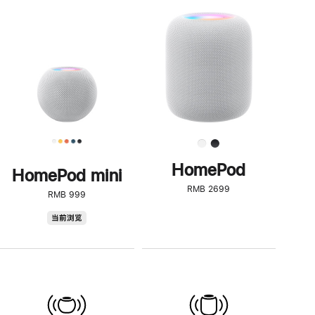
一
步
了
解
HomePod<
HomePod
HomePod mini
RMB 2699
RMB 999
HomePod
当前浏览
mini