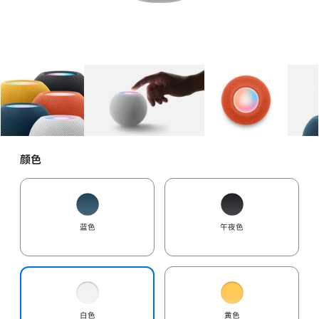
图库
图像
1
图库
图像
2
图库
图像
3
颜色
蓝色
午夜色
白色
黄色