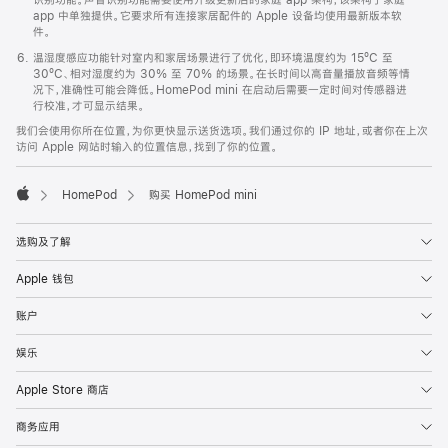
app 中单独提供。它要求所有连接家居配件的 Apple 设备均使用最新版本软
件。
温湿度感应功能针对室内和家居场景进行了优化，即环境温度约为 15ºC 至
30ºC、相对湿度约为 30% 至 70% 的场景。在长时间以高音量播放音频等情
况下，准确性可能会降低。HomePod mini 在启动后需要一定时间对传感器进
行校准，才可显示结果。
我们会使用你所在位置，为你更快显示送货选项。我们通过你的 IP 地址，或者你在上次
访问 Apple 网站时输入的位置信息，找到了你的位置。
HomePod
购买 HomePod mini
Apple
选购及了解
Apple 钱包
账户
娱乐
Apple Store 商店
商务应用