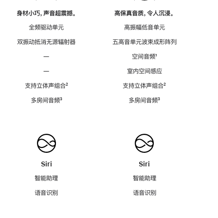
身材小巧，声音超震撼。
高保真音质，令人沉浸。
全频驱动单元
高振幅低音单元
双振动抵消无源辐射器
五高音单元波束成形阵列
—
空间音频
脚
¹
注
—
室内空间感应
支持立体声组合
脚
²
支持立体声组合
脚
²
注
注
多房间音频
脚
³
多房间音频
脚
³
注
注
Siri
Siri
智能助理
智能助理
语音识别
语音识别