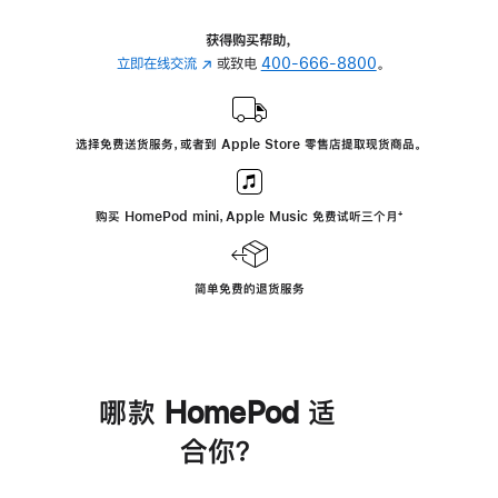
获得购买帮助，
立即在线交流
(在
或致电
400-666-8800
。
新
窗
口
选择免费送货服务，或者到 Apple Store 零售店提取现货商品。
中
打
开)
购买 HomePod mini，Apple Music 免费试听三个月
脚
⁺
注
简单免费的退货服务
哪款 HomePod 适
合你？
进