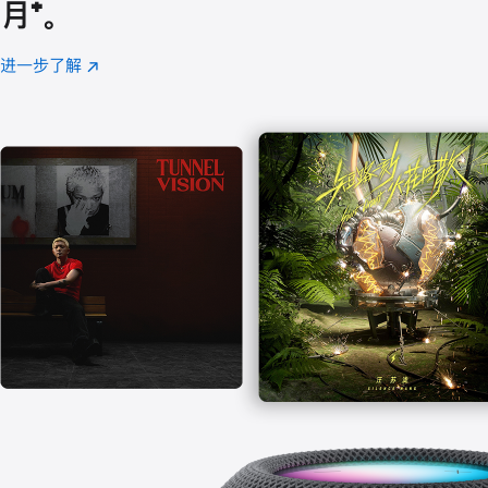
月
脚
⁺。
注
进一步了解
Apple
(在
Music
新
窗
口
中
打
开)