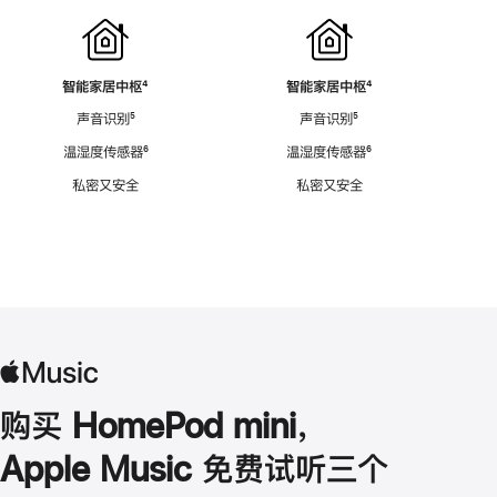
智能家居中枢
脚
⁴
智能家居中枢
脚
⁴
注
注
声音识别
脚
⁵
声音识别
脚
⁵
注
注
温湿度传感器
脚
⁶
温湿度传感器
脚
⁶
注
注
私密又安全
私密又安全
购买 HomePod mini，
Apple Music 免费试听三个