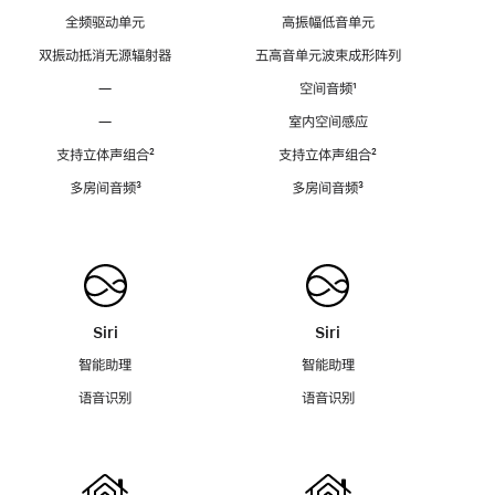
全频驱动单元
高振幅低音单元
双振动抵消无源辐射器
五高音单元波束成形阵列
—
空间音频
脚
¹
注
—
室内空间感应
支持立体声组合
脚
²
支持立体声组合
脚
²
注
注
多房间音频
脚
³
多房间音频
脚
³
注
注
Siri
Siri
智能助理
智能助理
语音识别
语音识别