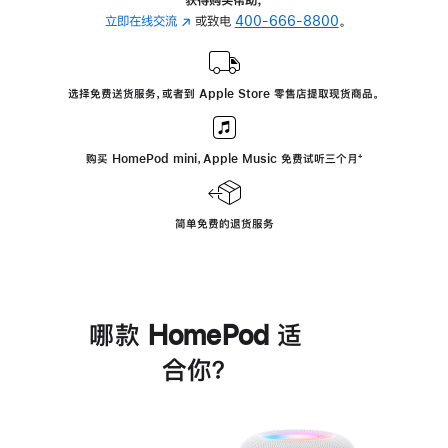
立即在线交流
(在
或致电
400-666-8800
。
新
窗
口
选择免费送货服务，或者到 Apple Store 零售店提取现货商品。
中
打
开)
购买 HomePod mini，Apple Music 免费试听三个月
脚
⁺
注
简单免费的退货服务
哪款 HomePod 适
合你？
进
一
步