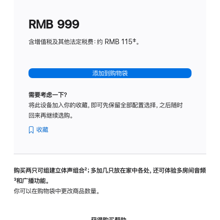
划
(适
RMB 999
用
于
含增值税及其他法定税费：约 RMB 115‡。
HomeP
mini)
添加到购物袋
需要考虑一下？
将此设备加入你的收藏，即可先保留全部配置选择，之后随时
回来再继续选购。
收藏
购买两只可组建立体声组合
脚
²；多加几只放在家中各处，还可体验多‍房‍间音频
脚
³和广播功能。
注
注
你可以在购物袋中更改商品数量。
获得购买帮助，