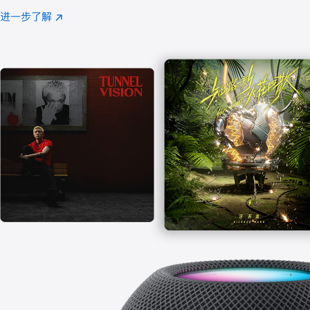
注
进一步了解
Apple
(在
Music
新
窗
口
中
打
开)