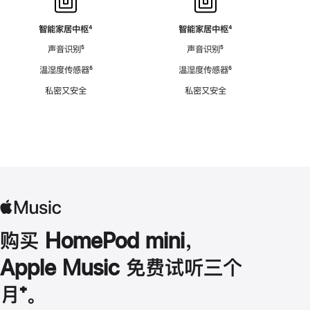
智能家居中枢
脚
⁴
智能家居中枢
脚
⁴
注
注
声音识别
脚
⁵
声音识别
脚
⁵
注
注
温湿度传感器
脚
⁶
温湿度传感器
脚
⁶
注
注
私密又安全
私密又安全
购买 HomePod mini，
Apple Music 免费试听三个
月
脚
⁺。