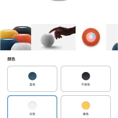
图库
图像
1
图库
图像
2
图库
图像
3
颜色
蓝色
午夜色
白色
黄色