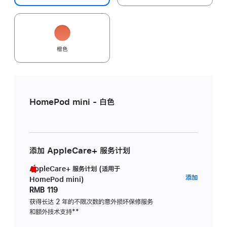
橙色
HomePod mini - 白色
添加 AppleCare+ 服务计划
AppleCare+ 服务计划 (适用于
AppleC
添加
HomePod mini)
服
RMB 119
务
获得长达 2 年的不限次数的意外损坏保修服务
和额外技术支持
脚
**
计
注