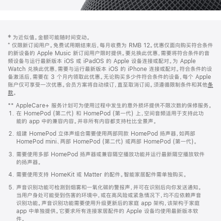
网
脚
‡ 为近似值。金额可能随时间变动。
注
页
⁺ 仅限新订阅用户。免费试用期结束后，每月收费为 RMB 12。优惠仅面向购买符合条件
页
的新设备的 Apple Music 新订阅用户限时提供。要兑换此优惠，需要将符合条件的音
频设备与运行最新版本 iOS 或 iPadOS 的 Apple 设备连接或配对。为 Apple
脚
Watch 兑换此优惠，需要与运行最新版本 iOS 的 iPhone 连接或配对。符合条件的设
备激活后，需要在 3 个月内领取此优惠。无论购买多少件符合条件的设备，每个 Apple
账户仅可享受一次优惠。会员方案将自动续订，直至取消订阅。须遵循限制条件和其他
条
款
。
(在
新
** AppleCare+ 服务计划可为使用过程中发生的意外损坏提供不限次数的保修服务。
窗
在 HomePod (第二代) 和 HomePod (第一代) 上，空间音频适用于支持此功
口
能的 app 中的兼容内容。并非所有内容都支持杜比全景声。
中
打
组建 HomePod 立体声组合需要使用两部同款 HomePod 扬声器，如两部
开)
HomePod mini、两部 HomePod (第二代) 或两部 HomePod (第一代)。
需要使用多部 HomePod 扬声器或兼容隔空播放功能并运行最新隔空播放软件
的扬声器。
需要使用支持 HomeKit 或 Matter 的配件。智能家居配件需单独购买。
声音识别功能可检测到烟雾和一氧化碳的警报声，并可在识别后向你发送通知。
当用户身处可能受到伤害的环境中，或在高风险或紧急情况下，均不应依赖声音
识别功能。声音识别功能需要使用升级更新后的家庭 app 架构，该架构于家庭
app 中单独提供。它要求所有连接家居配件的 Apple 设备均使用最新版本软
件。