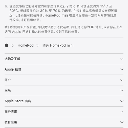
温湿度感应功能针对室内和家居场景进行了优化，即环境温度约为 15ºC 至
30ºC、相对湿度约为 30% 至 70% 的场景。在长时间以高音量播放音频等情
况下，准确性可能会降低。HomePod mini 在启动后需要一定时间对传感器进
行校准，才可显示结果。
我们会使用你所在位置，为你更快显示送货选项。我们通过你的 IP 地址，或者你在上次
访问 Apple 网站时输入的位置信息，找到了你的位置。
HomePod
购买 HomePod mini
Apple
选购及了解
Apple 钱包
账户
娱乐
Apple Store 商店
商务应用
教育应用