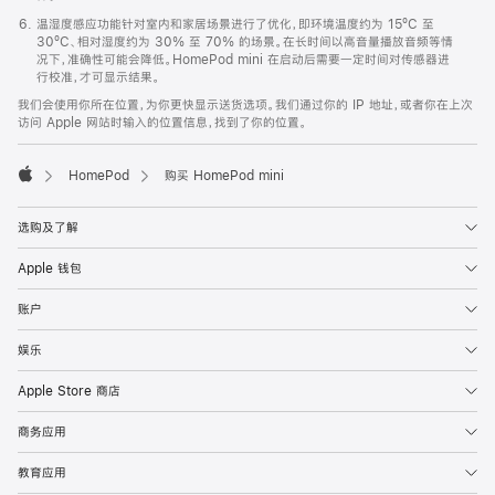
温湿度感应功能针对室内和家居场景进行了优化，即环境温度约为 15ºC 至
30ºC、相对湿度约为 30% 至 70% 的场景。在长时间以高音量播放音频等情
况下，准确性可能会降低。HomePod mini 在启动后需要一定时间对传感器进
行校准，才可显示结果。
我们会使用你所在位置，为你更快显示送货选项。我们通过你的 IP 地址，或者你在上次
访问 Apple 网站时输入的位置信息，找到了你的位置。
HomePod
购买 HomePod mini
Apple
选购及了解
Apple 钱包
账户
娱乐
Apple Store 商店
商务应用
教育应用