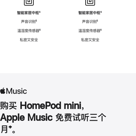
智能家居中枢
脚
⁴
智能家居中枢
脚
⁴
注
注
声音识别
脚
⁵
声音识别
脚
⁵
注
注
温湿度传感器
脚
⁶
温湿度传感器
脚
⁶
注
注
私密又安全
私密又安全
购买 HomePod mini，
Apple Music 免费试听三个
月
脚
⁺。