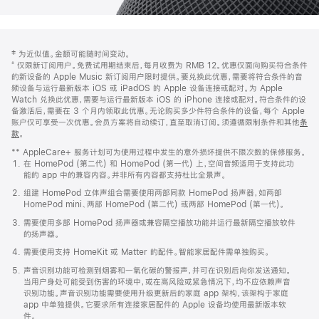
网
脚
‡ 为近似值。金额可能随时间变动。
注
页
⁺ 仅限新订阅用户。免费试用期结束后，每月收费为 RMB 12。优惠仅面向购买符合条件
页
的新设备的 Apple Music 新订阅用户限时提供。要兑换此优惠，需要将符合条件的音
频设备与运行最新版本 iOS 或 iPadOS 的 Apple 设备连接或配对。为 Apple
脚
Watch 兑换此优惠，需要与运行最新版本 iOS 的 iPhone 连接或配对。符合条件的设
备激活后，需要在 3 个月内领取此优惠。无论购买多少件符合条件的设备，每个 Apple
账户仅可享受一次优惠。会员方案将自动续订，直至取消订阅。须遵循限制条件和其他
条
款
。
(在
新
** AppleCare+ 服务计划可为使用过程中发生的意外损坏提供不限次数的保修服务。
窗
在 HomePod (第二代) 和 HomePod (第一代) 上，空间音频适用于支持此功
口
能的 app 中的兼容内容。并非所有内容都支持杜比全景声。
中
打
组建 HomePod 立体声组合需要使用两部同款 HomePod 扬声器，如两部
开)
HomePod mini、两部 HomePod (第二代) 或两部 HomePod (第一代)。
需要使用多部 HomePod 扬声器或兼容隔空播放功能并运行最新隔空播放软件
的扬声器。
需要使用支持 HomeKit 或 Matter 的配件。智能家居配件需单独购买。
声音识别功能可检测到烟雾和一氧化碳的警报声，并可在识别后向你发送通知。
当用户身处可能受到伤害的环境中，或在高风险或紧急情况下，均不应依赖声音
识别功能。声音识别功能需要使用升级更新后的家庭 app 架构，该架构于家庭
app 中单独提供。它要求所有连接家居配件的 Apple 设备均使用最新版本软
件。