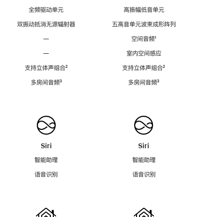
全频驱动单元
高振幅低音单元
双振动抵消无源辐射器
五高音单元波束成形阵列
—
空间音频
脚
¹
注
—
室内空间感应
支持立体声组合
脚
²
支持立体声组合
脚
²
注
注
多房间音频
脚
³
多房间音频
脚
³
注
注
Siri
Siri
智能助理
智能助理
语音识别
语音识别