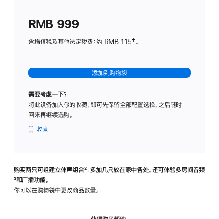
划
(适
RMB 999
用
于
含增值税及其他法定税费：约 RMB 115‡。
HomeP
mini)
添加到购物袋
需要考虑一下？
将此设备加入你的收藏，即可先保留全部配置选择，之后随时
回来再继续选购。
收藏
购买两只可组建立体声组合
脚
²；多加几只放在家中各处，还可体验多‍房‍间音频
脚
³和广播功能。
注
注
你可以在购物袋中更改商品数量。
获得购买帮助，