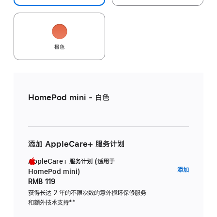
橙色
HomePod mini - 白色
添加 AppleCare+ 服务计划
AppleCare+ 服务计划 (适用于
AppleC
添加
HomePod mini)
服
RMB 119
务
获得长达 2 年的不限次数的意外损坏保修服务
和额外技术支持
脚
**
计
注