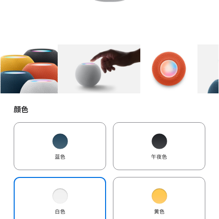
图库
图像
1
图库
图像
2
图库
图像
3
颜色
蓝色
午夜色
白色
黄色