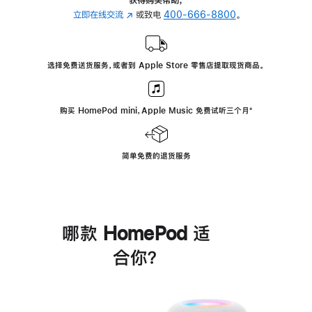
立即在线交流
(在
或致电
400-666-8800
。
新
窗
口
选择免费送货服务，或者到 Apple Store 零售店提取现货商品。
中
打
开)
购买 HomePod mini，Apple Music 免费试听三个月
脚
⁺
注
简单免费的退货服务
哪款 HomePod 适
合你？
进
一
步