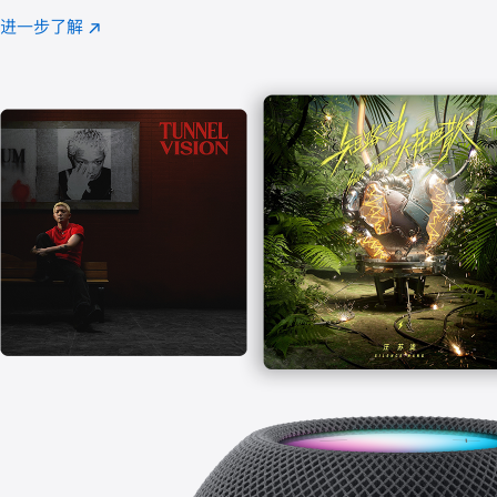
注
进一步了解
Apple
(在
Music
新
窗
口
中
打
开)