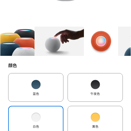
图库
图像
1
图库
图像
2
图库
图像
3
颜色
蓝色
午夜色
白色
黄色