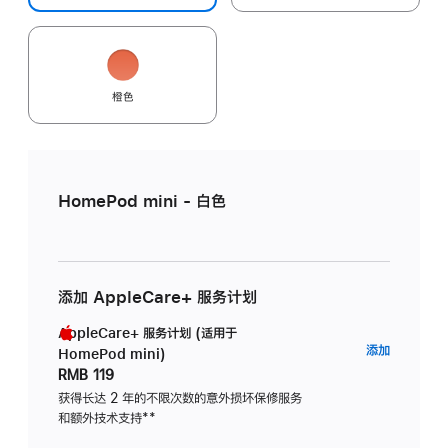
橙色
HomePod mini - 白色
添加 AppleCare+ 服务计划
AppleCare+ 服务计划 (适用于
AppleC
添加
HomePod mini)
服
RMB 119
务
获得长达 2 年的不限次数的意外损坏保修服务
和额外技术支持
脚
**
计
注