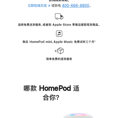
立即在线交流
(在
或致电
400-666-8800
。
新
窗
口
选择免费送货服务，或者到 Apple Store 零售店提取现货商品。
中
打
开)
购买 HomePod mini，Apple Music 免费试听三个月
脚
⁺
注
简单免费的退货服务
哪款 HomePod 适
合你？
进
一
步