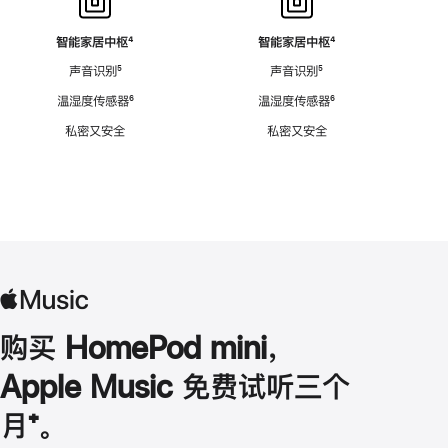
智能家居中枢
脚
⁴
智能家居中枢
脚
⁴
注
注
声音识别
脚
⁵
声音识别
脚
⁵
注
注
温湿度传感器
脚
⁶
温湿度传感器
脚
⁶
注
注
私密又安全
私密又安全
购买 HomePod mini，
Apple Music 免费试听三个
月
脚
⁺。