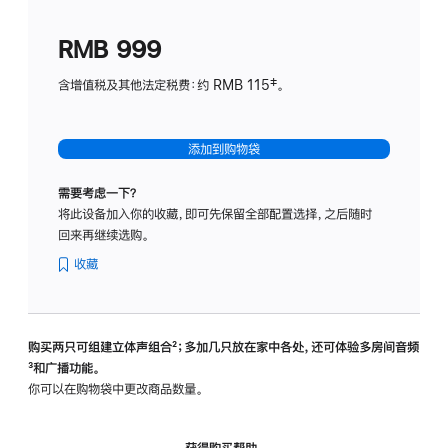
划
(适
RMB 999
用
于
含增值税及其他法定税费：约 RMB 115‡。
HomeP
mini)
添加到购物袋
需要考虑一下？
将此设备加入你的收藏，即可先保留全部配置选择，之后随时
回来再继续选购。
收藏
购买两只可组建立体声组合
脚
²；多加几只放在家中各处，还可体验多‍房‍间音频
脚
³和广播功能。
注
注
你可以在购物袋中更改商品数量。
获得购买帮助，