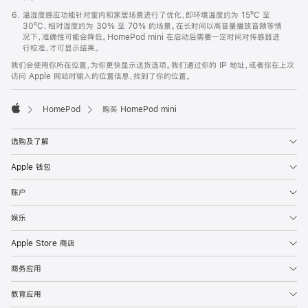
温湿度感应功能针对室内和家居场景进行了优化，即环境温度约为 15ºC 至
30ºC、相对湿度约为 30% 至 70% 的场景。在长时间以高音量播放音频等情
况下，准确性可能会降低。HomePod mini 在启动后需要一定时间对传感器进
行校准，才可显示结果。
我们会使用你所在位置，为你更快显示送货选项。我们通过你的 IP 地址，或者你在上次
访问 Apple 网站时输入的位置信息，找到了你的位置。
HomePod
购买 HomePod mini
Apple
选购及了解
Apple 钱包
账户
娱乐
Apple Store 商店
商务应用
教育应用