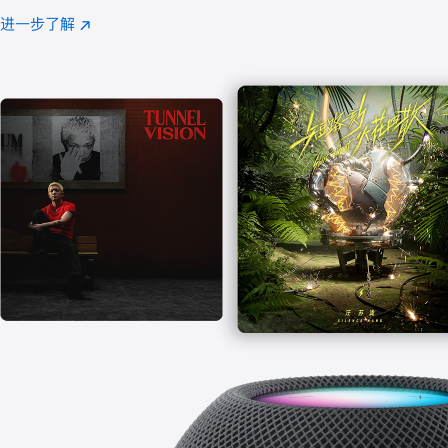
注
进一步了解
Apple
(在
Music
新
窗
口
中
打
开)