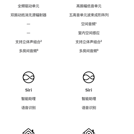
全频驱动单元
高振幅低音单元
双振动抵消无源辐射器
五高音单元波束成形阵列
—
空间音频
脚
¹
注
—
室内空间感应
支持立体声组合
脚
²
支持立体声组合
脚
²
注
注
多房间音频
脚
³
多房间音频
脚
³
注
注
Siri
Siri
智能助理
智能助理
语音识别
语音识别