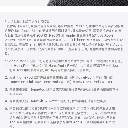
网
脚
‡ 为近似值。金额可能随时间变动。
注
页
⁺ 仅限新订阅用户。免费试用期结束后，每月收费为 RMB 12。优惠仅面向购买符合条件
页
的新设备的 Apple Music 新订阅用户限时提供。要兑换此优惠，需要将符合条件的音
频设备与运行最新版本 iOS 或 iPadOS 的 Apple 设备连接或配对。为 Apple
脚
Watch 兑换此优惠，需要与运行最新版本 iOS 的 iPhone 连接或配对。符合条件的设
备激活后，需要在 3 个月内领取此优惠。无论购买多少件符合条件的设备，每个 Apple
账户仅可享受一次优惠。会员方案将自动续订，直至取消订阅。须遵循限制条件和其他
条
款
。
(在
新
** AppleCare+ 服务计划可为使用过程中发生的意外损坏提供不限次数的保修服务。
窗
在 HomePod (第二代) 和 HomePod (第一代) 上，空间音频适用于支持此功
口
能的 app 中的兼容内容。并非所有内容都支持杜比全景声。
中
打
组建 HomePod 立体声组合需要使用两部同款 HomePod 扬声器，如两部
开)
HomePod mini、两部 HomePod (第二代) 或两部 HomePod (第一代)。
需要使用多部 HomePod 扬声器或兼容隔空播放功能并运行最新隔空播放软件
的扬声器。
需要使用支持 HomeKit 或 Matter 的配件。智能家居配件需单独购买。
声音识别功能可检测到烟雾和一氧化碳的警报声，并可在识别后向你发送通知。
当用户身处可能受到伤害的环境中，或在高风险或紧急情况下，均不应依赖声音
识别功能。声音识别功能需要使用升级更新后的家庭 app 架构，该架构于家庭
app 中单独提供。它要求所有连接家居配件的 Apple 设备均使用最新版本软
件。