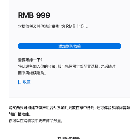
划
(适
RMB 999
用
于
含增值税及其他法定税费：约 RMB 115‡。
HomeP
mini)
添加到购物袋
需要考虑一下？
将此设备加入你的收藏，即可先保留全部配置选择，之后随时
回来再继续选购。
收藏
购买两只可组建立体声组合
脚
²；多加几只放在家中各处，还可体验多‍房‍间音频
脚
³和广播功能。
注
注
你可以在购物袋中更改商品数量。
获得购买帮助，