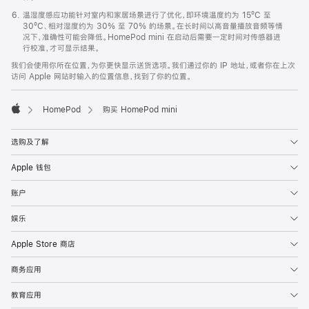
温湿度感应功能针对室内和家居场景进行了优化，即环境温度约为 15ºC 至
30ºC、相对湿度约为 30% 至 70% 的场景。在长时间以高音量播放音频等情
况下，准确性可能会降低。HomePod mini 在启动后需要一定时间对传感器进
行校准，才可显示结果。
我们会使用你所在位置，为你更快显示送货选项。我们通过你的 IP 地址，或者你在上次
访问 Apple 网站时输入的位置信息，找到了你的位置。
HomePod
购买 HomePod mini
Apple
选购及了解
Apple 钱包
账户
娱乐
Apple Store 商店
商务应用
教育应用