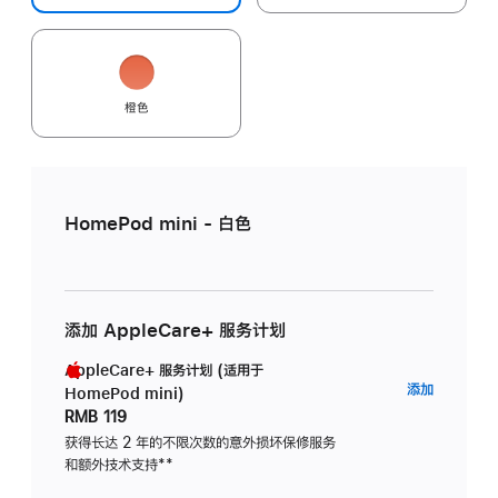
橙色
HomePod mini - 白色
添加 AppleCare+ 服务计划
AppleCare+ 服务计划 (适用于
AppleC
添加
HomePod mini)
服
RMB 119
务
获得长达 2 年的不限次数的意外损坏保修服务
和额外技术支持
脚
**
计
注