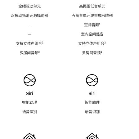
全频驱动单元
高振幅低音单元
双振动抵消无源辐射器
五高音单元波束成形阵列
—
空间音频
脚
¹
注
—
室内空间感应
支持立体声组合
脚
²
支持立体声组合
脚
²
注
注
多房间音频
脚
³
多房间音频
脚
³
注
注
Siri
Siri
智能助理
智能助理
语音识别
语音识别