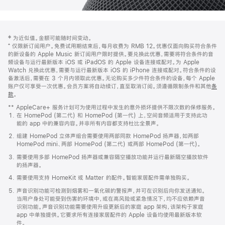
网
脚
‡ 为近似值。金额可能随时间变动。
注
页
⁺ 仅限新订阅用户。免费试用期结束后，每月收费为 RMB 12。优惠仅面向购买符合条件
页
的新设备的 Apple Music 新订阅用户限时提供。要兑换此优惠，需要将符合条件的音
频设备与运行最新版本 iOS 或 iPadOS 的 Apple 设备连接或配对。为 Apple
脚
Watch 兑换此优惠，需要与运行最新版本 iOS 的 iPhone 连接或配对。符合条件的设
备激活后，需要在 3 个月内领取此优惠。无论购买多少件符合条件的设备，每个 Apple
账户仅可享受一次优惠。会员方案将自动续订，直至取消订阅。须遵循限制条件和其他
条
款
。
(在
新
** AppleCare+ 服务计划可为使用过程中发生的意外损坏提供不限次数的保修服务。
窗
在 HomePod (第二代) 和 HomePod (第一代) 上，空间音频适用于支持此功
口
能的 app 中的兼容内容。并非所有内容都支持杜比全景声。
中
打
组建 HomePod 立体声组合需要使用两部同款 HomePod 扬声器，如两部
开)
HomePod mini、两部 HomePod (第二代) 或两部 HomePod (第一代)。
需要使用多部 HomePod 扬声器或兼容隔空播放功能并运行最新隔空播放软件
的扬声器。
需要使用支持 HomeKit 或 Matter 的配件。智能家居配件需单独购买。
声音识别功能可检测到烟雾和一氧化碳的警报声，并可在识别后向你发送通知。
当用户身处可能受到伤害的环境中，或在高风险或紧急情况下，均不应依赖声音
识别功能。声音识别功能需要使用升级更新后的家庭 app 架构，该架构于家庭
app 中单独提供。它要求所有连接家居配件的 Apple 设备均使用最新版本软
件。