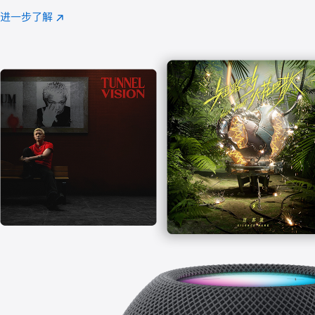
注
进一步了解
Apple
(在
Music
新
窗
口
中
打
开)