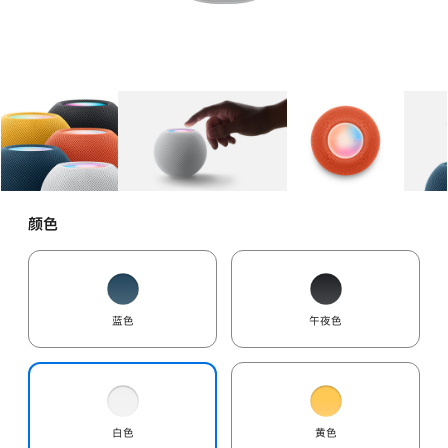
图库
图像
1
图库
图像
2
图库
图像
3
颜色
蓝色
午夜色
白色
黄色