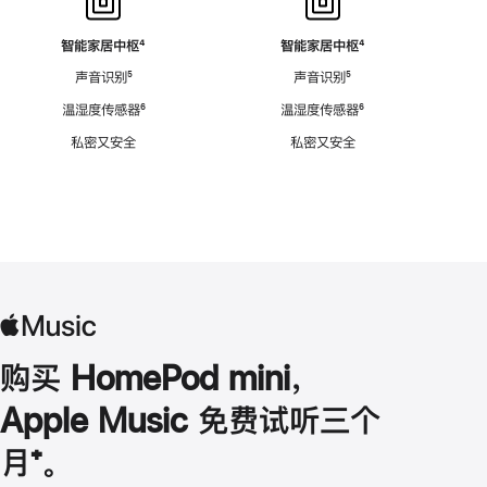
智能家居中枢
脚
⁴
智能家居中枢
脚
⁴
注
注
声音识别
脚
⁵
声音识别
脚
⁵
注
注
温湿度传感器
脚
⁶
温湿度传感器
脚
⁶
注
注
私密又安全
私密又安全
购买 HomePod mini，
Apple Music 免费试听三个
月
脚
⁺。