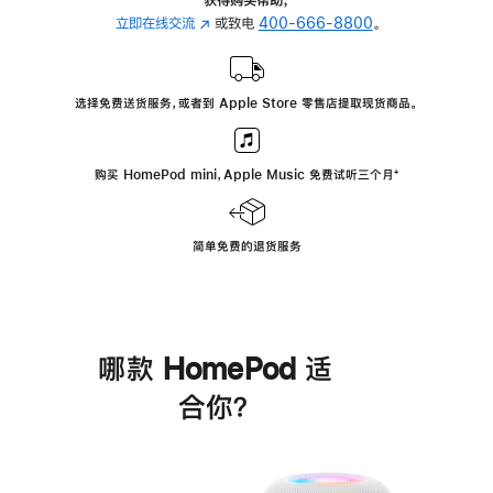
立即在线交流
(在
或致电
400-666-8800
。
新
窗
口
选择免费送货服务，或者到 Apple Store 零售店提取现货商品。
中
打
开)
购买 HomePod mini，Apple Music 免费试听三个月
脚
⁺
注
简单免费的退货服务
哪款 HomePod 适
合你？
进
一
步