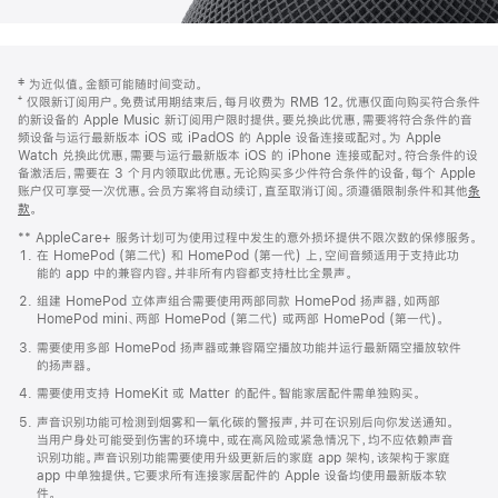
网
脚
‡ 为近似值。金额可能随时间变动。
注
页
⁺ 仅限新订阅用户。免费试用期结束后，每月收费为 RMB 12。优惠仅面向购买符合条件
页
的新设备的 Apple Music 新订阅用户限时提供。要兑换此优惠，需要将符合条件的音
频设备与运行最新版本 iOS 或 iPadOS 的 Apple 设备连接或配对。为 Apple
脚
Watch 兑换此优惠，需要与运行最新版本 iOS 的 iPhone 连接或配对。符合条件的设
备激活后，需要在 3 个月内领取此优惠。无论购买多少件符合条件的设备，每个 Apple
账户仅可享受一次优惠。会员方案将自动续订，直至取消订阅。须遵循限制条件和其他
条
款
。
(在
新
** AppleCare+ 服务计划可为使用过程中发生的意外损坏提供不限次数的保修服务。
窗
在 HomePod (第二代) 和 HomePod (第一代) 上，空间音频适用于支持此功
口
能的 app 中的兼容内容。并非所有内容都支持杜比全景声。
中
打
组建 HomePod 立体声组合需要使用两部同款 HomePod 扬声器，如两部
开)
HomePod mini、两部 HomePod (第二代) 或两部 HomePod (第一代)。
需要使用多部 HomePod 扬声器或兼容隔空播放功能并运行最新隔空播放软件
的扬声器。
需要使用支持 HomeKit 或 Matter 的配件。智能家居配件需单独购买。
声音识别功能可检测到烟雾和一氧化碳的警报声，并可在识别后向你发送通知。
当用户身处可能受到伤害的环境中，或在高风险或紧急情况下，均不应依赖声音
识别功能。声音识别功能需要使用升级更新后的家庭 app 架构，该架构于家庭
app 中单独提供。它要求所有连接家居配件的 Apple 设备均使用最新版本软
件。