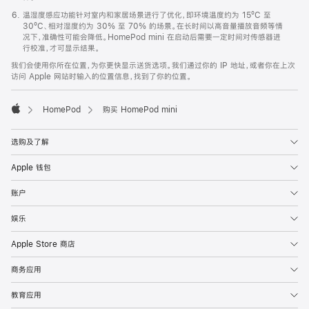
温湿度感应功能针对室内和家居场景进行了优化，即环境温度约为 15ºC 至
30ºC、相对湿度约为 30% 至 70% 的场景。在长时间以高音量播放音频等情
况下，准确性可能会降低。HomePod mini 在启动后需要一定时间对传感器进
行校准，才可显示结果。
我们会使用你所在位置，为你更快显示送货选项。我们通过你的 IP 地址，或者你在上次
访问 Apple 网站时输入的位置信息，找到了你的位置。
HomePod
购买 HomePod mini
Apple
选购及了解
Apple 钱包
账户
娱乐
Apple Store 商店
商务应用
教育应用