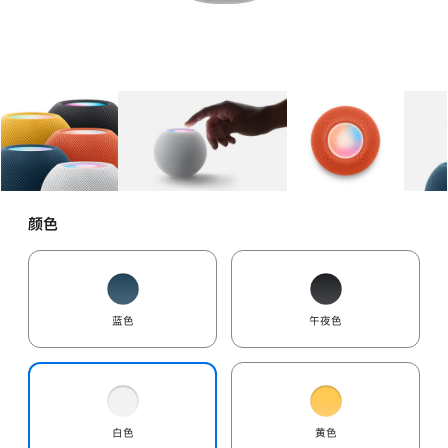
图库
图像
1
图库
图像
2
图库
图像
3
颜色
蓝色
午夜色
白色
黄色