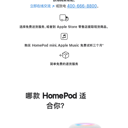
立即在线交流
(在
或致电
400-666-8800
。
新
窗
口
选择免费送货服务，或者到 Apple Store 零售店提取现货商品。
中
打
开)
购买 HomePod mini，Apple Music 免费试听三个月
脚
⁺
注
简单免费的退货服务
哪款 HomePod 适
合你？
进
一
步