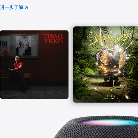
注
进一步了解
Apple
(在
Music
新
窗
口
中
打
开)