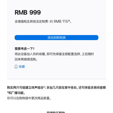
划
(适
RMB 999
用
于
含增值税及其他法定税费：约 RMB 115‡。
HomeP
mini)
添加到购物袋
需要考虑一下？
将此设备加入你的收藏，即可先保留全部配置选择，之后随时
回来再继续选购。
收藏
购买两只可组建立体声组合
脚
²；多加几只放在家中各处，还可体验多‍房‍间音频
脚
³和广播功能。
注
注
你可以在购物袋中更改商品数量。
获得购买帮助，