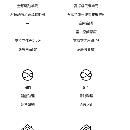
全频驱动单元
高振幅低音单元
双振动抵消无源辐射器
五高音单元波束成形阵列
—
空间音频
脚
¹
注
—
室内空间感应
支持立体声组合
脚
²
支持立体声组合
脚
²
注
注
多房间音频
脚
³
多房间音频
脚
³
注
注
Siri
Siri
智能助理
智能助理
语音识别
语音识别