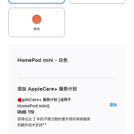
橙色
HomePod mini - 白色
添加 AppleCare+ 服务计划
AppleCare+ 服务计划 (适用于
AppleC
添加
HomePod mini)
服
RMB 119
务
获得长达 2 年的不限次数的意外损坏保修服务
和额外技术支持
脚
**
计
注