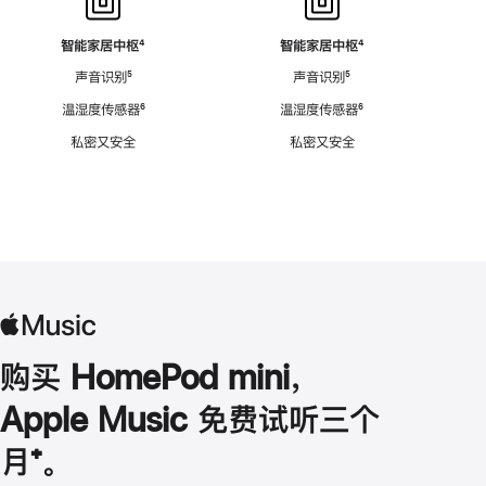
智能家居中枢
脚
⁴
智能家居中枢
脚
⁴
注
注
声音识别
脚
⁵
声音识别
脚
⁵
注
注
温湿度传感器
脚
⁶
温湿度传感器
脚
⁶
注
注
私密又安全
私密又安全
购买 HomePod mini，
Apple Music 免费试听三个
月
脚
⁺。