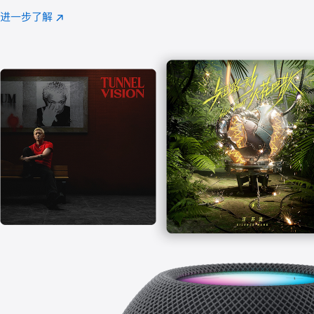
注
进一步了解
Apple
(在
Music
新
窗
口
中
打
开)