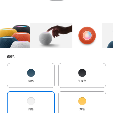
图库
图像
1
图库
图像
2
图库
图像
3
颜色
蓝色
午夜色
白色
黄色