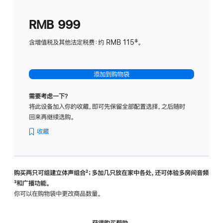
划
(适
RMB 999
用
于
含增值税及其他法定税费：约 RMB 115‡。
HomeP
mini)
添加到购物袋
需要考虑一下？
将此设备加入你的收藏，即可先保留全部配置选择，之后随时
回来再继续选购。
收藏
购买两只可组建立体声组合
脚
²；多加几只放在家中各处，还可体验多‍房‍间音频
脚
³和广播功能。
注
注
你可以在购物袋中更改商品数量。
获得购买帮助，