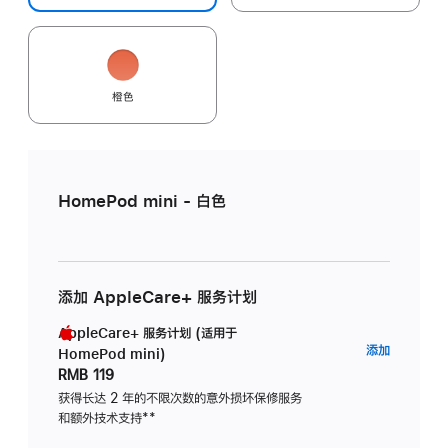
橙色
HomePod mini - 白色
添加 AppleCare+ 服务计划
AppleCare+ 服务计划 (适用于
AppleC
添加
HomePod mini)
服
RMB 119
务
获得长达 2 年的不限次数的意外损坏保修服务
和额外技术支持
脚
**
计
注