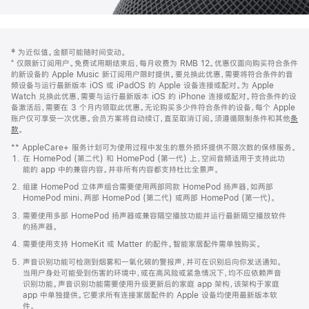
网
脚
‡ 为近似值。金额可能随时间变动。
注
页
⁺ 仅限新订阅用户。免费试用期结束后，每月收费为 RMB 12。优惠仅面向购买符合条件
页
的新设备的 Apple Music 新订阅用户限时提供。要兑换此优惠，需要将符合条件的音
频设备与运行最新版本 iOS 或 iPadOS 的 Apple 设备连接或配对。为 Apple
脚
Watch 兑换此优惠，需要与运行最新版本 iOS 的 iPhone 连接或配对。符合条件的设
备激活后，需要在 3 个月内领取此优惠。无论购买多少件符合条件的设备，每个 Apple
账户仅可享受一次优惠。会员方案将自动续订，直至取消订阅。须遵循限制条件和其他
条
款
。
(在
新
** AppleCare+ 服务计划可为使用过程中发生的意外损坏提供不限次数的保修服务。
窗
在 HomePod (第二代) 和 HomePod (第一代) 上，空间音频适用于支持此功
口
能的 app 中的兼容内容。并非所有内容都支持杜比全景声。
中
打
组建 HomePod 立体声组合需要使用两部同款 HomePod 扬声器，如两部
开)
HomePod mini、两部 HomePod (第二代) 或两部 HomePod (第一代)。
需要使用多部 HomePod 扬声器或兼容隔空播放功能并运行最新隔空播放软件
的扬声器。
需要使用支持 HomeKit 或 Matter 的配件。智能家居配件需单独购买。
声音识别功能可检测到烟雾和一氧化碳的警报声，并可在识别后向你发送通知。
当用户身处可能受到伤害的环境中，或在高风险或紧急情况下，均不应依赖声音
识别功能。声音识别功能需要使用升级更新后的家庭 app 架构，该架构于家庭
app 中单独提供。它要求所有连接家居配件的 Apple 设备均使用最新版本软
件。