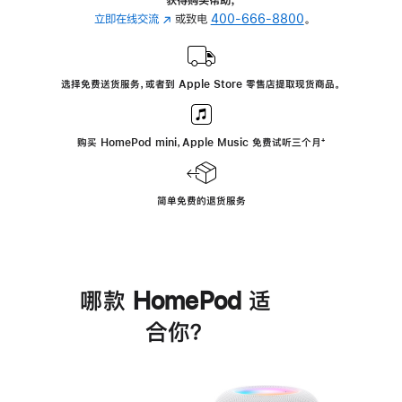
立即在线交流
(在
或致电
400-666-8800
。
新
窗
口
选择免费送货服务，或者到 Apple Store 零售店提取现货商品。
中
打
开)
购买 HomePod mini，Apple Music 免费试听三个月
脚
⁺
注
简单免费的退货服务
哪款 HomePod 适
合你？
进
一
步