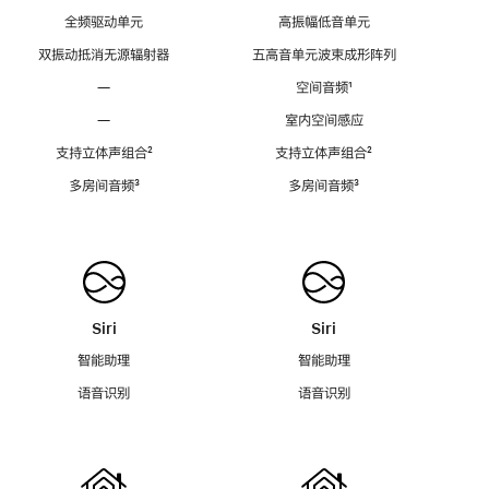
全频驱动单元
高振幅低音单元
双振动抵消无源辐射器
五高音单元波束成形阵列
—
空间音频
脚
¹
注
—
室内空间感应
支持立体声组合
脚
²
支持立体声组合
脚
²
注
注
多房间音频
脚
³
多房间音频
脚
³
注
注
Siri
Siri
智能助理
智能助理
语音识别
语音识别