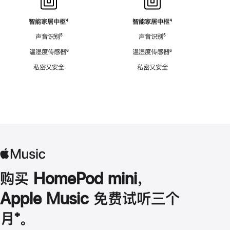
智能家居中枢
脚
⁴
智能家居中枢
脚
⁴
注
注
声音识别
脚
⁵
声音识别
脚
⁵
注
注
温湿度传感器
脚
⁶
温湿度传感器
脚
⁶
注
注
私密又安全
私密又安全
购买 HomePod mini，
Apple Music 免费试听三个
月
脚
⁺。