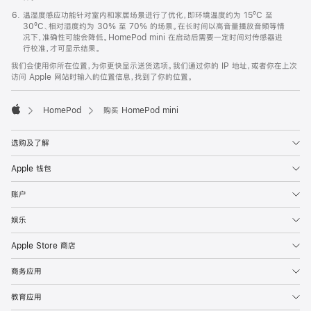
温湿度感应功能针对室内和家居场景进行了优化，即环境温度约为 15ºC 至
30ºC、相对湿度约为 30% 至 70% 的场景。在长时间以高音量播放音频等情
况下，准确性可能会降低。HomePod mini 在启动后需要一定时间对传感器进
行校准，才可显示结果。
我们会使用你所在位置，为你更快显示送货选项。我们通过你的 IP 地址，或者你在上次
访问 Apple 网站时输入的位置信息，找到了你的位置。
HomePod
购买 HomePod mini
Apple
选购及了解
Apple 钱包
账户
娱乐
Apple Store 商店
商务应用
教育应用