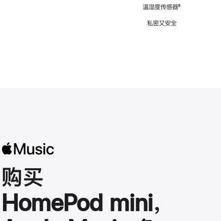
注
温湿度传感器
脚
⁶
注
私密又安全
购买
HomePod mini，