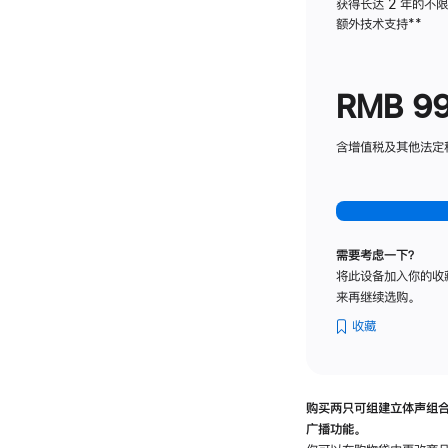
获得长达 2 年的不
额外技术支持
脚
**
注
RMB 9
含增值税及其他法定税费
需要考虑一下？
将此设备加入你的收
来再继续选购。
收藏
购买两只可组建立体声组
广播功能。