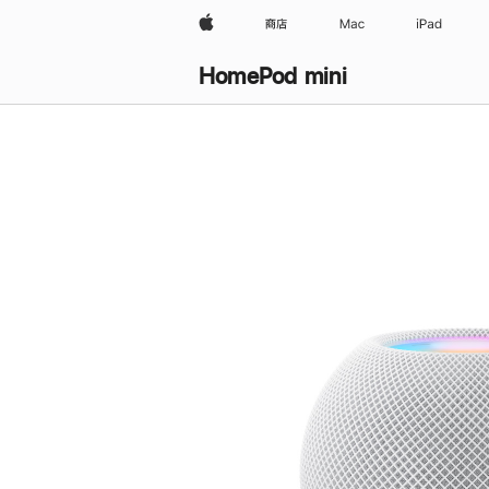
Apple
商店
Mac
iPad
HomePod mini
购
买
HomePod mini