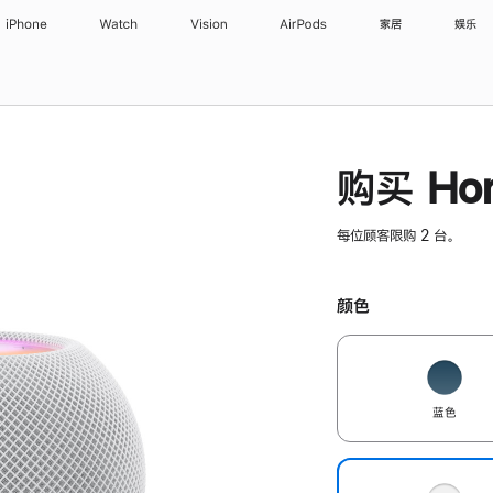
iPhone
Watch
Vision
AirPods
家居
娱乐
购买 Hom
每位顾客限购 2 台。
颜色
蓝色