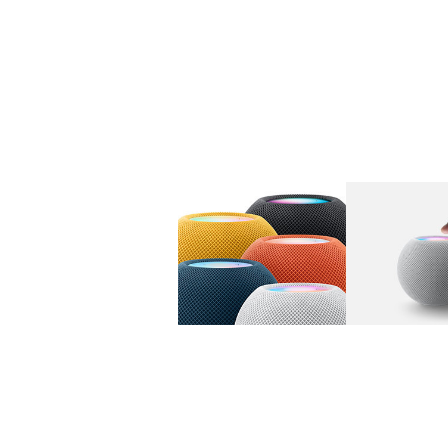
图库
图像
1