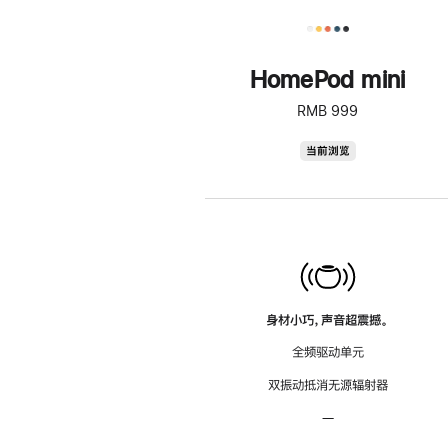
HomePod mini
RMB 999
HomePod
当前浏览
mini
身材小巧，声音超震撼。
全频驱动单元
双振动抵消无源辐射器
—