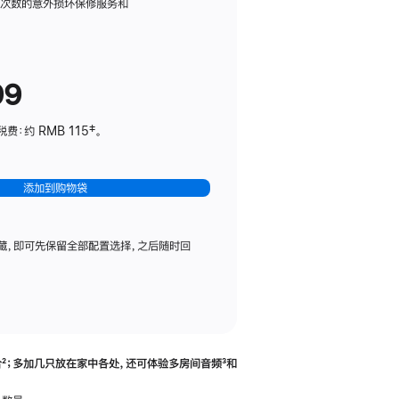
务
限次数的意外损坏保修服务和
计
划
(适
99
用
于
：约 RMB 115‡。
HomePod
mini)
添加到购物袋
藏，即可先保留全部配置选择，之后随时回
合
脚
²；多加几只放在家中各处，还可体验多‍房‍间音频
脚
³和
注
注