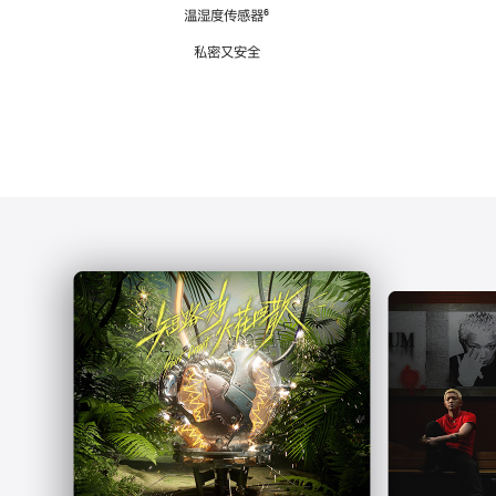
注
温湿度传感器
脚
⁶
注
私密又安全