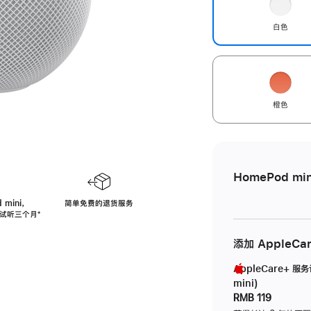
白色
橙色
HomePod min
 mini，
简单免费的退货服务
免费试听三个月
脚
⁺
注
添加 AppleCa
AppleCare+ 服
mini)
RMB 119