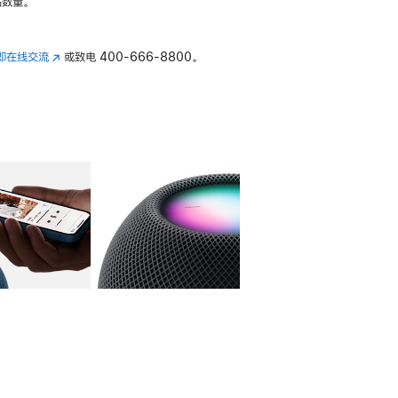
数量。
即在线交流
(在
或致电
400-666-8800。
新
窗
口
中
打
开)
库
图像
4
图库
图像
5