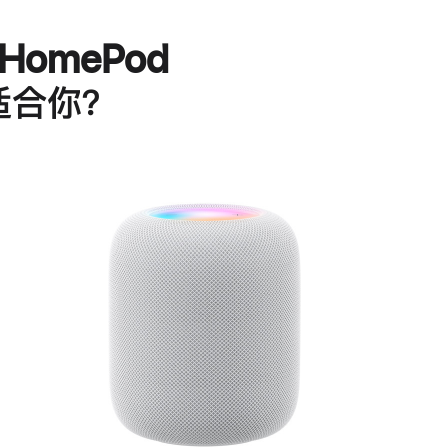
HomePod
适合你？
进
一
步
了
解
HomePod<