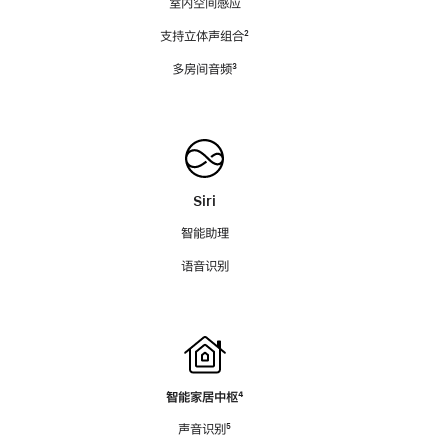
室内空间感应
支持立体声组合
脚
²
注
多房间音频
脚
³
注
Siri
智能助理
语音识别
智能家居中枢
脚
⁴
注
声音识别
脚
⁵