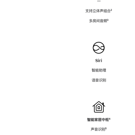
—
支持立体声组合
脚
²
注
多房间音频
脚
³
注
Siri
智能助理
语音识别
智能家居中枢
脚
⁴
注
声音识别
脚
⁵