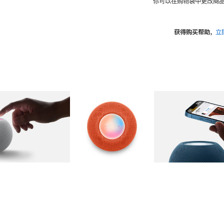
你可以在购物袋中更改商品
获得购买帮助，
立
图库
图像
2
图库
图像
3
图