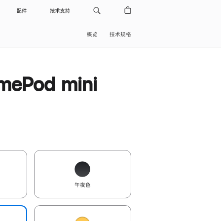
配件
技术支持
概览
技术规格
ePod mini
午夜色