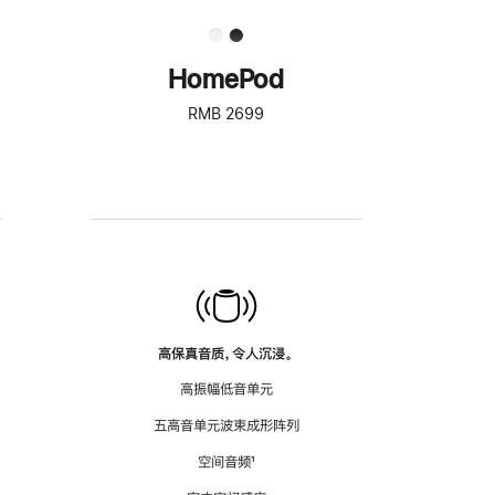
HomePod
RMB 2699
高保真音质，令人沉浸。
高振幅低音单元
五高音单元波束成形阵列
空间音频
脚
¹
注