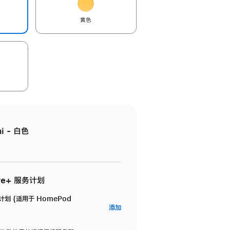
黄色
i - 白色
re+ 服务计划
务计划 (适用于 HomePod
AppleCare+
添加
服