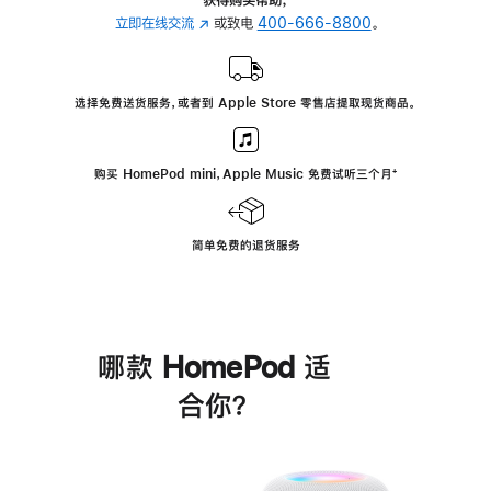
立即在线交流
(在
或致电
400-666-8800
。
新
窗
口
选择免费送货服务，或者到 Apple Store 零售店提取现货商品。
中
打
开)
购买 HomePod mini，Apple Music 免费试听三个月
脚
⁺
注
简单免费的退货服务
哪款 HomePod 适
合你？
进
一
步