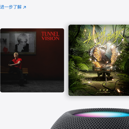
注
进一步了解
Apple
(在
Music
新
窗
口
中
打
开)