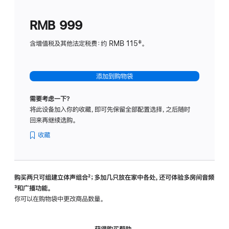
划
(适
RMB 999
用
于
含增值税及其他法定税费：约 RMB 115‡。
HomeP
mini)
添加到购物袋
需要考虑一下？
将此设备加入你的收藏，即可先保留全部配置选择，之后随时
回来再继续选购。
收藏
购买两只可组建立体声组合
脚
²；多加几只放在家中各处，还可体验多‍房‍间音频
脚
³和广播功能。
注
注
你可以在购物袋中更改商品数量。
获得购买帮助，