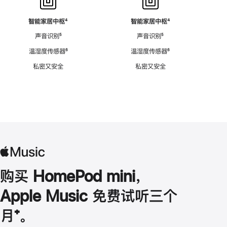
智能家居中枢
脚
⁴
智能家居中枢
脚
⁴
注
注
声音识别
脚
⁵
声音识别
脚
⁵
注
注
温湿度传感器
脚
⁶
温湿度传感器
脚
⁶
注
注
私密又安全
私密又安全
购买 HomePod mini，
Apple Music 免费试听三个
月
脚
⁺。