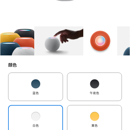
图库
图像
1
图库
图像
2
图库
图像
3
颜色
蓝色
午夜色
白色
黄色