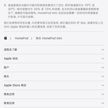
温湿度感应功能针对室内和家居场景进行了优化，即环境温度约为 15ºC 至
30ºC、相对湿度约为 30% 至 70% 的场景。在长时间以高音量播放音频等情
况下，准确性可能会降低。HomePod mini 在启动后需要一定时间对传感器进
行校准，才可显示结果。
我们会使用你所在位置，为你更快显示送货选项。我们通过你的 IP 地址，或者你在上次
访问 Apple 网站时输入的位置信息，找到了你的位置。
HomePod
购买 HomePod mini
Apple
选购及了解
Apple 钱包
账户
娱乐
Apple Store 商店
商务应用
教育应用