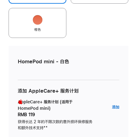
橙色
HomePod mini - 白色
添加 AppleCare+ 服务计划
AppleCare+ 服务计划 (适用于
AppleC
添加
HomePod mini)
服
RMB 119
务
获得长达 2 年的不限次数的意外损坏保修服务
和额外技术支持
脚
**
计
注