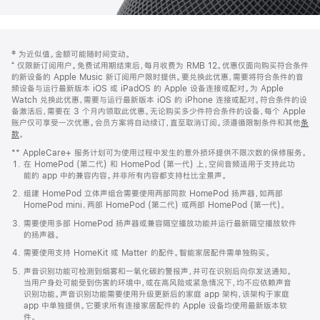
网
脚
‡ 为近似值。金额可能随时间变动。
注
页
⁺ 仅限新订阅用户。免费试用期结束后，每月收费为 RMB 12。优惠仅面向购买符合条件
页
的新设备的 Apple Music 新订阅用户限时提供。要兑换此优惠，需要将符合条件的音
频设备与运行最新版本 iOS 或 iPadOS 的 Apple 设备连接或配对。为 Apple
脚
Watch 兑换此优惠，需要与运行最新版本 iOS 的 iPhone 连接或配对。符合条件的设
备激活后，需要在 3 个月内领取此优惠。无论购买多少件符合条件的设备，每个 Apple
账户仅可享受一次优惠。会员方案将自动续订，直至取消订阅。须遵循限制条件和其他
条
款
。
(在
新
** AppleCare+ 服务计划可为使用过程中发生的意外损坏提供不限次数的保修服务。
窗
在 HomePod (第二代) 和 HomePod (第一代) 上，空间音频适用于支持此功
口
能的 app 中的兼容内容。并非所有内容都支持杜比全景声。
中
打
组建 HomePod 立体声组合需要使用两部同款 HomePod 扬声器，如两部
开)
HomePod mini、两部 HomePod (第二代) 或两部 HomePod (第一代)。
需要使用多部 HomePod 扬声器或兼容隔空播放功能并运行最新隔空播放软件
的扬声器。
需要使用支持 HomeKit 或 Matter 的配件。智能家居配件需单独购买。
声音识别功能可检测到烟雾和一氧化碳的警报声，并可在识别后向你发送通知。
当用户身处可能受到伤害的环境中，或在高风险或紧急情况下，均不应依赖声音
识别功能。声音识别功能需要使用升级更新后的家庭 app 架构，该架构于家庭
app 中单独提供。它要求所有连接家居配件的 Apple 设备均使用最新版本软
件。