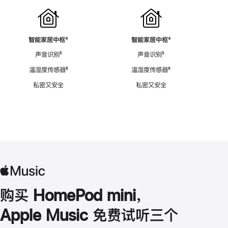
智能家居中枢
脚
⁴
智能家居中枢
脚
⁴
注
注
声音识别
脚
⁵
声音识别
脚
⁵
注
注
温湿度传感器
脚
⁶
温湿度传感器
脚
⁶
注
注
私密又安全
私密又安全
购买 HomePod mini，
Apple Music 免费试听三个