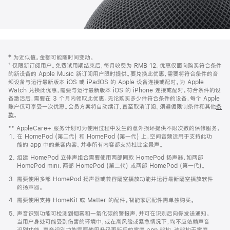
网
脚
‡ 为近似值。金额可能随时间变动。
注
页
⁺ 仅限新订阅用户。免费试用期结束后，每月收费为 RMB 12。优惠仅面向购买符合条件
页
的新设备的 Apple Music 新订阅用户限时提供。要兑换此优惠，需要将符合条件的音
频设备与运行最新版本 iOS 或 iPadOS 的 Apple 设备连接或配对。为 Apple
脚
Watch 兑换此优惠，需要与运行最新版本 iOS 的 iPhone 连接或配对。符合条件的设
备激活后，需要在 3 个月内领取此优惠。无论购买多少件符合条件的设备，每个 Apple
账户仅可享受一次优惠。会员方案将自动续订，直至取消订阅。须遵循限制条件和其他
条
款
。
(在
新
** AppleCare+ 服务计划可为使用过程中发生的意外损坏提供不限次数的保修服务。
窗
在 HomePod (第二代) 和 HomePod (第一代) 上，空间音频适用于支持此功
口
能的 app 中的兼容内容。并非所有内容都支持杜比全景声。
中
打
组建 HomePod 立体声组合需要使用两部同款 HomePod 扬声器，如两部
开)
HomePod mini、两部 HomePod (第二代) 或两部 HomePod (第一代)。
需要使用多部 HomePod 扬声器或兼容隔空播放功能并运行最新隔空播放软件
的扬声器。
需要使用支持 HomeKit 或 Matter 的配件。智能家居配件需单独购买。
声音识别功能可检测到烟雾和一氧化碳的警报声，并可在识别后向你发送通知。
当用户身处可能受到伤害的环境中，或在高风险或紧急情况下，均不应依赖声音
识别功能。声音识别功能需要使用升级更新后的家庭 app 架构，该架构于家庭