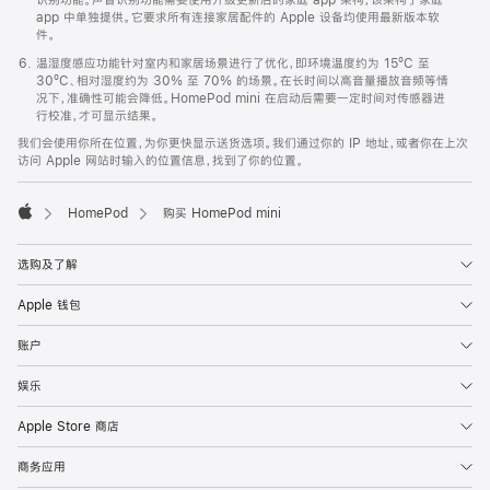
app 中单独提供。它要求所有连接家居配件的 Apple 设备均使用最新版本软
件。
温湿度感应功能针对室内和家居场景进行了优化，即环境温度约为 15ºC 至
30ºC、相对湿度约为 30% 至 70% 的场景。在长时间以高音量播放音频等情
况下，准确性可能会降低。HomePod mini 在启动后需要一定时间对传感器进
行校准，才可显示结果。
我们会使用你所在位置，为你更快显示送货选项。我们通过你的 IP 地址，或者你在上次
访问 Apple 网站时输入的位置信息，找到了你的位置。
HomePod
购买 HomePod mini
Apple
选购及了解
Apple 钱包
账户
娱乐
Apple Store 商店
商务应用