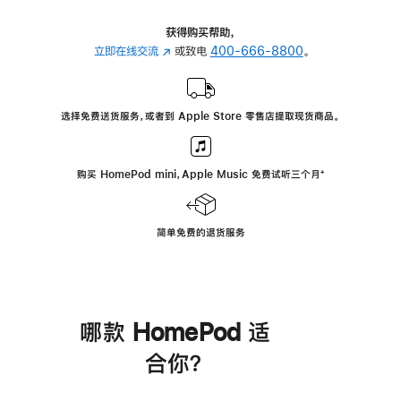
获得购买帮助，
立即在线交流
(在
或致电
400-666-8800
。
新
窗
口
选择免费送货服务，或者到 Apple Store 零售店提取现货商品。
中
打
开)
购买 HomePod mini，Apple Music 免费试听三个月
脚
⁺
注
简单免费的退货服务
哪款 HomePod 适
合你？
进