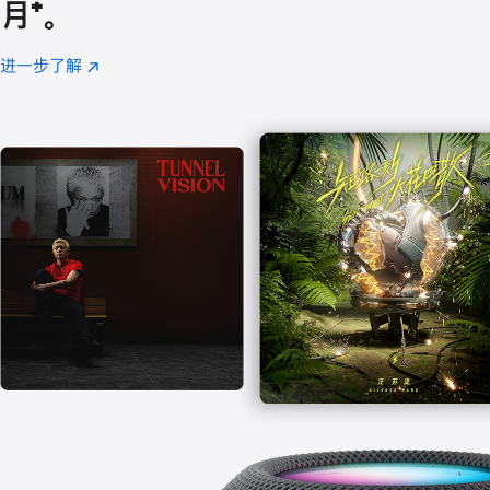
月
脚
⁺。
注
进一步了解
Apple
(在
Music
新
窗
口
中
打
开)