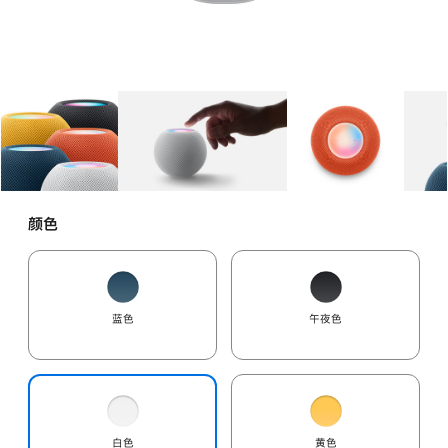
图库
图像
1
图库
图像
2
图库
图像
3
颜色
蓝色
午夜色
白色
黄色