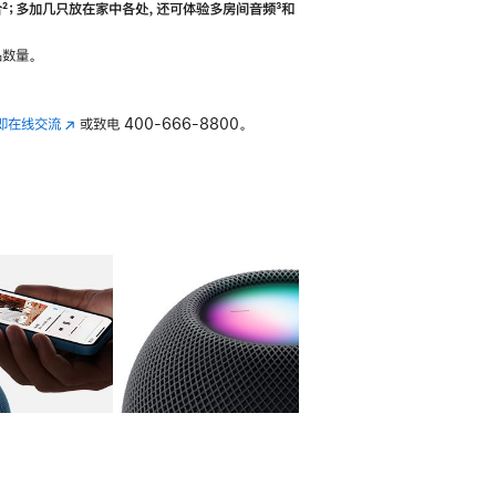
合
脚
²；多加几只放在家中各处，还可体验多‍房‍间音频
脚
³和
注
注
数量。
即在线交流
(在
或致电
400-666-8800。
新
窗
口
中
打
开)
库
图像
4
图库
图像
5