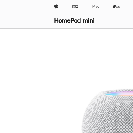
Apple
商店
Mac
iPad
HomePod mini
购
买
HomePod mini