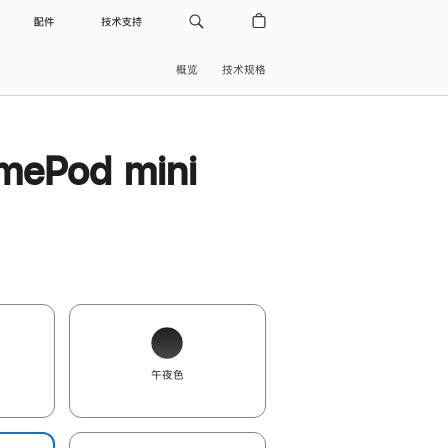
配件
技术支持
概览
技术规格
ePod mini
午夜色