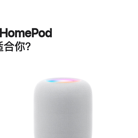
HomePod
适合你？
进
一
步
了
解
HomePod<