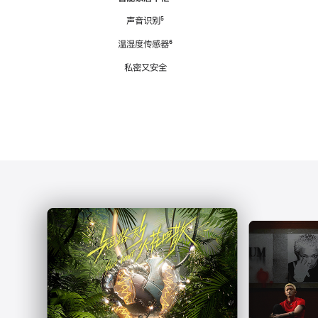
注
声音识别
脚
⁵
注
温湿度传感器
脚
⁶
注
私密又安全