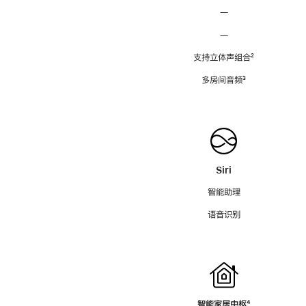
—
—
支持立体声组合
脚
²
注
多房间音频
脚
³
注
Siri
智能助理
语音识别
智能家居中枢
脚
⁴