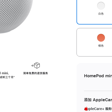
白色
橙色
 mini，
简单免费的退货服务
HomePod min
免费试听三个月
脚
⁺
注
添加 AppleCa
AppleCare+ 服