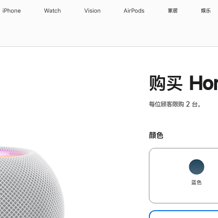
iPhone
Watch
Vision
AirPods
家居
娱乐
购买 Hom
每位顾客限购 2 台。
颜色
蓝色