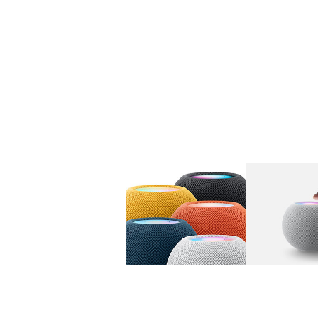
图库
图像
1