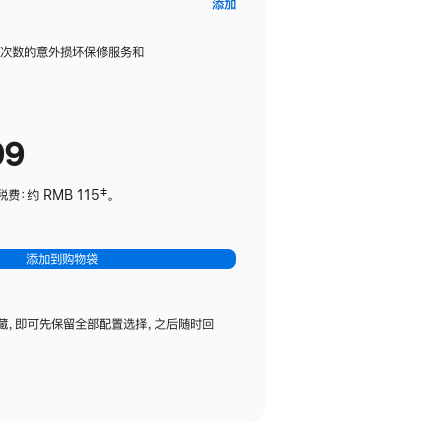
AppleCare+
添加
服
务
限次数的意外损坏保修服务和
计
划
(适
99
用
于
：约 RMB 115‡。
HomePod
mini)
添加到购物袋
藏，即可先保留全部配置选择，之后随时回