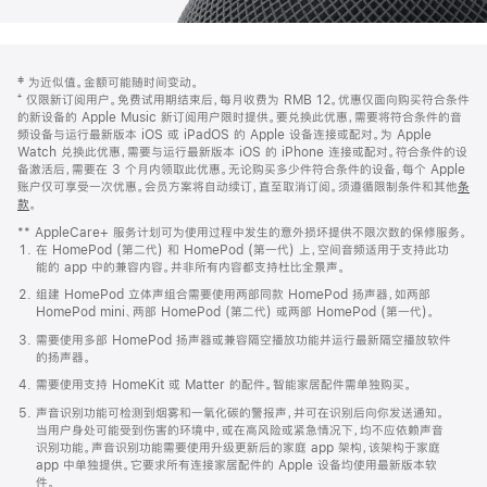
网
脚
‡ 为近似值。金额可能随时间变动。
注
页
⁺ 仅限新订阅用户。免费试用期结束后，每月收费为 RMB 12。优惠仅面向购买符合条件
页
的新设备的 Apple Music 新订阅用户限时提供。要兑换此优惠，需要将符合条件的音
频设备与运行最新版本 iOS 或 iPadOS 的 Apple 设备连接或配对。为 Apple
脚
Watch 兑换此优惠，需要与运行最新版本 iOS 的 iPhone 连接或配对。符合条件的设
备激活后，需要在 3 个月内领取此优惠。无论购买多少件符合条件的设备，每个 Apple
账户仅可享受一次优惠。会员方案将自动续订，直至取消订阅。须遵循限制条件和其他
条
款
。
(在
新
** AppleCare+ 服务计划可为使用过程中发生的意外损坏提供不限次数的保修服务。
窗
在 HomePod (第二代) 和 HomePod (第一代) 上，空间音频适用于支持此功
口
能的 app 中的兼容内容。并非所有内容都支持杜比全景声。
中
打
组建 HomePod 立体声组合需要使用两部同款 HomePod 扬声器，如两部
开)
HomePod mini、两部 HomePod (第二代) 或两部 HomePod (第一代)。
需要使用多部 HomePod 扬声器或兼容隔空播放功能并运行最新隔空播放软件
的扬声器。
需要使用支持 HomeKit 或 Matter 的配件。智能家居配件需单独购买。
声音识别功能可检测到烟雾和一氧化碳的警报声，并可在识别后向你发送通知。
当用户身处可能受到伤害的环境中，或在高风险或紧急情况下，均不应依赖声音
识别功能。声音识别功能需要使用升级更新后的家庭 app 架构，该架构于家庭
app 中单独提供。它要求所有连接家居配件的 Apple 设备均使用最新版本软
件。