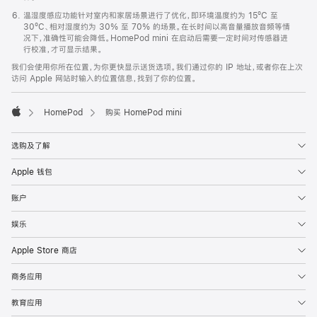
温湿度感应功能针对室内和家居场景进行了优化，即环境温度约为 15ºC 至
30ºC、相对湿度约为 30% 至 70% 的场景。在长时间以高音量播放音频等情
况下，准确性可能会降低。HomePod mini 在启动后需要一定时间对传感器进
行校准，才可显示结果。
我们会使用你所在位置，为你更快显示送货选项。我们通过你的 IP 地址，或者你在上次
访问 Apple 网站时输入的位置信息，找到了你的位置。
HomePod
购买 HomePod mini
Apple
选购及了解
Apple 钱包
账户
娱乐
Apple Store 商店
商务应用
教育应用