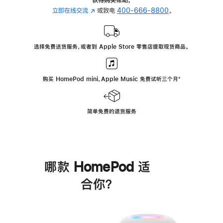
立即在线交流
(在
或致电
400-666-8800
。
新
窗
口
选择免费送货服务，或者到 Apple Store 零售店提取现货商品。
中
打
开)
购买 HomePod mini，Apple Music 免费试听三个月
脚
⁺
注
简单免费的退货服务
哪款 HomePod 适
合你？
进
一
步