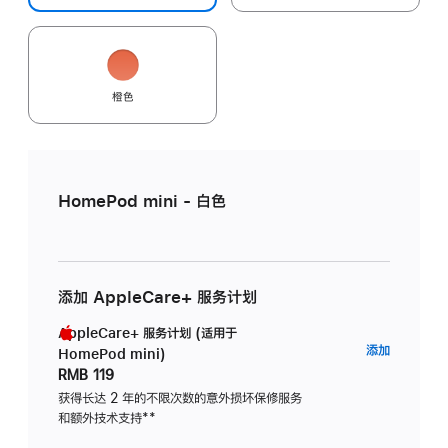
橙色
HomePod mini - 白色
添加 AppleCare+ 服务计划
AppleCare+ 服务计划 (适用于
AppleC
添加
HomePod mini)
服
RMB 119
务
获得长达 2 年的不限次数的意外损坏保修服务
和额外技术支持
脚
**
计
注