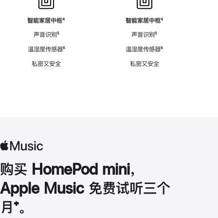
智能家居中枢
脚
⁴
智能家居中枢
脚
⁴
注
注
声音识别
脚
⁵
声音识别
脚
⁵
注
注
温湿度传感器
脚
⁶
温湿度传感器
脚
⁶
注
注
私密又安全
私密又安全
购买 HomePod mini，
Apple Music 免费试听三个
月
脚
⁺。