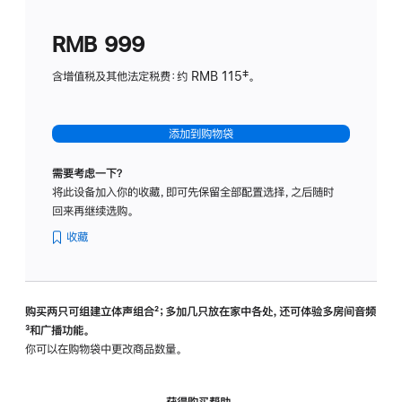
划
(适
RMB 999
用
于
含增值税及其他法定税费：约 RMB 115‡。
HomeP
mini)
添加到购物袋
需要考虑一下？
将此设备加入你的收藏，即可先保留全部配置选择，之后随时
回来再继续选购。
收藏
购买两只可组建立体声组合
脚
²；多加几只放在家中各处，还可体验多‍房‍间音频
脚
³和广播功能。
注
注
你可以在购物袋中更改商品数量。
获得购买帮助，