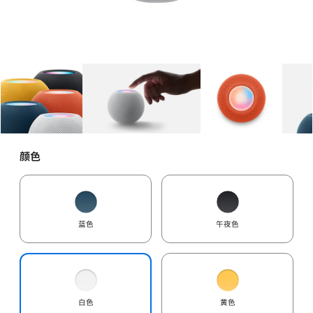
图库
图像
1
图库
图像
2
图库
图像
3
颜色
蓝色
午夜色
白色
黄色