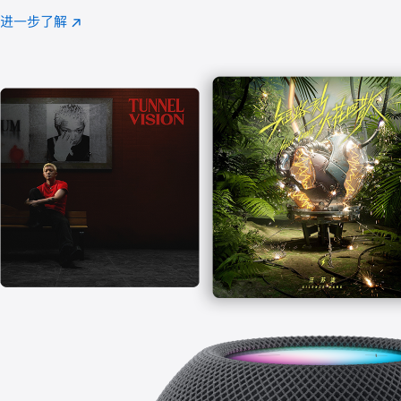
注
进一步了解
Apple
(在
Music
新
窗
口
中
打
开)