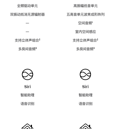
全频驱动单元
高振幅低音单元
双振动抵消无源辐射器
五高音单元波束成形阵列
—
空间音频
脚
¹
注
—
室内空间感应
支持立体声组合
脚
²
支持立体声组合
脚
²
注
注
多房间音频
脚
³
多房间音频
脚
³
注
注
Siri
Siri
智能助理
智能助理
语音识别
语音识别