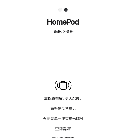
HomePod
RMB 2699
高保真音质，令人沉浸。
高振幅低音单元
五高音单元波束成形阵列
空间音频
脚
¹
注