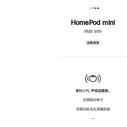
HomePod mini
RMB 999
HomePod
当前浏览
mini
身材小巧，声音超震撼。
全频驱动单元
双振动抵消无源辐射器
—