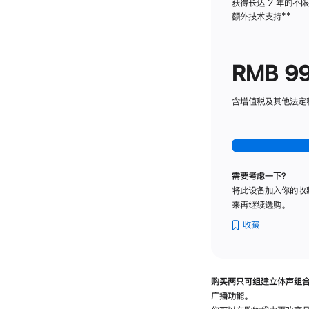
获得长达 2 年的不
额外技术支持
脚
**
注
RMB 9
含增值税及其他法定税费
需要考虑一下？
将此设备加入你的收
来再继续选购。
收藏
购买两只可组建立体声组
广播功能。