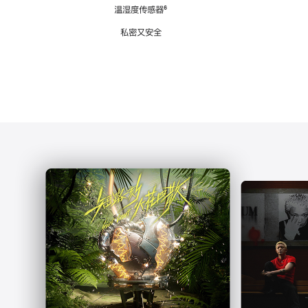
注
温湿度传感器
脚
⁶
注
私密又安全