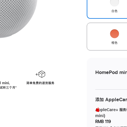
白色
橙色
HomePod min
 mini，
简单免费的退货服务
免费试听三个月
脚
⁺
注
添加 AppleCa
AppleCare+ 服
mini)
RMB 119