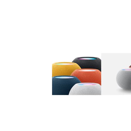
图库
图像
1