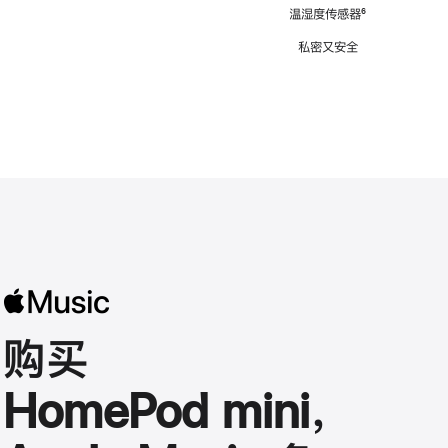
注
温湿度传感器
脚
⁶
注
私密又安全
购买
HomePod mini，