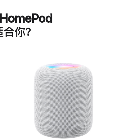
HomePod
适合你？
进
一
步
了
解
HomePod<