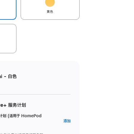
黄色
i - 白色
re+ 服务计划
务计划 (适用于 HomePod
AppleCare+
添加
服