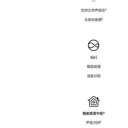
—
支持立体声组合
脚
²
注
多房间音频
脚
³
注
Siri
智能助理
语音识别
智能家居中枢
脚
⁴
注
声音识别
脚
⁵