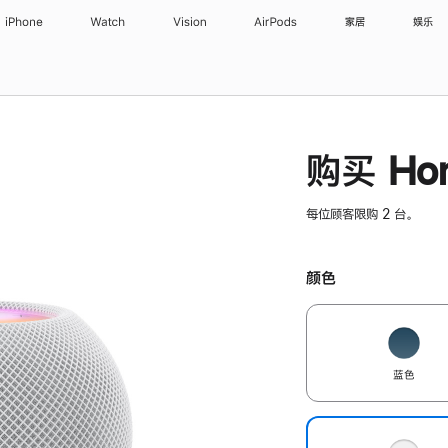
iPhone
Watch
Vision
AirPods
家居
娱乐
购买 Hom
每位顾客限购 2 台。
颜色
蓝色