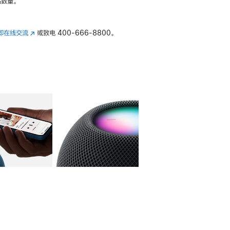
数量。
即在线交流
(在
或致电
400-666-8800。
新
窗
口
中
打
开)
库
图像
4
图库
图像
5