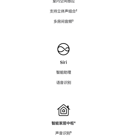
室内空间感应
支持立体声组合
脚
²
注
多房间音频
脚
³
注
Siri
智能助理
语音识别
智能家居中枢
脚
⁴
注
声音识别
脚
⁵