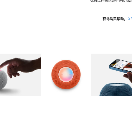
你可以在购物袋中更改商品
获得购买帮助，
立
图库
图像
2
图库
图像
3
图