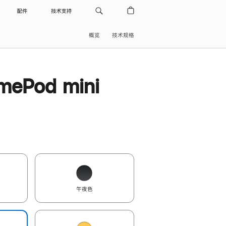
配件
技术支持
概览
技术规格
ePod mini
午夜色