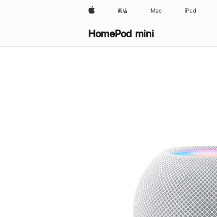
Apple
商店
Mac
iPad
HomePod mini
购
买
HomePod mini