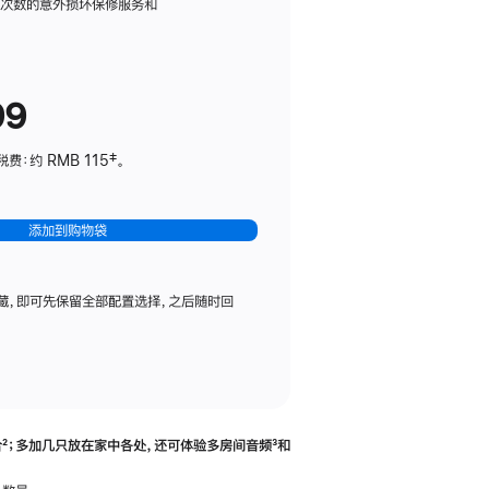
务
限次数的意外损坏保修服务和
计
划
(适
99
用
于
：约 RMB 115‡。
HomePod
mini)
添加到购物袋
藏，即可先保留全部配置选择，之后随时回
合
脚
²；多加几只放在家中各处，还可体验多‍房‍间音频
脚
³和
注
注