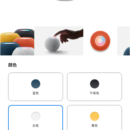
图库
图像
1
图库
图像
2
图库
图像
3
颜色
蓝色
午夜色
白色
黄色