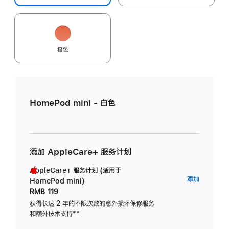
橙色
HomePod mini - 白色
添加 AppleCare+ 服务计划
AppleCare+ 服务计划 (适用于
AppleC
添加
HomePod mini)
服
RMB 119
务
获得长达 2 年的不限次数的意外损坏保修服务
和额外技术支持
脚
**
计
注