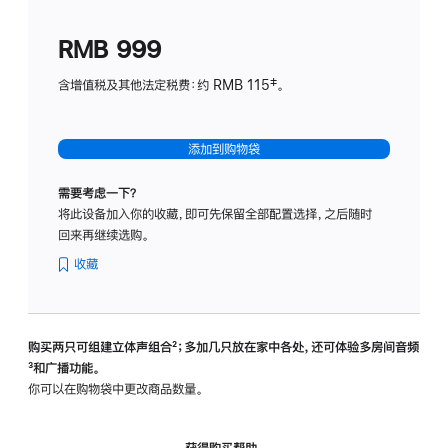
划
(适
RMB 999
用
于
含增值税及其他法定税费：约 RMB 115‡。
HomeP
mini)
添加到购物袋
需要考虑一下？
将此设备加入你的收藏，即可先保留全部配置选择，之后随时
回来再继续选购。
收藏
购买两只可组建立体声组合
脚
²；多加几只放在家中各处，还可体验多‍房‍间音频
脚
³和广播功能。
注
注
你可以在购物袋中更改商品数量。
获得购买帮助，