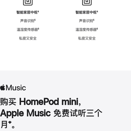
智能家居中枢
脚
⁴
智能家居中枢
脚
⁴
注
注
声音识别
脚
⁵
声音识别
脚
⁵
注
注
温湿度传感器
脚
⁶
温湿度传感器
脚
⁶
注
注
私密又安全
私密又安全
购买 HomePod mini，
Apple Music 免费试听三个
月
脚
⁺。