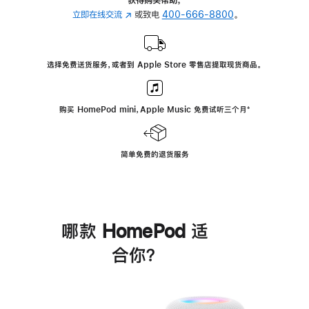
立即在线交流
(在
或致电
400-666-8800
。
新
窗
口
选择免费送货服务，或者到 Apple Store 零售店提取现货商品。
中
打
开)
购买 HomePod mini，Apple Music 免费试听三个月
脚
⁺
注
简单免费的退货服务
哪款 HomePod 适
合你？
进
一
步