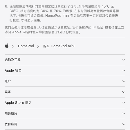
温湿度感应功能针对室内和家居场景进行了优化，即环境温度约为 15ºC 至
30ºC、相对湿度约为 30% 至 70% 的场景。在长时间以高音量播放音频等情
况下，准确性可能会降低。HomePod mini 在启动后需要一定时间对传感器进
行校准，才可显示结果。
我们会使用你所在位置，为你更快显示送货选项。我们通过你的 IP 地址，或者你在上次
访问 Apple 网站时输入的位置信息，找到了你的位置。
HomePod
购买 HomePod mini
Apple
选购及了解
Apple 钱包
账户
娱乐
Apple Store 商店
商务应用
教育应用