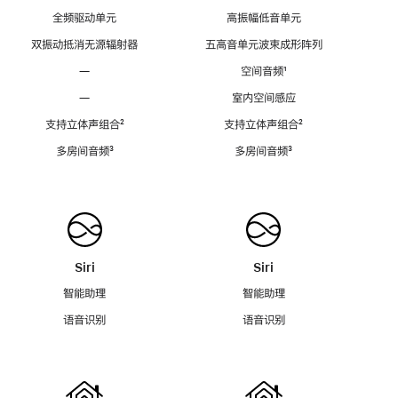
全频驱动单元
高振幅低音单元
双振动抵消无源辐射器
五高音单元波束成形阵列
—
空间音频
脚
¹
注
—
室内空间感应
支持立体声组合
脚
²
支持立体声组合
脚
²
注
注
多房间音频
脚
³
多房间音频
脚
³
注
注
Siri
Siri
智能助理
智能助理
语音识别
语音识别