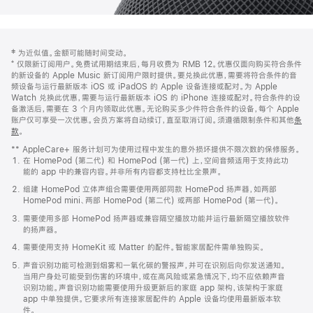
网
脚
‡ 为近似值。金额可能随时间变动。
注
页
⁺ 仅限新订阅用户。免费试用期结束后，每月收费为 RMB 12。优惠仅面向购买符合条件
页
的新设备的 Apple Music 新订阅用户限时提供。要兑换此优惠，需要将符合条件的音
频设备与运行最新版本 iOS 或 iPadOS 的 Apple 设备连接或配对。为 Apple
脚
Watch 兑换此优惠，需要与运行最新版本 iOS 的 iPhone 连接或配对。符合条件的设
备激活后，需要在 3 个月内领取此优惠。无论购买多少件符合条件的设备，每个 Apple
账户仅可享受一次优惠。会员方案将自动续订，直至取消订阅。须遵循限制条件和其他
条
款
。
(在
新
** AppleCare+ 服务计划可为使用过程中发生的意外损坏提供不限次数的保修服务。
窗
在 HomePod (第二代) 和 HomePod (第一代) 上，空间音频适用于支持此功
口
能的 app 中的兼容内容。并非所有内容都支持杜比全景声。
中
打
组建 HomePod 立体声组合需要使用两部同款 HomePod 扬声器，如两部
开)
HomePod mini、两部 HomePod (第二代) 或两部 HomePod (第一代)。
需要使用多部 HomePod 扬声器或兼容隔空播放功能并运行最新隔空播放软件
的扬声器。
需要使用支持 HomeKit 或 Matter 的配件。智能家居配件需单独购买。
声音识别功能可检测到烟雾和一氧化碳的警报声，并可在识别后向你发送通知。
当用户身处可能受到伤害的环境中，或在高风险或紧急情况下，均不应依赖声音
识别功能。声音识别功能需要使用升级更新后的家庭 app 架构，该架构于家庭
app 中单独提供。它要求所有连接家居配件的 Apple 设备均使用最新版本软
件。