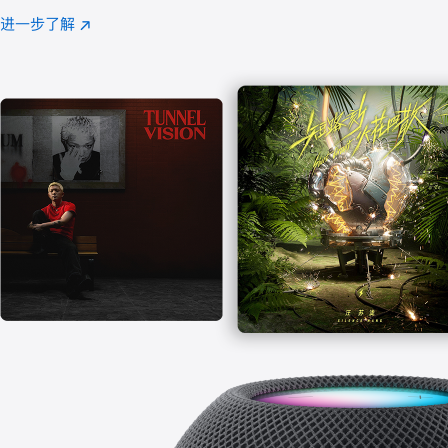
注
进一步了解
Apple
(在
Music
新
窗
口
中
打
开)