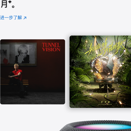
月
脚
⁺。
注
进一步了解
Apple
(在
Music
新
窗
口
中
打
开)