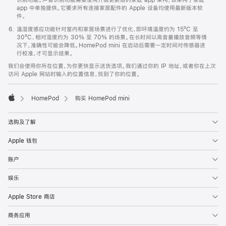
app 中单独提供。它要求所有连接家居配件的 Apple 设备均使用最新版本软
件。
温湿度感应功能针对室内和家居场景进行了优化，即环境温度约为 15ºC 至
30ºC、相对湿度约为 30% 至 70% 的场景。在长时间以高音量播放音频等情
况下，准确性可能会降低。HomePod mini 在启动后需要一定时间对传感器进
行校准，才可显示结果。
我们会使用你所在位置，为你更快显示送货选项。我们通过你的 IP 地址，或者你在上次
访问 Apple 网站时输入的位置信息，找到了你的位置。
HomePod
购买 HomePod mini
Apple
选购及了解
Apple 钱包
账户
娱乐
Apple Store 商店
商务应用