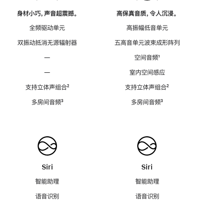
身材小巧，声音超震撼。
高保真音质，令人沉浸。
全频驱动单元
高振幅低音单元
双振动抵消无源辐射器
五高音单元波束成形阵列
—
空间音频
脚
¹
注
—
室内空间感应
支持立体声组合
脚
²
支持立体声组合
脚
²
注
注
多房间音频
脚
³
多房间音频
脚
³
注
注
Siri
Siri
智能助理
智能助理
语音识别
语音识别