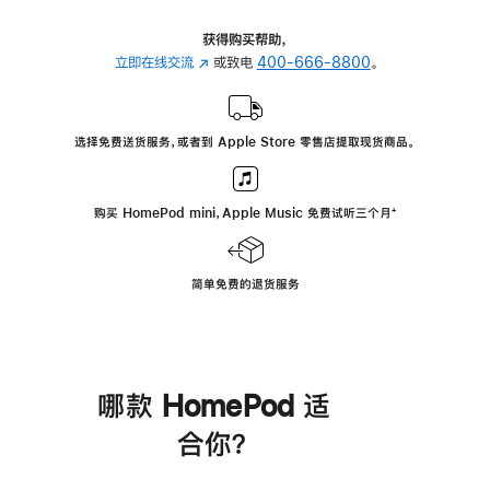
获得购买帮助，
立即在线交流
(在
或致电
400-666-8800
。
新
窗
口
选择免费送货服务，或者到 Apple Store 零售店提取现货商品。
中
打
开)
购买 HomePod mini，Apple Music 免费试听三个月
脚
⁺
注
简单免费的退货服务
哪款 HomePod 适
合你？
进