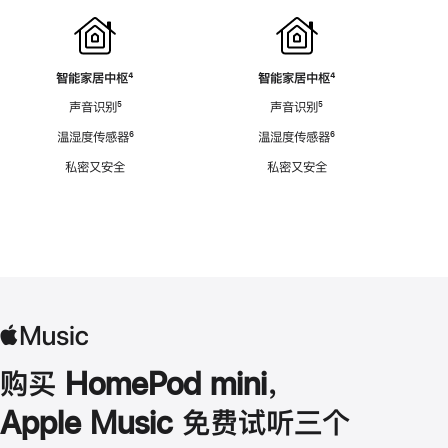
智能家居中枢
脚
⁴
智能家居中枢
脚
⁴
注
注
声音识别
脚
⁵
声音识别
脚
⁵
注
注
温湿度传感器
脚
⁶
温湿度传感器
脚
⁶
注
注
私密又安全
私密又安全
购买 HomePod mini，
Apple Music 免费试听三个