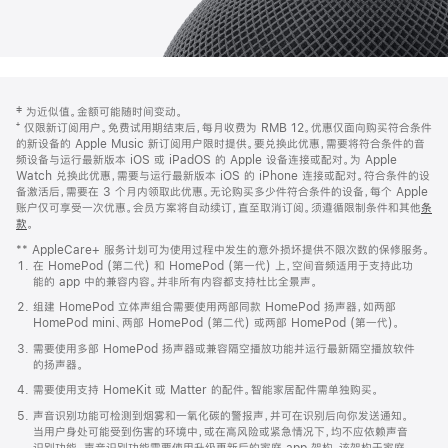
网
脚
‡ 为近似值。金额可能随时间变动。
注
页
⁺ 仅限新订阅用户。免费试用期结束后，每月收费为 RMB 12。优惠仅面向购买符合条件
页
的新设备的 Apple Music 新订阅用户限时提供。要兑换此优惠，需要将符合条件的音
频设备与运行最新版本 iOS 或 iPadOS 的 Apple 设备连接或配对。为 Apple
脚
Watch 兑换此优惠，需要与运行最新版本 iOS 的 iPhone 连接或配对。符合条件的设
备激活后，需要在 3 个月内领取此优惠。无论购买多少件符合条件的设备，每个 Apple
账户仅可享受一次优惠。会员方案将自动续订，直至取消订阅。须遵循限制条件和其他
条
款
。
(在
新
** AppleCare+ 服务计划可为使用过程中发生的意外损坏提供不限次数的保修服务。
窗
在 HomePod (第二代) 和 HomePod (第一代) 上，空间音频适用于支持此功
口
能的 app 中的兼容内容。并非所有内容都支持杜比全景声。
中
打
组建 HomePod 立体声组合需要使用两部同款 HomePod 扬声器，如两部
开)
HomePod mini、两部 HomePod (第二代) 或两部 HomePod (第一代)。
需要使用多部 HomePod 扬声器或兼容隔空播放功能并运行最新隔空播放软件
的扬声器。
需要使用支持 HomeKit 或 Matter 的配件。智能家居配件需单独购买。
声音识别功能可检测到烟雾和一氧化碳的警报声，并可在识别后向你发送通知。
当用户身处可能受到伤害的环境中，或在高风险或紧急情况下，均不应依赖声音
识别功能。声音识别功能需要使用升级更新后的家庭 app 架构，该架构于家庭