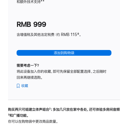
和额外技术支持
脚
**
计
注
划
(适
RMB 999
用
于
含增值税及其他法定税费：约 RMB 115‡。
HomeP
mini)
添加到购物袋
需要考虑一下？
将此设备加入你的收藏，即可先保留全部配置选择，之后随时
回来再继续选购。
收藏
购买两只可组建立体声组合
脚
²；多加几只放在家中各处，还可体验多‍房‍间音频
脚
³和广播功能。
注
注
你可以在购物袋中更改商品数量。