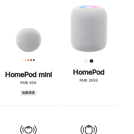
一
步
了
解
HomePod<
HomePod
HomePod mini
RMB 2699
RMB 999
HomePod
当前浏览
mini