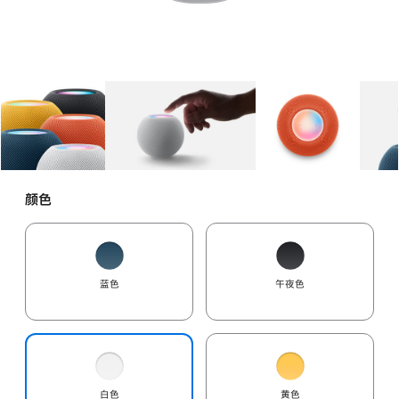
图库
图像
1
图库
图像
2
图库
图像
3
颜色
蓝色
午夜色
白色
黄色