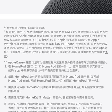
网
脚
‡ 为近似值。金额可能随时间变动。
注
页
⁺ 仅限新订阅用户。免费试用期结束后，每月收费为 RMB 12。优惠仅面向购买符合条件
页
的新设备的 Apple Music 新订阅用户限时提供。要兑换此优惠，需要将符合条件的音
频设备与运行最新版本 iOS 或 iPadOS 的 Apple 设备连接或配对。为 Apple
脚
Watch 兑换此优惠，需要与运行最新版本 iOS 的 iPhone 连接或配对。符合条件的设
备激活后，需要在 3 个月内领取此优惠。无论购买多少件符合条件的设备，每个 Apple
账户仅可享受一次优惠。会员方案将自动续订，直至取消订阅。须遵循限制条件和其他
条
款
。
(在
新
** AppleCare+ 服务计划可为使用过程中发生的意外损坏提供不限次数的保修服务。
窗
在 HomePod (第二代) 和 HomePod (第一代) 上，空间音频适用于支持此功
口
能的 app 中的兼容内容。并非所有内容都支持杜比全景声。
中
打
组建 HomePod 立体声组合需要使用两部同款 HomePod 扬声器，如两部
开)
HomePod mini、两部 HomePod (第二代) 或两部 HomePod (第一代)。
需要使用多部 HomePod 扬声器或兼容隔空播放功能并运行最新隔空播放软件
的扬声器。
需要使用支持 HomeKit 或 Matter 的配件。智能家居配件需单独购买。
声音识别功能可检测到烟雾和一氧化碳的警报声，并可在识别后向你发送通知。
当用户身处可能受到伤害的环境中，或在高风险或紧急情况下，均不应依赖声音
识别功能。声音识别功能需要使用升级更新后的家庭 app 架构，该架构于家庭