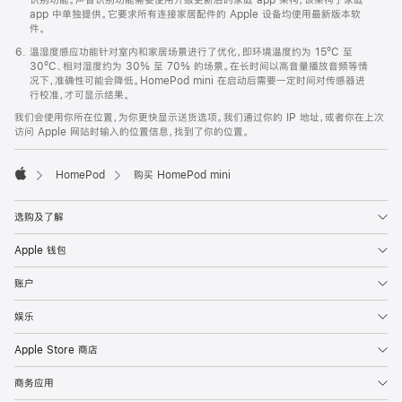
app 中单独提供。它要求所有连接家居配件的 Apple 设备均使用最新版本软
件。
温湿度感应功能针对室内和家居场景进行了优化，即环境温度约为 15ºC 至
30ºC、相对湿度约为 30% 至 70% 的场景。在长时间以高音量播放音频等情
况下，准确性可能会降低。HomePod mini 在启动后需要一定时间对传感器进
行校准，才可显示结果。
我们会使用你所在位置，为你更快显示送货选项。我们通过你的 IP 地址，或者你在上次
访问 Apple 网站时输入的位置信息，找到了你的位置。
HomePod
购买 HomePod mini
Apple
选购及了解
Apple 钱包
账户
娱乐
Apple Store 商店
商务应用