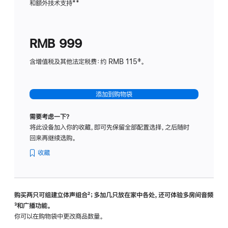
和额外技术支持
脚
**
计
注
划
(适
RMB 999
用
于
含增值税及其他法定税费：约 RMB 115‡。
HomeP
mini)
添加到购物袋
需要考虑一下？
将此设备加入你的收藏，即可先保留全部配置选择，之后随时
回来再继续选购。
收藏
购买两只可组建立体声组合
脚
²；多加几只放在家中各处，还可体验多‍房‍间音频
脚
³和广播功能。
注
注
你可以在购物袋中更改商品数量。