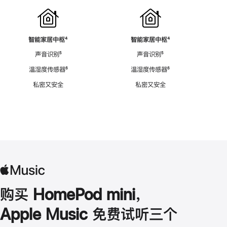
智能家居中枢
脚
⁴
智能家居中枢
脚
⁴
注
注
声音识别
脚
⁵
声音识别
脚
⁵
注
注
温湿度传感器
脚
⁶
温湿度传感器
脚
⁶
注
注
私密又安全
私密又安全
购买 HomePod mini，
Apple Music 免费试听三个