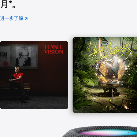
月
脚
⁺。
注
进一步了解
Apple
(在
Music
新
窗
口
中
打
开)