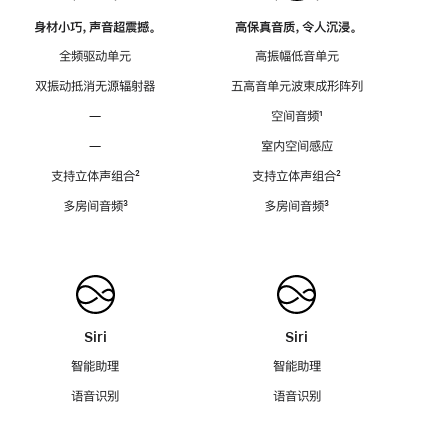
身材小巧，声音超震撼。
高保真音质，令人沉浸。
全频驱动单元
高振幅低音单元
双振动抵消无源辐射器
五高音单元波束成形阵列
—
空间音频
脚
¹
注
—
室内空间感应
支持立体声组合
脚
²
支持立体声组合
脚
²
注
注
多房间音频
脚
³
多房间音频
脚
³
注
注
Siri
Siri
智能助理
智能助理
语音识别
语音识别