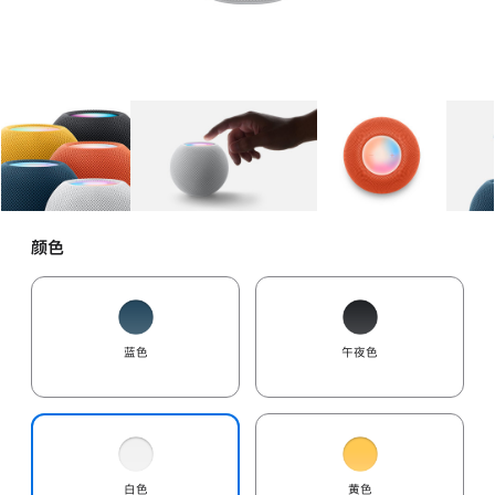
图库
图像
1
图库
图像
2
图库
图像
3
颜色
蓝色
午夜色
白色
黄色