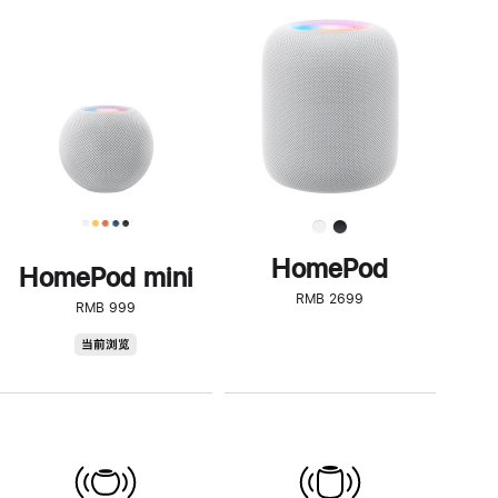
一
步
了
解
HomePod<
HomePod
HomePod mini
RMB 2699
RMB 999
HomePod
当前浏览
mini