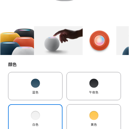
图库
图像
1
图库
图像
2
图库
图像
3
颜色
蓝色
午夜色
白色
黄色