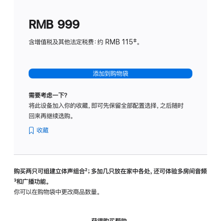
划
(适
RMB 999
用
于
含增值税及其他法定税费：约 RMB 115‡。
HomeP
mini)
添加到购物袋
需要考虑一下？
将此设备加入你的收藏，即可先保留全部配置选择，之后随时
回来再继续选购。
收藏
购买两只可组建立体声组合
脚
²；多加几只放在家中各处，还可体验多‍房‍间音频
脚
³和广播功能。
注
注
你可以在购物袋中更改商品数量。
获得购买帮助，