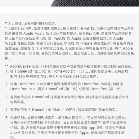
网
脚
‡ 为近似值。金额可能随时间变动。
注
页
⁺ 仅限新订阅用户。免费试用期结束后，每月收费为 RMB 12。优惠仅面向购买符合条件
页
的新设备的 Apple Music 新订阅用户限时提供。要兑换此优惠，需要将符合条件的音
频设备与运行最新版本 iOS 或 iPadOS 的 Apple 设备连接或配对。为 Apple
脚
Watch 兑换此优惠，需要与运行最新版本 iOS 的 iPhone 连接或配对。符合条件的设
备激活后，需要在 3 个月内领取此优惠。无论购买多少件符合条件的设备，每个 Apple
账户仅可享受一次优惠。会员方案将自动续订，直至取消订阅。须遵循限制条件和其他
条
款
。
(在
新
** AppleCare+ 服务计划可为使用过程中发生的意外损坏提供不限次数的保修服务。
窗
在 HomePod (第二代) 和 HomePod (第一代) 上，空间音频适用于支持此功
口
能的 app 中的兼容内容。并非所有内容都支持杜比全景声。
中
打
组建 HomePod 立体声组合需要使用两部同款 HomePod 扬声器，如两部
开)
HomePod mini、两部 HomePod (第二代) 或两部 HomePod (第一代)。
需要使用多部 HomePod 扬声器或兼容隔空播放功能并运行最新隔空播放软件
的扬声器。
需要使用支持 HomeKit 或 Matter 的配件。智能家居配件需单独购买。
声音识别功能可检测到烟雾和一氧化碳的警报声，并可在识别后向你发送通知。
当用户身处可能受到伤害的环境中，或在高风险或紧急情况下，均不应依赖声音
识别功能。声音识别功能需要使用升级更新后的家庭 app 架构，该架构于家庭
app 中单独提供。它要求所有连接家居配件的 Apple 设备均使用最新版本软
件。