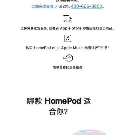
立即在线交流
(在
或致电
400-666-8800
。
新
窗
口
选择免费送货服务，或者到 Apple Store 零售店提取现货商品。
中
打
开)
购买 HomePod mini，Apple Music 免费试听三个月
脚
⁺
注
简单免费的退货服务
哪款 HomePod 适
合你？
进
一
步