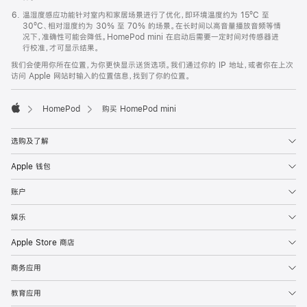
温湿度感应功能针对室内和家居场景进行了优化，即环境温度约为 15ºC 至
30ºC、相对湿度约为 30% 至 70% 的场景。在长时间以高音量播放音频等情
况下，准确性可能会降低。HomePod mini 在启动后需要一定时间对传感器进
行校准，才可显示结果。
我们会使用你所在位置，为你更快显示送货选项。我们通过你的 IP 地址，或者你在上次
访问 Apple 网站时输入的位置信息，找到了你的位置。
HomePod
购买 HomePod mini
Apple
选购及了解
Apple 钱包
账户
娱乐
Apple Store 商店
商务应用
教育应用