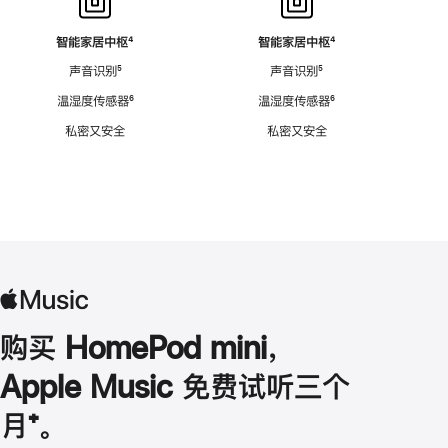
智能家居中枢
脚
⁴
智能家居中枢
脚
⁴
注
注
声音识别
脚
⁵
声音识别
脚
⁵
注
注
温湿度传感器
脚
⁶
温湿度传感器
脚
⁶
注
注
私密又安全
私密又安全
购买 HomePod mini，
Apple Music 免费试听三个
月
脚
⁺。