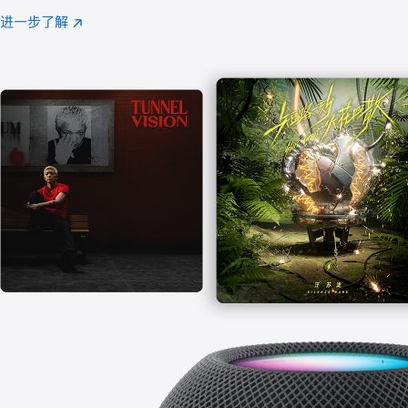
注
进一步了解
Apple
(在
Music
新
窗
口
中
打
开)