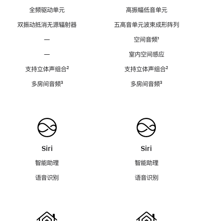
全频驱动单元
高振幅低音单元
双振动抵消无源辐射器
五高音单元波束成形阵列
—
空间音频
脚
¹
注
—
室内空间感应
支持立体声组合
脚
²
支持立体声组合
脚
²
注
注
多房间音频
脚
³
多房间音频
脚
³
注
注
Siri
Siri
智能助理
智能助理
语音识别
语音识别