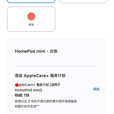
橙色
HomePod mini - 白色
添加 AppleCare+ 服务计划
AppleCare+ 服务计划 (适用于
AppleC
添加
HomePod mini)
服
RMB 119
务
获得长达 2 年的不限次数的意外损坏保修服务
和额外技术支持
脚
**
计
注