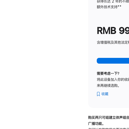
获得长达 2 年的不
额外技术支持
脚
**
注
RMB 9
含增值税及其他法定税费
需要考虑一下？
将此设备加入你的收
来再继续选购。
收藏
购买两只可组建立体声组
广播功能。