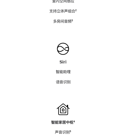
室内空间感应
支持立体声组合
脚
²
注
多房间音频
脚
³
注
Siri
智能助理
语音识别
智能家居中枢
脚
⁴
注
声音识别
脚
⁵