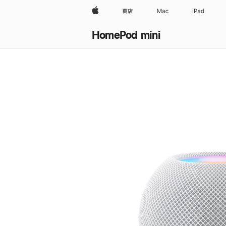
Apple
商店
Mac
iPad
HomePod mini
购
买
HomePod mini