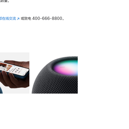
数量。
即在线交流
(在
或致电
400-666-8800。
新
窗
口
中
打
开)
库
图像
4
图库
图像
5