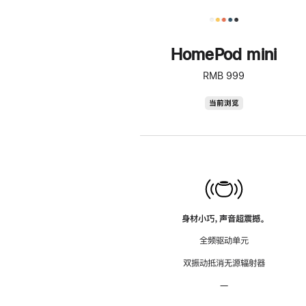
HomePod mini
RMB 999
HomePod
当前浏览
mini
身材小巧，声音超震撼。
全频驱动单元
双振动抵消无源辐射器
—