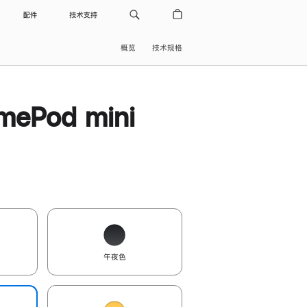
配件
技术支持
概览
技术规格
ePod mini
午夜色