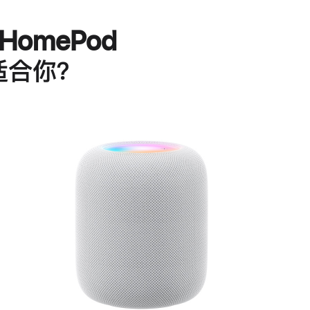
HomePod
适合你？
进
一
步
了
解
HomePod<