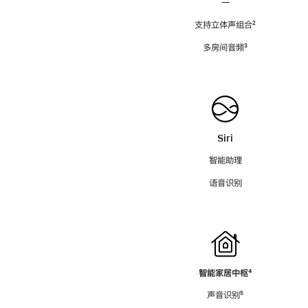
—
支持立体声组合
脚
²
注
多房间音频
脚
³
注
Siri
智能助理
语音识别
智能家居中枢
脚
⁴
注
声音识别
脚
⁵