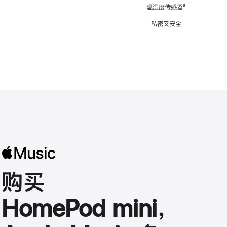
注
温湿度传感器
脚
⁶
注
私密又安全
购买
HomePod mini，