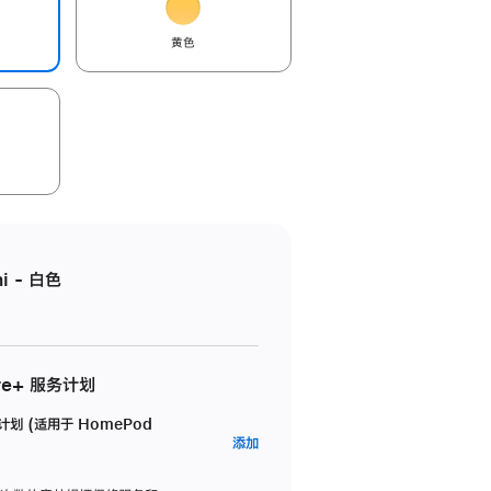
黄色
i - 白色
re+ 服务计划
务计划 (适用于 HomePod
AppleCare+
添加
服