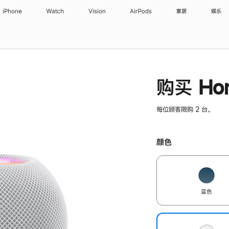
iPhone
Watch
Vision
AirPods
家居
娱乐
购买 Hom
每位顾客限购 2 台。
颜色
蓝色