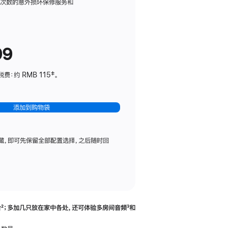
务
限次数的意外损坏保修服务和
计
划
(适
99
用
于
：约 RMB 115‡。
HomePod
mini)
添加到购物袋
藏，即可先保留全部配置选择，之后随时回
合
脚
²；多加几只放在家中各处，还可体验多‍房‍间音频
脚
³和
注
注