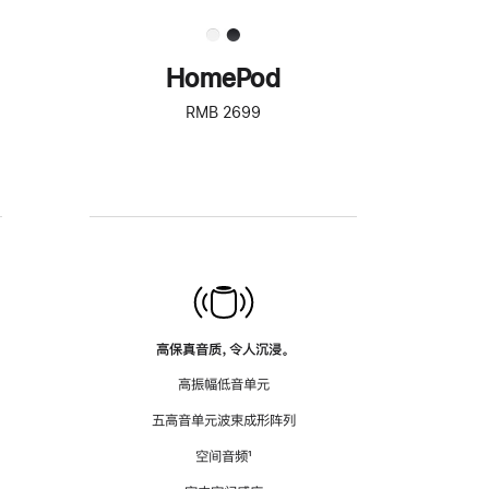
HomePod
RMB 2699
高保真音质，令人沉浸。
高振幅低音单元
五高音单元波束成形阵列
空间音频
脚
¹
注