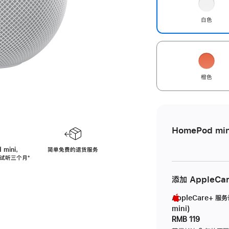
白色
橙色
HomePod min
 mini，
简单免费的退货服务
免费试听三个月
脚
⁺
注
添加 AppleCa
AppleCare+ 服
mini)
RMB 119