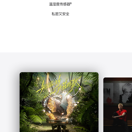
注
温湿度传感器
脚
⁶
注
私密又安全