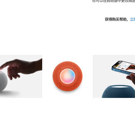
你可以在购物袋中更改商品
获得购买帮助，
立
图库
图像
2
图库
图像
3
图