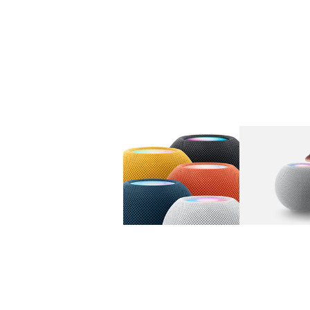
图库
图像
1