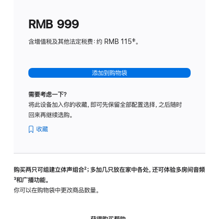
划
(适
RMB 999
用
于
含增值税及其他法定税费：约 RMB 115‡。
HomeP
mini)
添加到购物袋
需要考虑一下？
将此设备加入你的收藏，即可先保留全部配置选择，之后随时
回来再继续选购。
收藏
购买两只可组建立体声组合
脚
²；多加几只放在家中各处，还可体验多‍房‍间音频
脚
³和广播功能。
注
注
你可以在购物袋中更改商品数量。
获得购买帮助，