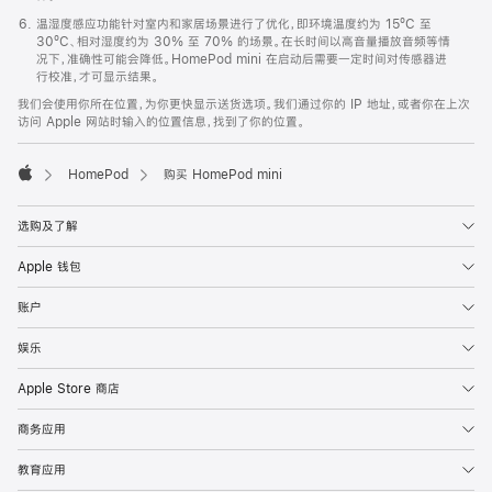
温湿度感应功能针对室内和家居场景进行了优化，即环境温度约为 15ºC 至
30ºC、相对湿度约为 30% 至 70% 的场景。在长时间以高音量播放音频等情
况下，准确性可能会降低。HomePod mini 在启动后需要一定时间对传感器进
行校准，才可显示结果。
我们会使用你所在位置，为你更快显示送货选项。我们通过你的 IP 地址，或者你在上次
访问 Apple 网站时输入的位置信息，找到了你的位置。
HomePod
购买 HomePod mini
Apple
选购及了解
Apple 钱包
账户
娱乐
Apple Store 商店
商务应用
教育应用