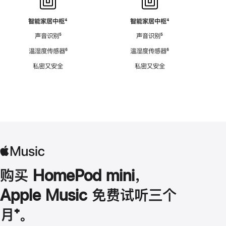
智能家居中枢
脚
⁴
智能家居中枢
脚
⁴
注
注
声音识别
脚
⁵
声音识别
脚
⁵
注
注
温湿度传感器
脚
⁶
温湿度传感器
脚
⁶
注
注
私密又安全
私密又安全
购买 HomePod mini，
Apple Music 免费试听三个
月
脚
⁺。