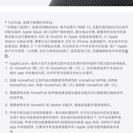
网
脚
‡ 为近似值。金额可能随时间变动。
注
页
⁺ 仅限新订阅用户。免费试用期结束后，每月收费为 RMB 12。优惠仅面向购买符合条件
页
的新设备的 Apple Music 新订阅用户限时提供。要兑换此优惠，需要将符合条件的音
频设备与运行最新版本 iOS 或 iPadOS 的 Apple 设备连接或配对。为 Apple
脚
Watch 兑换此优惠，需要与运行最新版本 iOS 的 iPhone 连接或配对。符合条件的设
备激活后，需要在 3 个月内领取此优惠。无论购买多少件符合条件的设备，每个 Apple
账户仅可享受一次优惠。会员方案将自动续订，直至取消订阅。须遵循限制条件和其他
条
款
。
(在
新
** AppleCare+ 服务计划可为使用过程中发生的意外损坏提供不限次数的保修服务。
窗
在 HomePod (第二代) 和 HomePod (第一代) 上，空间音频适用于支持此功
口
能的 app 中的兼容内容。并非所有内容都支持杜比全景声。
中
打
组建 HomePod 立体声组合需要使用两部同款 HomePod 扬声器，如两部
开)
HomePod mini、两部 HomePod (第二代) 或两部 HomePod (第一代)。
需要使用多部 HomePod 扬声器或兼容隔空播放功能并运行最新隔空播放软件
的扬声器。
需要使用支持 HomeKit 或 Matter 的配件。智能家居配件需单独购买。
声音识别功能可检测到烟雾和一氧化碳的警报声，并可在识别后向你发送通知。
当用户身处可能受到伤害的环境中，或在高风险或紧急情况下，均不应依赖声音
识别功能。声音识别功能需要使用升级更新后的家庭 app 架构，该架构于家庭
app 中单独提供。它要求所有连接家居配件的 Apple 设备均使用最新版本软
件。