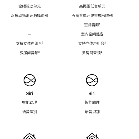
全频驱动单元
高振幅低音单元
双振动抵消无源辐射器
五高音单元波束成形阵列
—
空间音频
脚
¹
注
—
室内空间感应
支持立体声组合
脚
²
支持立体声组合
脚
²
注
注
多房间音频
脚
³
多房间音频
脚
³
注
注
Siri
Siri
智能助理
智能助理
语音识别
语音识别