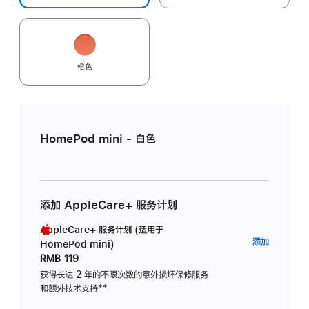
橙色
HomePod mini - 白色
添加 AppleCare+ 服务计划
AppleCare+ 服务计划 (适用于
AppleC
添加
HomePod mini)
服
RMB 119
务
获得长达 2 年的不限次数的意外损坏保修服务
和额外技术支持
脚
**
计
注