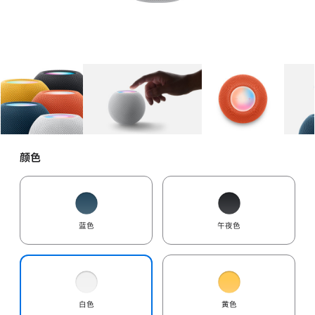
图库
图像
1
图库
图像
2
图库
图像
3
颜色
蓝色
午夜色
白色
黄色