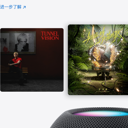
注
进一步了解
Apple
(在
Music
新
窗
口
中
打
开)