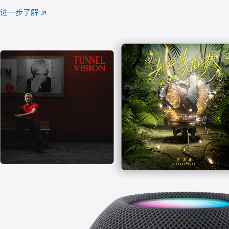
注
进一步了解
Apple
(在
Music
新
窗
口
中
打
开)