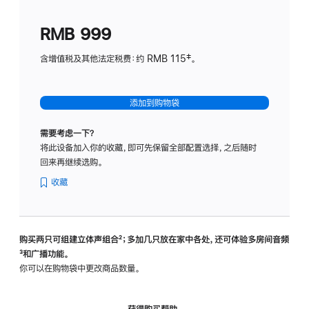
划
(适
RMB 999
用
于
含增值税及其他法定税费：约 RMB 115‡。
HomeP
mini)
添加到购物袋
需要考虑一下？
将此设备加入你的收藏，即可先保留全部配置选择，之后随时
回来再继续选购。
收藏
购买两只可组建立体声组合
脚
²；多加几只放在家中各处，还可体验多‍房‍间音频
脚
³和广播功能。
注
注
你可以在购物袋中更改商品数量。
获得购买帮助，