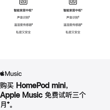
智能家居中枢
脚
⁴
智能家居中枢
脚
⁴
注
注
声音识别
脚
⁵
声音识别
脚
⁵
注
注
温湿度传感器
脚
⁶
温湿度传感器
脚
⁶
注
注
私密又安全
私密又安全
购买 HomePod mini，
Apple Music 免费试听三个
月
脚
⁺。