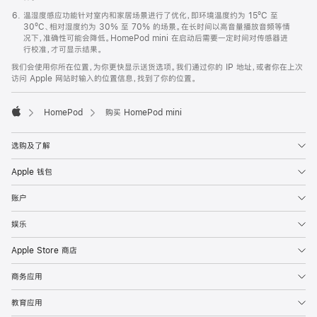
温湿度感应功能针对室内和家居场景进行了优化，即环境温度约为 15ºC 至
30ºC、相对湿度约为 30% 至 70% 的场景。在长时间以高音量播放音频等情
况下，准确性可能会降低。HomePod mini 在启动后需要一定时间对传感器进
行校准，才可显示结果。
我们会使用你所在位置，为你更快显示送货选项。我们通过你的 IP 地址，或者你在上次
访问 Apple 网站时输入的位置信息，找到了你的位置。
HomePod
购买 HomePod mini
Apple
选购及了解
Apple 钱包
账户
娱乐
Apple Store 商店
商务应用
教育应用