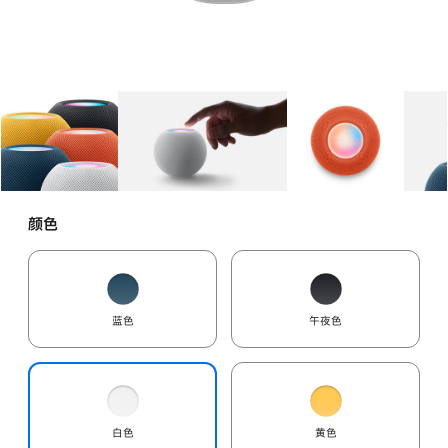
图库
图像
1
图库
图像
2
图库
图像
3
颜色
蓝色
午夜色
白色
黄色