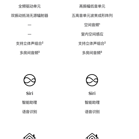
全频驱动单元
高振幅低音单元
双振动抵消无源辐射器
五高音单元波束成形阵列
—
空间音频
脚
¹
注
—
室内空间感应
支持立体声组合
脚
²
支持立体声组合
脚
²
注
注
多房间音频
脚
³
多房间音频
脚
³
注
注
Siri
Siri
智能助理
智能助理
语音识别
语音识别