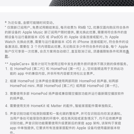
网
脚
‡ 为近似值。金额可能随时间变动。
注
页
⁺ 仅限新订阅用户。免费试用期结束后，每月收费为 RMB 12。优惠仅面向购买符合条件
页
的新设备的 Apple Music 新订阅用户限时提供。要兑换此优惠，需要将符合条件的音
频设备与运行最新版本 iOS 或 iPadOS 的 Apple 设备连接或配对。为 Apple
脚
Watch 兑换此优惠，需要与运行最新版本 iOS 的 iPhone 连接或配对。符合条件的设
备激活后，需要在 3 个月内领取此优惠。无论购买多少件符合条件的设备，每个 Apple
账户仅可享受一次优惠。会员方案将自动续订，直至取消订阅。须遵循限制条件和其他
条
款
。
(在
新
** AppleCare+ 服务计划可为使用过程中发生的意外损坏提供不限次数的保修服务。
窗
在 HomePod (第二代) 和 HomePod (第一代) 上，空间音频适用于支持此功
口
能的 app 中的兼容内容。并非所有内容都支持杜比全景声。
中
打
组建 HomePod 立体声组合需要使用两部同款 HomePod 扬声器，如两部
开)
HomePod mini、两部 HomePod (第二代) 或两部 HomePod (第一代)。
需要使用多部 HomePod 扬声器或兼容隔空播放功能并运行最新隔空播放软件
的扬声器。
需要使用支持 HomeKit 或 Matter 的配件。智能家居配件需单独购买。
声音识别功能可检测到烟雾和一氧化碳的警报声，并可在识别后向你发送通知。
当用户身处可能受到伤害的环境中，或在高风险或紧急情况下，均不应依赖声音
识别功能。声音识别功能需要使用升级更新后的家庭 app 架构，该架构于家庭
app 中单独提供。它要求所有连接家居配件的 Apple 设备均使用最新版本软
件。