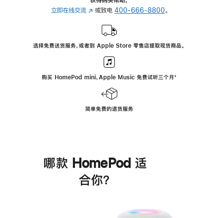
立即在线交流
(在
或致电
400-666-8800
。
新
窗
口
选择免费送货服务，或者到 Apple Store 零售店提取现货商品。
中
打
开)
购买 HomePod mini，Apple Music 免费试听三个月
脚
⁺
注
简单免费的退货服务
哪款 HomePod 适
合你？
进
一
步