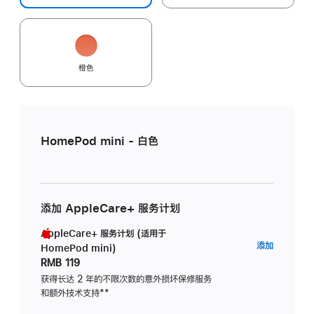
橙色
HomePod mini - 白色
添加 AppleCare+ 服务计划
AppleCare+ 服务计划 (适用于
AppleC
添加
HomePod mini)
服
RMB 119
务
获得长达 2 年的不限次数的意外损坏保修服务
和额外技术支持
脚
**
计
注