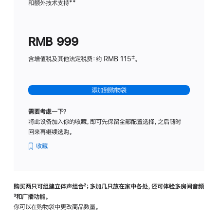
和额外技术支持
脚
**
计
注
划
(适
RMB 999
用
于
含增值税及其他法定税费：约 RMB 115‡。
HomeP
mini)
添加到购物袋
需要考虑一下？
将此设备加入你的收藏，即可先保留全部配置选择，之后随时
回来再继续选购。
收藏
购买两只可组建立体声组合
脚
²；多加几只放在家中各处，还可体验多‍房‍间音频
脚
³和广播功能。
注
注
你可以在购物袋中更改商品数量。