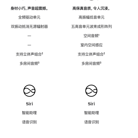
身材小巧，声音超震撼。
高保真音质，令人沉浸。
全频驱动单元
高振幅低音单元
双振动抵消无源辐射器
五高音单元波束成形阵列
—
空间音频
脚
¹
注
—
室内空间感应
支持立体声组合
脚
²
支持立体声组合
脚
²
注
注
多房间音频
脚
³
多房间音频
脚
³
注
注
Siri
Siri
智能助理
智能助理
语音识别
语音识别