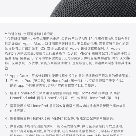
网
脚
‡ 为近似值。金额可能随时间变动。
注
页
⁺ 仅限新订阅用户。免费试用期结束后，每月收费为 RMB 12。优惠仅面向购买符合条件
页
的新设备的 Apple Music 新订阅用户限时提供。要兑换此优惠，需要将符合条件的音
频设备与运行最新版本 iOS 或 iPadOS 的 Apple 设备连接或配对。为 Apple
脚
Watch 兑换此优惠，需要与运行最新版本 iOS 的 iPhone 连接或配对。符合条件的设
备激活后，需要在 3 个月内领取此优惠。无论购买多少件符合条件的设备，每个 Apple
账户仅可享受一次优惠。会员方案将自动续订，直至取消订阅。须遵循限制条件和其他
条
款
。
(在
新
** AppleCare+ 服务计划可为使用过程中发生的意外损坏提供不限次数的保修服务。
窗
在 HomePod (第二代) 和 HomePod (第一代) 上，空间音频适用于支持此功
口
能的 app 中的兼容内容。并非所有内容都支持杜比全景声。
中
打
组建 HomePod 立体声组合需要使用两部同款 HomePod 扬声器，如两部
开)
HomePod mini、两部 HomePod (第二代) 或两部 HomePod (第一代)。
需要使用多部 HomePod 扬声器或兼容隔空播放功能并运行最新隔空播放软件
的扬声器。
需要使用支持 HomeKit 或 Matter 的配件。智能家居配件需单独购买。
声音识别功能可检测到烟雾和一氧化碳的警报声，并可在识别后向你发送通知。
当用户身处可能受到伤害的环境中，或在高风险或紧急情况下，均不应依赖声音
识别功能。声音识别功能需要使用升级更新后的家庭 app 架构，该架构于家庭