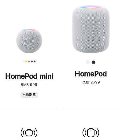
一
步
了
解
HomePod<
HomePod
HomePod mini
RMB 2699
RMB 999
HomePod
当前浏览
mini