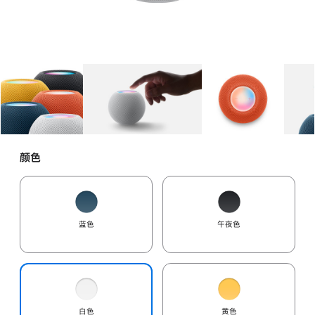
图库
图像
1
图库
图像
2
图库
图像
3
颜色
蓝色
午夜色
白色
黄色