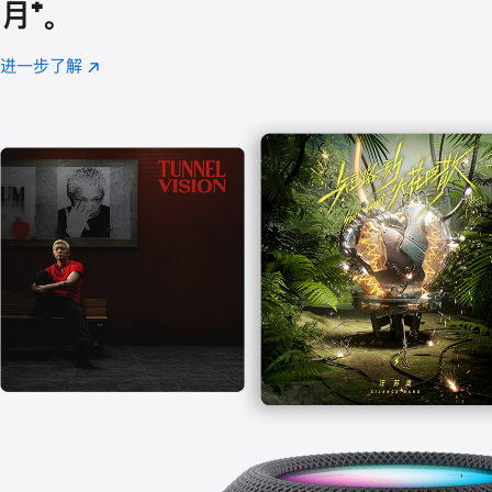
月
脚
⁺。
注
进一步了解
Apple
(在
Music
新
窗
口
中
打
开)