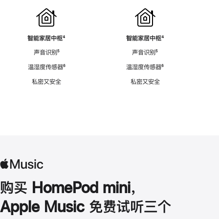
智能家居中枢
脚
⁴
智能家居中枢
脚
⁴
注
注
声音识别
脚
⁵
声音识别
脚
⁵
注
注
温湿度传感器
脚
⁶
温湿度传感器
脚
⁶
注
注
私密又安全
私密又安全
购买 HomePod mini，
Apple Music 免费试听三个