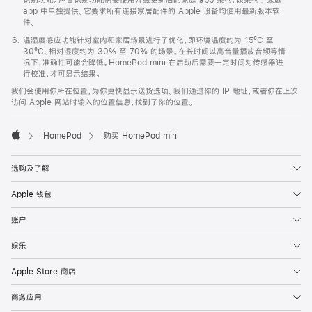
app 中单独提供。它要求所有连接家居配件的 Apple 设备均使用最新版本软
件。
温湿度感应功能针对室内和家居场景进行了优化，即环境温度约为 15ºC 至
30ºC、相对湿度约为 30% 至 70% 的场景。在长时间以高音量播放音频等情
况下，准确性可能会降低。HomePod mini 在启动后需要一定时间对传感器进
行校准，才可显示结果。
我们会使用你所在位置，为你更快显示送货选项。我们通过你的 IP 地址，或者你在上次
访问 Apple 网站时输入的位置信息，找到了你的位置。
HomePod
购买 HomePod mini
Apple
选购及了解
Apple 钱包
账户
娱乐
Apple Store 商店
商务应用