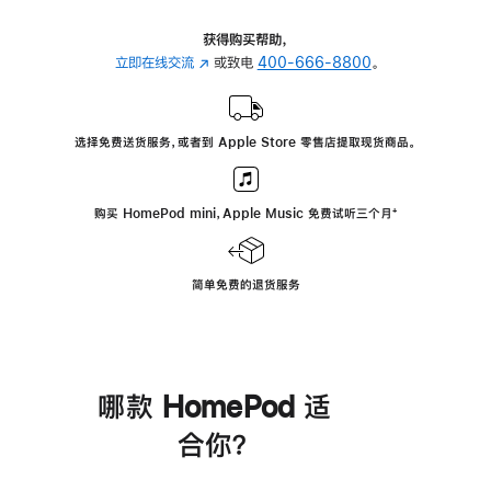
获得购买帮助，
立即在线交流
(在
或致电
400-666-8800
。
新
窗
口
选择免费送货服务，或者到 Apple Store 零售店提取现货商品。
中
打
开)
购买 HomePod mini，Apple Music 免费试听三个月
脚
⁺
注
简单免费的退货服务
哪款 HomePod 适
合你？
进