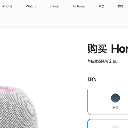
iPhone
Watch
Vision
AirPods
家居
娱乐
购买 Hom
每位顾客限购 2 台。
颜色
蓝色