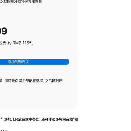
务
限次数的意外损坏保修服务和
计
划
(适
99
用
于
：约 RMB 115‡。
HomePod
mini)
添加到购物袋
藏，即可先保留全部配置选择，之后随时回
合
脚
²；多加几只放在家中各处，还可体验多‍房‍间音频
脚
³和
注
注