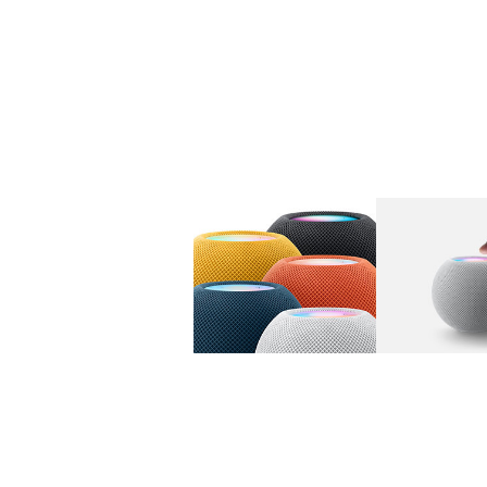
图库
图像
1