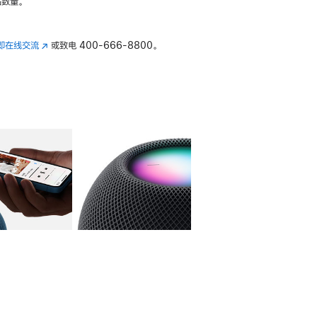
数量。
即在线交流
(在
或致电
400-666-8800。
新
窗
口
中
打
开)
库
图像
4
图库
图像
5