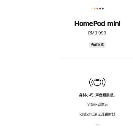
HomePod mini
RMB 999
HomePod
当前浏览
mini
身材小巧，声音超震撼。
全频驱动单元
双振动抵消无源辐射器
—