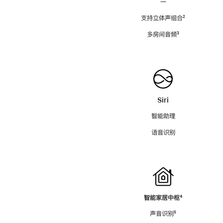
—
支持立体声组合
脚
²
注
多房间音频
脚
³
注
Siri
智能助理
语音识别
智能家居中枢
脚
⁴
注
声音识别
脚
⁵