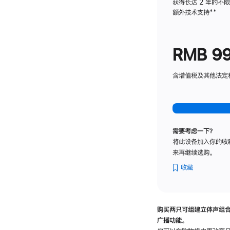
获得长达 2 年的不
额外技术支持
脚
**
注
RMB 9
含增值税及其他法定税费
需要考虑一下？
将此设备加入你的收
来再继续选购。
收藏
购买两只可组建立体声组
广播功能。