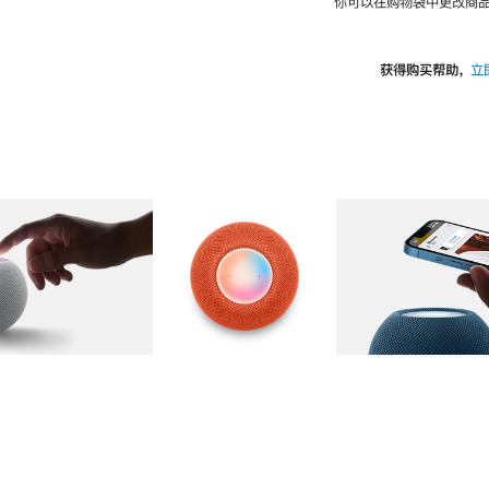
你可以在购物袋中更改商品
获得购买帮助，
立
图库
图像
2
图库
图像
3
图