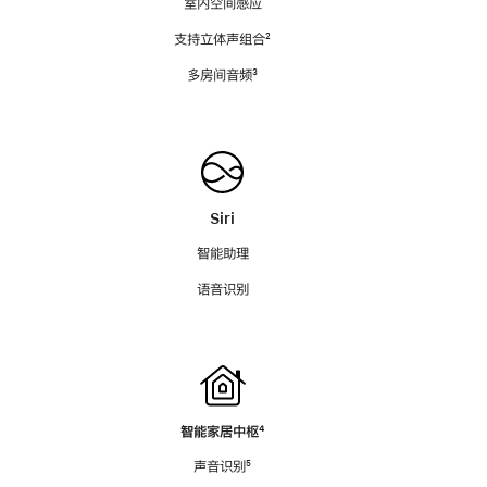
室内空间感应
支持立体声组合
脚
²
注
多房间音频
脚
³
注
Siri
智能助理
语音识别
智能家居中枢
脚
⁴
注
声音识别
脚
⁵