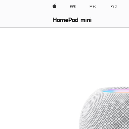
Apple
商店
Mac
iPad
HomePod mini
购
买
HomePod mini