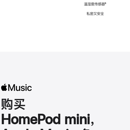
注
温湿度传感器
脚
⁶
注
私密又安全
购买
HomePod mini，