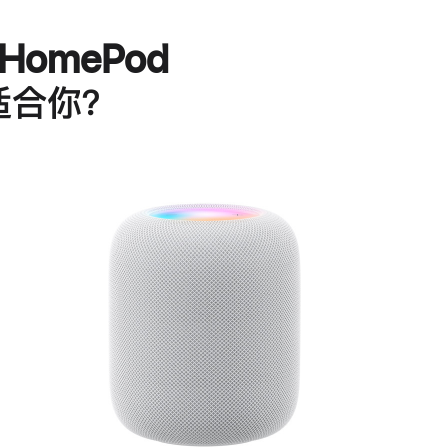
HomePod
适合你？
进
一
步
了
解
HomePod<