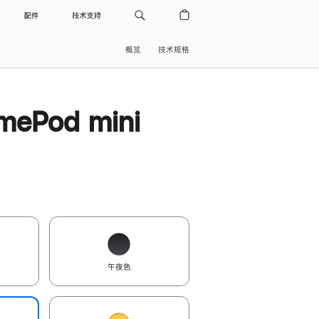
配件
技术支持
概览
技术规格
ePod mini
午夜色