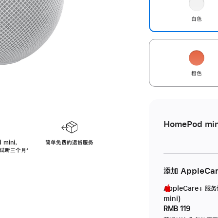
白色
橙色
HomePod min
 mini，
简单免费的退货服务
免费试听三个月
脚
⁺
注
添加 AppleCa
AppleCare+ 服
mini)
RMB 119