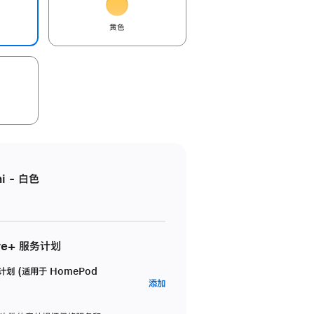
黄色
i - 白色
re+ 服务计划
务计划 (适用于 HomePod
AppleCare+
添加
服