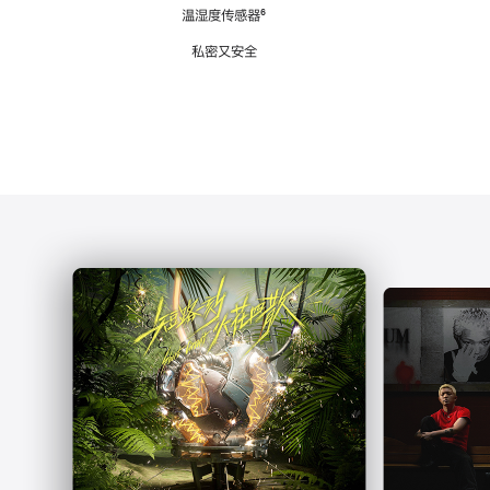
注
温湿度传感器
脚
⁶
注
私密又安全