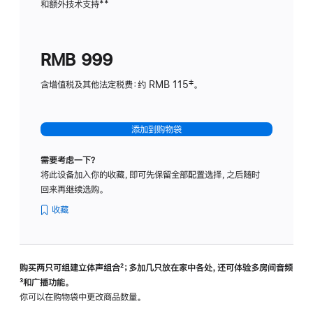
和额外技术支持
脚
**
计
注
划
(适
RMB 999
用
于
含增值税及其他法定税费：约 RMB 115‡。
HomeP
mini)
添加到购物袋
需要考虑一下？
将此设备加入你的收藏，即可先保留全部配置选择，之后随时
回来再继续选购。
收藏
购买两只可组建立体声组合
脚
²；多加几只放在家中各处，还可体验多‍房‍间音频
脚
³和广播功能。
注
注
你可以在购物袋中更改商品数量。