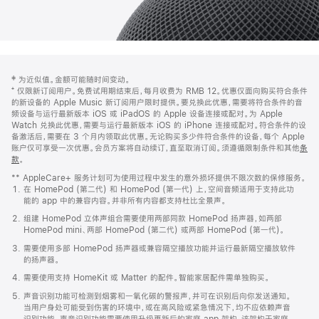
网
脚
‡ 为近似值。金额可能随时间变动。
注
页
⁺ 仅限新订阅用户。免费试用期结束后，每月收费为 RMB 12。优惠仅面向购买符合条件
页
的新设备的 Apple Music 新订阅用户限时提供。要兑换此优惠，需要将符合条件的音
频设备与运行最新版本 iOS 或 iPadOS 的 Apple 设备连接或配对。为 Apple
脚
Watch 兑换此优惠，需要与运行最新版本 iOS 的 iPhone 连接或配对。符合条件的设
备激活后，需要在 3 个月内领取此优惠。无论购买多少件符合条件的设备，每个 Apple
账户仅可享受一次优惠。会员方案将自动续订，直至取消订阅。须遵循限制条件和其他
条
款
。
(在
新
** AppleCare+ 服务计划可为使用过程中发生的意外损坏提供不限次数的保修服务。
窗
在 HomePod (第二代) 和 HomePod (第一代) 上，空间音频适用于支持此功
口
能的 app 中的兼容内容。并非所有内容都支持杜比全景声。
中
打
组建 HomePod 立体声组合需要使用两部同款 HomePod 扬声器，如两部
开)
HomePod mini、两部 HomePod (第二代) 或两部 HomePod (第一代)。
需要使用多部 HomePod 扬声器或兼容隔空播放功能并运行最新隔空播放软件
的扬声器。
需要使用支持 HomeKit 或 Matter 的配件。智能家居配件需单独购买。
声音识别功能可检测到烟雾和一氧化碳的警报声，并可在识别后向你发送通知。
当用户身处可能受到伤害的环境中，或在高风险或紧急情况下，均不应依赖声音
识别功能。声音识别功能需要使用升级更新后的家庭 app 架构，该架构于家庭