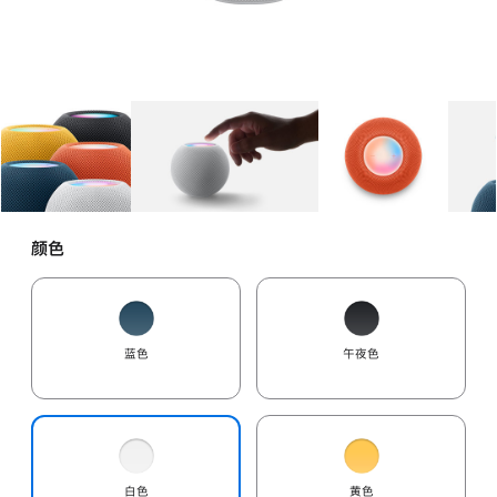
图库
图像
1
图库
图像
2
图库
图像
3
颜色
蓝色
午夜色
白色
黄色