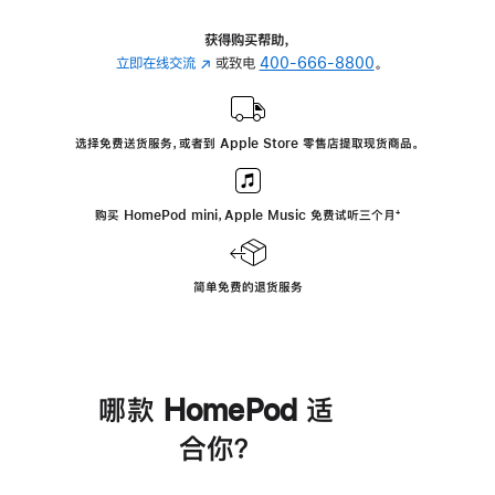
获得购买帮助，
立即在线交流
(在
或致电
400-666-8800
。
新
窗
口
选择免费送货服务，或者到 Apple Store 零售店提取现货商品。
中
打
开)
购买 HomePod mini，Apple Music 免费试听三个月
脚
⁺
注
简单免费的退货服务
哪款 HomePod 适
合你？
进