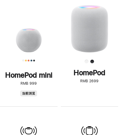
一
步
了
解
HomePod<
HomePod
HomePod mini
RMB 2699
RMB 999
HomePod
当前浏览
mini