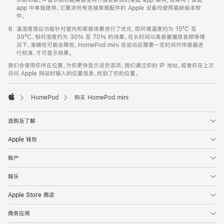
app 中单独提供。它要求所有连接家居配件的 Apple 设备均使用最新版本软
件。
温湿度感应功能针对室内和家居场景进行了优化，即环境温度约为 15ºC 至
30ºC、相对湿度约为 30% 至 70% 的场景。在长时间以高音量播放音频等情
况下，准确性可能会降低。HomePod mini 在启动后需要一定时间对传感器进
行校准，才可显示结果。
我们会使用你所在位置，为你更快显示送货选项。我们通过你的 IP 地址，或者你在上次
访问 Apple 网站时输入的位置信息，找到了你的位置。
HomePod
购买 HomePod mini
Apple
选购及了解
Apple 钱包
账户
娱乐
Apple Store 商店
商务应用