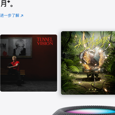
月
脚
⁺。
注
进一步了解
Apple
(在
Music
新
窗
口
中
打
开)