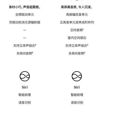
身材小巧，声音超震撼。
高保真音质，令人沉浸。
全频驱动单元
高振幅低音单元
双振动抵消无源辐射器
五高音单元波束成形阵列
—
空间音频
脚
¹
注
—
室内空间感应
支持立体声组合
脚
²
支持立体声组合
脚
²
注
注
多房间音频
脚
³
多房间音频
脚
³
注
注
Siri
Siri
智能助理
智能助理
语音识别
语音识别