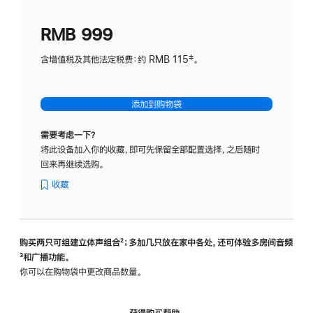
划
(适
RMB 999
用
于
含增值税及其他法定税费：约 RMB 115‡。
HomeP
mini)
添加到购物袋
需要考虑一下？
将此设备加入你的收藏，即可先保留全部配置选择，之后随时
回来再继续选购。
收藏
购买两只可组建立体声组合
脚
²；多加几只放在家中各处，还可体验多‍房‍间音频
脚
³和广播功能。
注
注
你可以在购物袋中更改商品数量。
获得购买帮助，