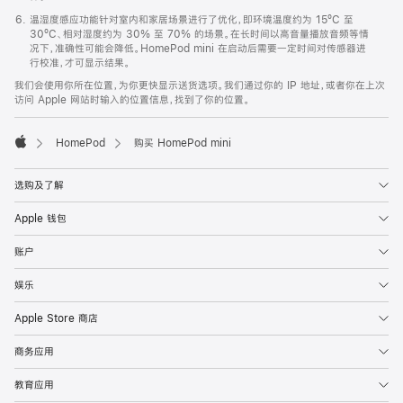
温湿度感应功能针对室内和家居场景进行了优化，即环境温度约为 15ºC 至
30ºC、相对湿度约为 30% 至 70% 的场景。在长时间以高音量播放音频等情
况下，准确性可能会降低。HomePod mini 在启动后需要一定时间对传感器进
行校准，才可显示结果。
我们会使用你所在位置，为你更快显示送货选项。我们通过你的 IP 地址，或者你在上次
访问 Apple 网站时输入的位置信息，找到了你的位置。
HomePod
购买 HomePod mini
Apple
选购及了解
Apple 钱包
账户
娱乐
Apple Store 商店
商务应用
教育应用