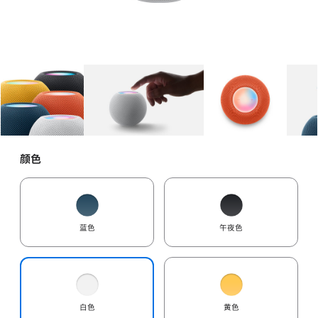
图库
图像
1
图库
图像
2
图库
图像
3
颜色
蓝色
午夜色
白色
黄色