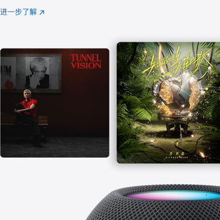
注
进一步了解
Apple
(在
Music
新
窗
口
中
打
开)