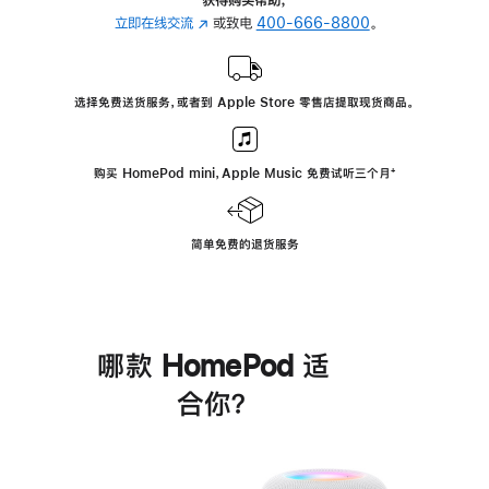
立即在线交流
(在
或致电
400-666-8800
。
新
窗
口
选择免费送货服务，或者到 Apple Store 零售店提取现货商品。
中
打
开)
购买 HomePod mini，Apple Music 免费试听三个月
脚
⁺
注
简单免费的退货服务
哪款 HomePod 适
合你？
进
一
步