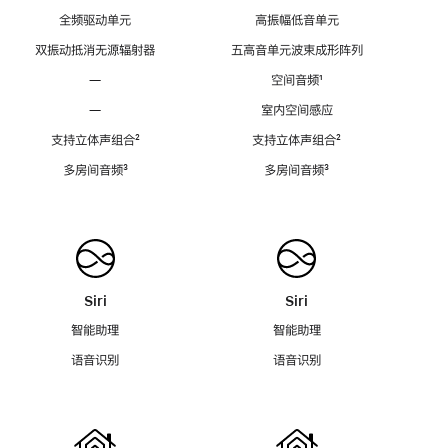
全频驱动单元
高振幅低音单元
双振动抵消无源辐射器
五高音单元波束成形阵列
—
空间音频
脚
¹
注
—
室内空间感应
支持立体声组合
脚
²
支持立体声组合
脚
²
注
注
多房间音频
脚
³
多房间音频
脚
³
注
注
Siri
Siri
智能助理
智能助理
语音识别
语音识别