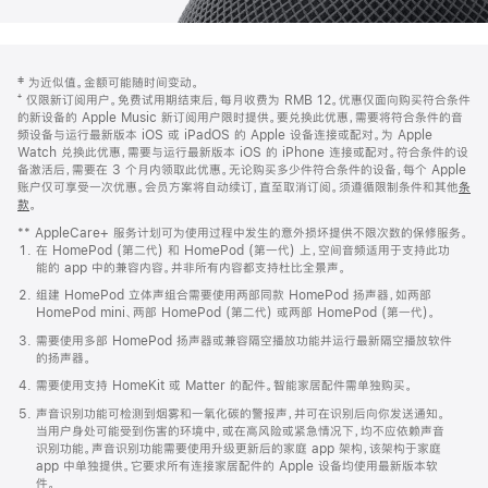
网
脚
‡ 为近似值。金额可能随时间变动。
注
页
⁺ 仅限新订阅用户。免费试用期结束后，每月收费为 RMB 12。优惠仅面向购买符合条件
页
的新设备的 Apple Music 新订阅用户限时提供。要兑换此优惠，需要将符合条件的音
频设备与运行最新版本 iOS 或 iPadOS 的 Apple 设备连接或配对。为 Apple
脚
Watch 兑换此优惠，需要与运行最新版本 iOS 的 iPhone 连接或配对。符合条件的设
备激活后，需要在 3 个月内领取此优惠。无论购买多少件符合条件的设备，每个 Apple
账户仅可享受一次优惠。会员方案将自动续订，直至取消订阅。须遵循限制条件和其他
条
款
。
(在
新
** AppleCare+ 服务计划可为使用过程中发生的意外损坏提供不限次数的保修服务。
窗
在 HomePod (第二代) 和 HomePod (第一代) 上，空间音频适用于支持此功
口
能的 app 中的兼容内容。并非所有内容都支持杜比全景声。
中
打
组建 HomePod 立体声组合需要使用两部同款 HomePod 扬声器，如两部
开)
HomePod mini、两部 HomePod (第二代) 或两部 HomePod (第一代)。
需要使用多部 HomePod 扬声器或兼容隔空播放功能并运行最新隔空播放软件
的扬声器。
需要使用支持 HomeKit 或 Matter 的配件。智能家居配件需单独购买。
声音识别功能可检测到烟雾和一氧化碳的警报声，并可在识别后向你发送通知。
当用户身处可能受到伤害的环境中，或在高风险或紧急情况下，均不应依赖声音
识别功能。声音识别功能需要使用升级更新后的家庭 app 架构，该架构于家庭
app 中单独提供。它要求所有连接家居配件的 Apple 设备均使用最新版本软
件。