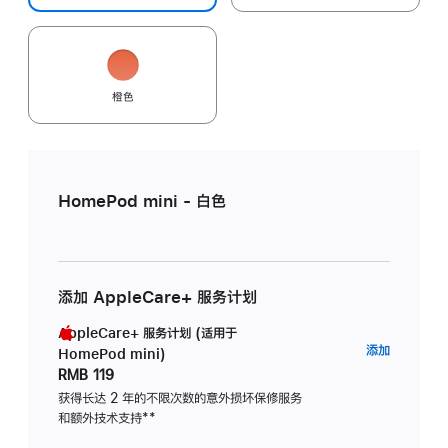
橙色
HomePod mini - 白色
添加 AppleCare+ 服务计划
AppleCare+ 服务计划 (适用于
AppleC
添加
HomePod mini)
服
RMB 119
务
获得长达 2 年的不限次数的意外损坏保修服务
和额外技术支持
脚
**
计
注