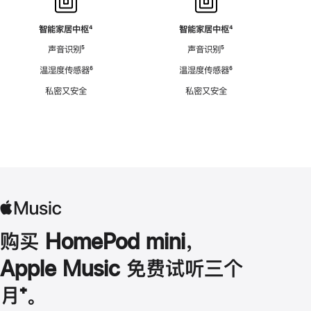
智能家居中枢
脚
⁴
智能家居中枢
脚
⁴
注
注
声音识别
脚
⁵
声音识别
脚
⁵
注
注
温湿度传感器
脚
⁶
温湿度传感器
脚
⁶
注
注
私密又安全
私密又安全
购买 HomePod mini，
Apple Music 免费试听三个
月
脚
⁺。