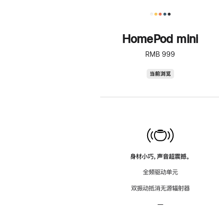
HomePod mini
RMB 999
HomePod
当前浏览
mini
身材小巧，声音超震撼。
全频驱动单元
双振动抵消无源辐射器
—