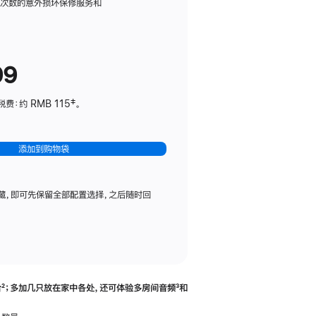
务
限次数的意外损坏保修服务和
计
划
(适
99
用
于
：约 RMB 115‡。
HomePod
mini)
添加到购物袋
藏，即可先保留全部配置选择，之后随时回
合
脚
²；多加几只放在家中各处，还可体验多‍房‍间音频
脚
³和
注
注