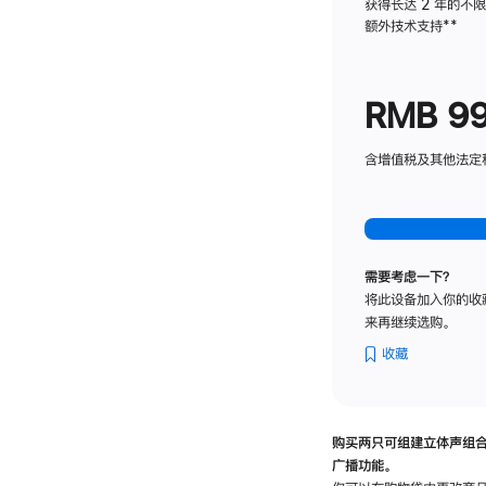
获得长达 2 年的不
额外技术支持
脚
**
注
RMB 9
含增值税及其他法定税费
需要考虑一下？
将此设备加入你的收
来再继续选购。
收藏
购买两只可组建立体声组
广播功能。