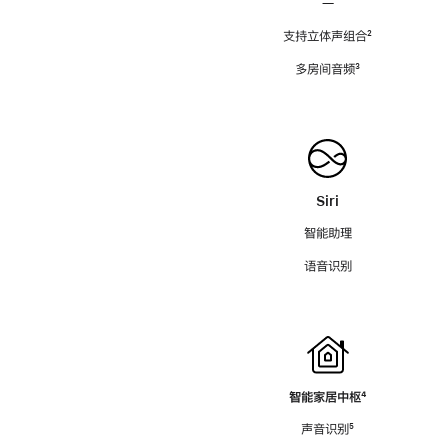
—
支持立体声组合
脚
²
注
多房间音频
脚
³
注
Siri
智能助理
语音识别
智能家居中枢
脚
⁴
注
声音识别
脚
⁵