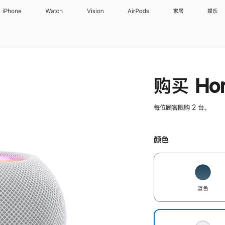
iPhone
Watch
Vision
AirPods
家居
娱乐
购买 Hom
每位顾客限购 2 台。
颜色
蓝色