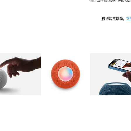
你可以在购物袋中更改商品
获得购买帮助，
立
图库
图像
2
图库
图像
3
图