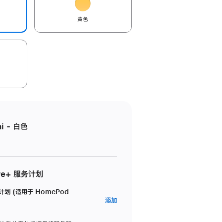
黄色
i - 白色
re+ 服务计划
务计划 (适用于 HomePod
AppleCare+
添加
服