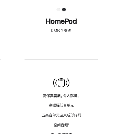
HomePod
RMB 2699
高保真音质，令人沉浸。
高振幅低音单元
五高音单元波束成形阵列
空间音频
脚
¹
注