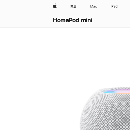
Apple
商店
Mac
iPad
HomePod mini
购
买
HomePod mini