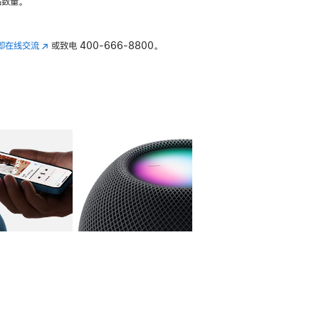
数量。
即在线交流
(在
或致电
400-666-8800。
新
窗
口
中
打
开)
库
图像
4
图库
图像
5