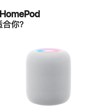
HomePod
适合你？
进
一
步
了
解
HomePod<