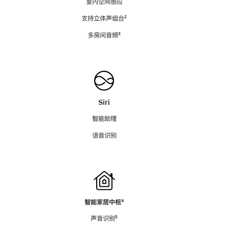
室内空间感应
支持立体声组合
脚
²
注
多房间音频
脚
³
注
Siri
智能助理
语音识别
智能家居中枢
脚
⁴
注
声音识别
脚
⁵