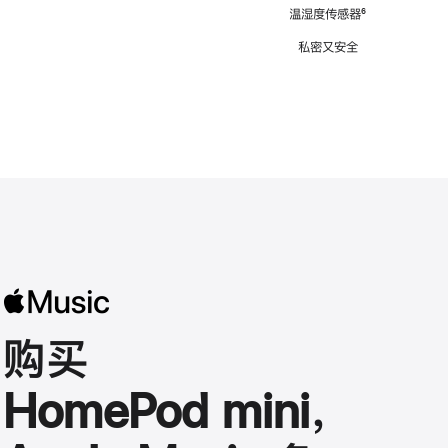
注
温湿度传感器
脚
⁶
注
私密又安全
购买
HomePod mini，