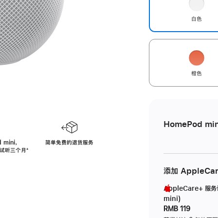
白色
橙色
HomePod min
 mini，
简单免费的退货服务
免费试听三个月
脚
⁺
注
添加 AppleCa
AppleCare+ 服
mini)
RMB 119