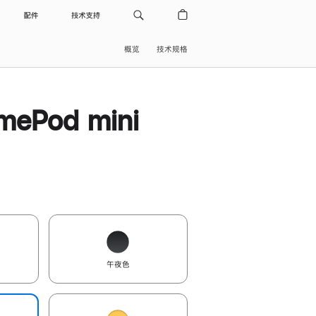
配件
技术支持
概览
技术规格
ePod mini
午夜色