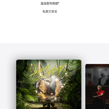
注
温湿度传感器
脚
⁶
注
私密又安全