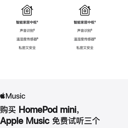
智能家居中枢
脚
⁴
智能家居中枢
脚
⁴
注
注
声音识别
脚
⁵
声音识别
脚
⁵
注
注
温湿度传感器
脚
⁶
温湿度传感器
脚
⁶
注
注
私密又安全
私密又安全
购买 HomePod mini，
Apple Music 免费试听三个