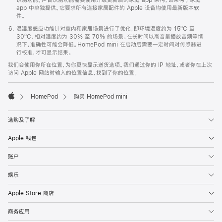
app 中单独提供。它要求所有连接家居配件的 Apple 设备均使用最新版本软
件。
温湿度感应功能针对室内和家居场景进行了优化，即环境温度约为 15ºC 至
30ºC、相对湿度约为 30% 至 70% 的场景。在长时间以高音量播放音频等情
况下，准确性可能会降低。HomePod mini 在启动后需要一定时间对传感器进
行校准，才可显示结果。
我们会使用你所在位置，为你更快显示送货选项。我们通过你的 IP 地址，或者你在上次
访问 Apple 网站时输入的位置信息，找到了你的位置。
HomePod
购买 HomePod mini
Apple
选购及了解
Apple 钱包
账户
娱乐
Apple Store 商店
商务应用