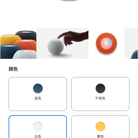
图库
图像
1
图库
图像
2
图库
图像
3
颜色
蓝色
午夜色
白色
黄色