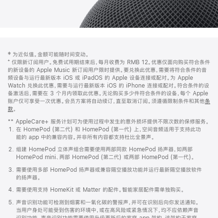
网
脚
‡ 为近似值。金额可能随时间变动。
注
页
⁺ 仅限新订阅用户。免费试用期结束后，每月收费为 RMB 12。优惠仅面向购买符合条件
页
的新设备的 Apple Music 新订阅用户限时提供。要兑换此优惠，需要将符合条件的音
频设备与运行最新版本 iOS 或 iPadOS 的 Apple 设备连接或配对。为 Apple
脚
Watch 兑换此优惠，需要与运行最新版本 iOS 的 iPhone 连接或配对。符合条件的设
备激活后，需要在 3 个月内领取此优惠。无论购买多少件符合条件的设备，每个 Apple
账户仅可享受一次优惠。会员方案将自动续订，直至取消订阅。须遵循限制条件和其他
条
款
。
(在
新
** AppleCare+ 服务计划可为使用过程中发生的意外损坏提供不限次数的保修服务。
窗
在 HomePod (第二代) 和 HomePod (第一代) 上，空间音频适用于支持此功
口
能的 app 中的兼容内容。并非所有内容都支持杜比全景声。
中
打
组建 HomePod 立体声组合需要使用两部同款 HomePod 扬声器，如两部
开)
HomePod mini、两部 HomePod (第二代) 或两部 HomePod (第一代)。
需要使用多部 HomePod 扬声器或兼容隔空播放功能并运行最新隔空播放软件
的扬声器。
需要使用支持 HomeKit 或 Matter 的配件。智能家居配件需单独购买。
声音识别功能可检测到烟雾和一氧化碳的警报声，并可在识别后向你发送通知。
当用户身处可能受到伤害的环境中，或在高风险或紧急情况下，均不应依赖声音
识别功能。声音识别功能需要使用升级更新后的家庭 app 架构，该架构于家庭