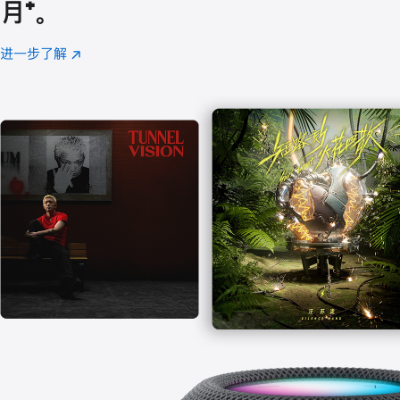
月
脚
⁺。
注
进一步了解
Apple
(在
Music
新
窗
口
中
打
开)