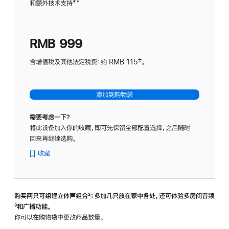
和额外技术支持
脚
**
计
注
划
(适
RMB 999
用
于
含增值税及其他法定税费：约 RMB 115‡。
HomeP
mini)
添加到购物袋
需要考虑一下？
将此设备加入你的收藏，即可先保留全部配置选择，之后随时
回来再继续选购。
收藏
购买两只可组建立体声组合
脚
²；多加几只放在家中各处，还可体验多‍房‍间音频
脚
³和广播功能。
注
注
你可以在购物袋中更改商品数量。