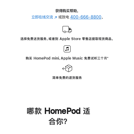
获得购买帮助，
立即在线交流
(在
或致电
400-666-8800
。
新
窗
口
选择免费送货服务，或者到 Apple Store 零售店提取现货商品。
中
打
开)
购买 HomePod mini，Apple Music 免费试听三个月
脚
⁺
注
简单免费的退货服务
哪款 HomePod 适
合你？
进