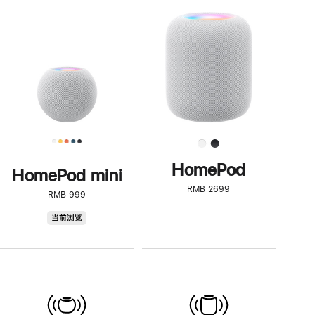
一
步
了
解
HomePod<
HomePod
HomePod mini
RMB 2699
RMB 999
HomePod
当前浏览
mini