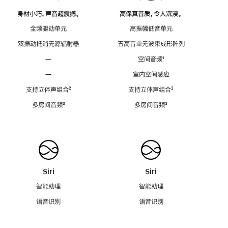
身材小巧，声音超震撼。
高保真音质，令人沉浸。
全频驱动单元
高振幅低音单元
双振动抵消无源辐射器
五高音单元波束成形阵列
—
空间音频
脚
¹
注
—
室内空间感应
支持立体声组合
脚
²
支持立体声组合
脚
²
注
注
多房间音频
脚
³
多房间音频
脚
³
注
注
Siri
Siri
智能助理
智能助理
语音识别
语音识别