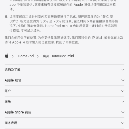
app 中单独提供。它要求所有连接家居配件的 Apple 设备均使用最新版本软
件。
温湿度感应功能针对室内和家居场景进行了优化，即环境温度约为 15ºC 至
30ºC、相对湿度约为 30% 至 70% 的场景。在长时间以高音量播放音频等情
况下，准确性可能会降低。HomePod mini 在启动后需要一定时间对传感器进
行校准，才可显示结果。
我们会使用你所在位置，为你更快显示送货选项。我们通过你的 IP 地址，或者你在上次
访问 Apple 网站时输入的位置信息，找到了你的位置。
HomePod
购买 HomePod mini
Apple
选购及了解
Apple 钱包
账户
娱乐
Apple Store 商店
商务应用