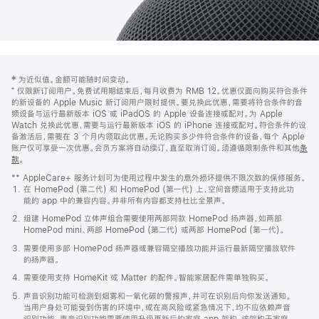
网
脚
‡ 为近似值。金额可能随时间变动。
注
页
⁺ 仅限新订阅用户。免费试用期结束后，每月收费为 RMB 12。优惠仅面向购买符合条件
页
的新设备的 Apple Music 新订阅用户限时提供。要兑换此优惠，需要将符合条件的音
频设备与运行最新版本 iOS 或 iPadOS 的 Apple 设备连接或配对。为 Apple
脚
Watch 兑换此优惠，需要与运行最新版本 iOS 的 iPhone 连接或配对。符合条件的设
备激活后，需要在 3 个月内领取此优惠。无论购买多少件符合条件的设备，每个 Apple
账户仅可享受一次优惠。会员方案将自动续订，直至取消订阅。须遵循限制条件和其他
条
款
。
(在
新
** AppleCare+ 服务计划可为使用过程中发生的意外损坏提供不限次数的保修服务。
窗
在 HomePod (第二代) 和 HomePod (第一代) 上，空间音频适用于支持此功
口
能的 app 中的兼容内容。并非所有内容都支持杜比全景声。
中
打
组建 HomePod 立体声组合需要使用两部同款 HomePod 扬声器，如两部
开)
HomePod mini、两部 HomePod (第二代) 或两部 HomePod (第一代)。
需要使用多部 HomePod 扬声器或兼容隔空播放功能并运行最新隔空播放软件
的扬声器。
需要使用支持 HomeKit 或 Matter 的配件。智能家居配件需单独购买。
声音识别功能可检测到烟雾和一氧化碳的警报声，并可在识别后向你发送通知。
当用户身处可能受到伤害的环境中，或在高风险或紧急情况下，均不应依赖声音
识别功能。声音识别功能需要使用升级更新后的家庭 app 架构，该架构于家庭