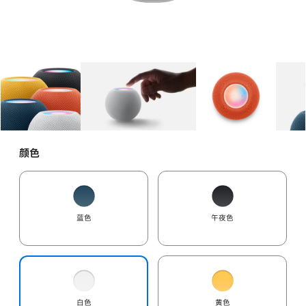
图库
图像
1
图库
图像
2
图库
图像
3
颜色
蓝色
午夜色
白色
黄色