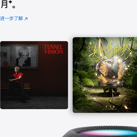
月
脚
⁺。
注
进一步了解
Apple
(在
Music
新
窗
口
中
打
开)