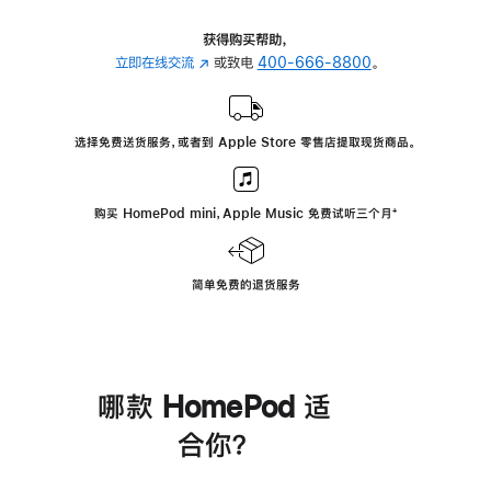
获得购买帮助，
立即在线交流
(在
或致电
400-666-8800
。
新
窗
口
选择免费送货服务，或者到 Apple Store 零售店提取现货商品。
中
打
开)
购买 HomePod mini，Apple Music 免费试听三个月
脚
⁺
注
简单免费的退货服务
哪款 HomePod 适
合你？
进