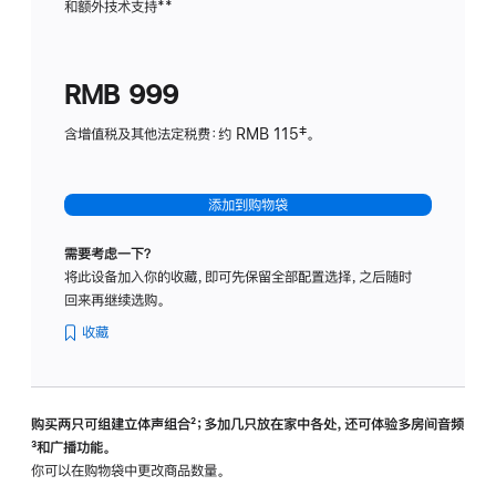
和额外技术支持
脚
**
计
注
划
(适
RMB 999
用
于
含增值税及其他法定税费：约 RMB 115‡。
HomeP
mini)
添加到购物袋
需要考虑一下？
将此设备加入你的收藏，即可先保留全部配置选择，之后随时
回来再继续选购。
收藏
购买两只可组建立体声组合
脚
²；多加几只放在家中各处，还可体验多‍房‍间音频
脚
³和广播功能。
注
注
你可以在购物袋中更改商品数量。