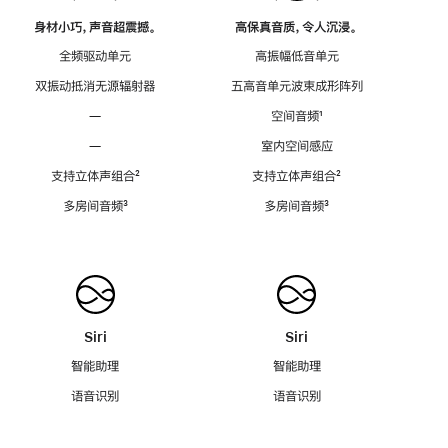
身材小巧，声音超震撼。
高保真音质，令人沉浸。
全频驱动单元
高振幅低音单元
双振动抵消无源辐射器
五高音单元波束成形阵列
—
空间音频
脚
¹
注
—
室内空间感应
支持立体声组合
脚
²
支持立体声组合
脚
²
注
注
多房间音频
脚
³
多房间音频
脚
³
注
注
Siri
Siri
智能助理
智能助理
语音识别
语音识别