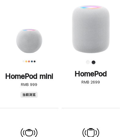
一
步
了
解
HomePod<
HomePod
HomePod mini
RMB 2699
RMB 999
HomePod
当前浏览
mini