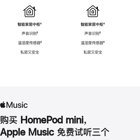
智能家居中枢
脚
⁴
智能家居中枢
脚
⁴
注
注
声音识别
脚
⁵
声音识别
脚
⁵
注
注
温湿度传感器
脚
⁶
温湿度传感器
脚
⁶
注
注
私密又安全
私密又安全
购买 HomePod mini，
Apple Music 免费试听三个