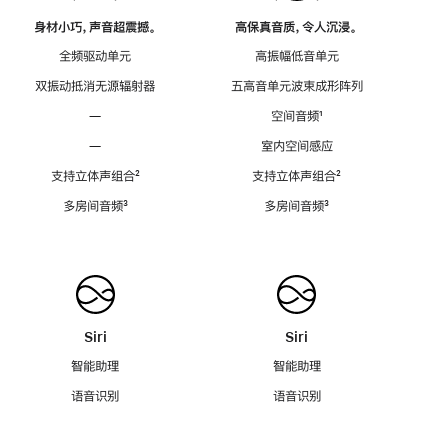
身材小巧，声音超震撼。
高保真音质，令人沉浸。
全频驱动单元
高振幅低音单元
双振动抵消无源辐射器
五高音单元波束成形阵列
—
空间音频
脚
¹
注
—
室内空间感应
支持立体声组合
脚
²
支持立体声组合
脚
²
注
注
多房间音频
脚
³
多房间音频
脚
³
注
注
Siri
Siri
智能助理
智能助理
语音识别
语音识别