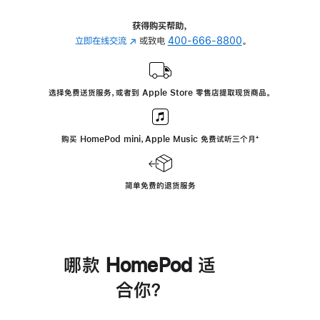
获得购买帮助，
立即在线交流
(在
或致电
400-666-8800
。
新
窗
口
选择免费送货服务，或者到 Apple Store 零售店提取现货商品。
中
打
开)
购买 HomePod mini，Apple Music 免费试听三个月
脚
⁺
注
简单免费的退货服务
哪款 HomePod 适
合你？
进