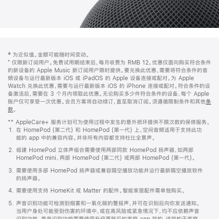
网
脚
‡ 为近似值。金额可能随时间变动。
注
页
⁺ 仅限新订阅用户。免费试用期结束后，每月收费为 RMB 12。优惠仅面向购买符合条件
页
的新设备的 Apple Music 新订阅用户限时提供。要兑换此优惠，需要将符合条件的音
频设备与运行最新版本 iOS 或 iPadOS 的 Apple 设备连接或配对。为 Apple
脚
Watch 兑换此优惠，需要与运行最新版本 iOS 的 iPhone 连接或配对。符合条件的设
备激活后，需要在 3 个月内领取此优惠。无论购买多少件符合条件的设备，每个 Apple
账户仅可享受一次优惠。会员方案将自动续订，直至取消订阅。须遵循限制条件和其他
条
款
。
(在
新
** AppleCare+ 服务计划可为使用过程中发生的意外损坏提供不限次数的保修服务。
窗
在 HomePod (第二代) 和 HomePod (第一代) 上，空间音频适用于支持此功
口
能的 app 中的兼容内容。并非所有内容都支持杜比全景声。
中
打
组建 HomePod 立体声组合需要使用两部同款 HomePod 扬声器，如两部
开)
HomePod mini、两部 HomePod (第二代) 或两部 HomePod (第一代)。
需要使用多部 HomePod 扬声器或兼容隔空播放功能并运行最新隔空播放软件
的扬声器。
需要使用支持 HomeKit 或 Matter 的配件。智能家居配件需单独购买。
声音识别功能可检测到烟雾和一氧化碳的警报声，并可在识别后向你发送通知。
当用户身处可能受到伤害的环境中，或在高风险或紧急情况下，均不应依赖声音
识别功能。声音识别功能需要使用升级更新后的家庭 app 架构，该架构于家庭