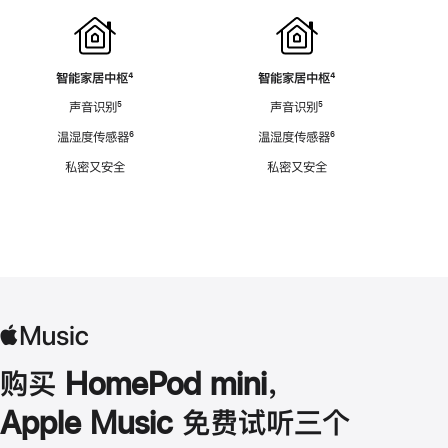
智能家居中枢
脚
⁴
智能家居中枢
脚
⁴
注
注
声音识别
脚
⁵
声音识别
脚
⁵
注
注
温湿度传感器
脚
⁶
温湿度传感器
脚
⁶
注
注
私密又安全
私密又安全
购买 HomePod mini，
Apple Music 免费试听三个