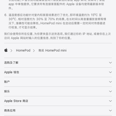
app 中单独提供。它要求所有连接家居配件的 Apple 设备均使用最新版本软
件。
温湿度感应功能针对室内和家居场景进行了优化，即环境温度约为 15ºC 至
30ºC、相对湿度约为 30% 至 70% 的场景。在长时间以高音量播放音频等情
况下，准确性可能会降低。HomePod mini 在启动后需要一定时间对传感器进
行校准，才可显示结果。
我们会使用你所在位置，为你更快显示送货选项。我们通过你的 IP 地址，或者你在上次
访问 Apple 网站时输入的位置信息，找到了你的位置。
HomePod
购买 HomePod mini
Apple
选购及了解
Apple 钱包
账户
娱乐
Apple Store 商店
商务应用