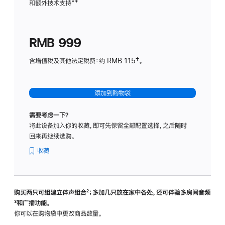
和额外技术支持
脚
**
计
注
划
(适
RMB 999
用
于
含增值税及其他法定税费：约 RMB 115‡。
HomeP
mini)
添加到购物袋
需要考虑一下？
将此设备加入你的收藏，即可先保留全部配置选择，之后随时
回来再继续选购。
收藏
购买两只可组建立体声组合
脚
²；多加几只放在家中各处，还可体验多‍房‍间音频
脚
³和广播功能。
注
注
你可以在购物袋中更改商品数量。