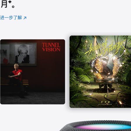
月
脚
⁺。
注
进一步了解
Apple
(在
Music
新
窗
口
中
打
开)