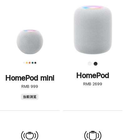
一
步
了
解
HomePod<
HomePod
HomePod mini
RMB 2699
RMB 999
HomePod
当前浏览
mini