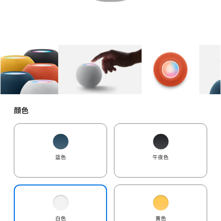
图库
图像
1
图库
图像
2
图库
图像
3
颜色
蓝色
午夜色
白色
黄色