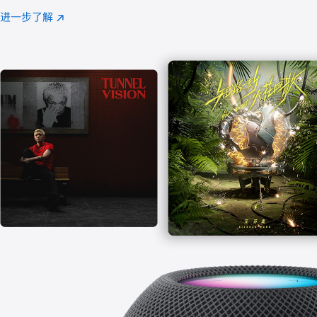
注
进一步了解
Apple
(在
Music
新
窗
口
中
打
开)