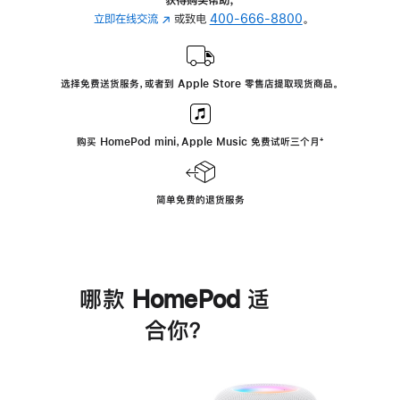
立即在线交流
(在
或致电
400-666-8800
。
新
窗
口
选择免费送货服务，或者到 Apple Store 零售店提取现货商品。
中
打
开)
购买 HomePod mini，Apple Music 免费试听三个月
脚
⁺
注
简单免费的退货服务
哪款 HomePod 适
合你？
进
一
步