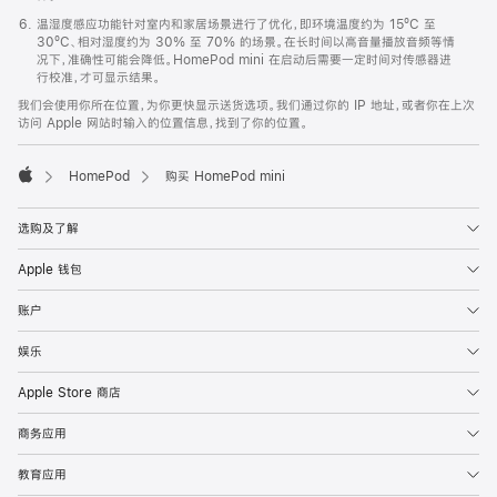
温湿度感应功能针对室内和家居场景进行了优化，即环境温度约为 15ºC 至
30ºC、相对湿度约为 30% 至 70% 的场景。在长时间以高音量播放音频等情
况下，准确性可能会降低。HomePod mini 在启动后需要一定时间对传感器进
行校准，才可显示结果。
我们会使用你所在位置，为你更快显示送货选项。我们通过你的 IP 地址，或者你在上次
访问 Apple 网站时输入的位置信息，找到了你的位置。
HomePod
购买 HomePod mini
Apple
选购及了解
Apple 钱包
账户
娱乐
Apple Store 商店
商务应用
教育应用