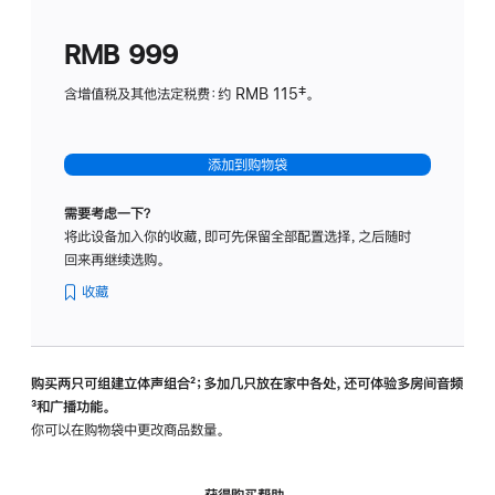
划
(适
RMB 999
用
于
含增值税及其他法定税费：约 RMB 115‡。
HomeP
mini)
添加到购物袋
需要考虑一下？
将此设备加入你的收藏，即可先保留全部配置选择，之后随时
回来再继续选购。
收藏
购买两只可组建立体声组合
脚
²；多加几只放在家中各处，还可体验多‍房‍间音频
脚
³和广播功能。
注
注
你可以在购物袋中更改商品数量。
获得购买帮助，