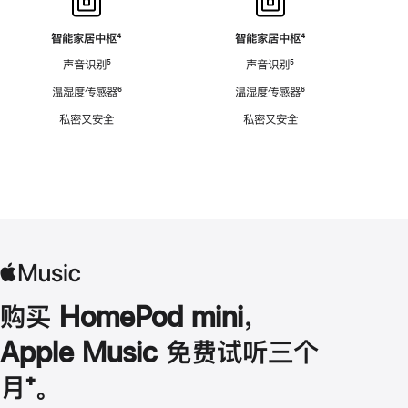
智能家居中枢
脚
⁴
智能家居中枢
脚
⁴
注
注
声音识别
脚
⁵
声音识别
脚
⁵
注
注
温湿度传感器
脚
⁶
温湿度传感器
脚
⁶
注
注
私密又安全
私密又安全
购买 HomePod mini，
Apple Music 免费试听三个
月
脚
⁺。