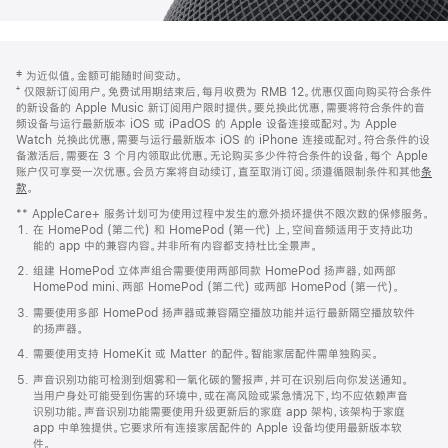
网
脚
‡ 为近似值。金额可能随时间变动。
注
页
⁺ 仅限新订阅用户。免费试用期结束后，每月收费为 RMB 12。优惠仅面向购买符合条件
页
的新设备的 Apple Music 新订阅用户限时提供。要兑换此优惠，需要将符合条件的音
频设备与运行最新版本 iOS 或 iPadOS 的 Apple 设备连接或配对。为 Apple
脚
Watch 兑换此优惠，需要与运行最新版本 iOS 的 iPhone 连接或配对。符合条件的设
备激活后，需要在 3 个月内领取此优惠。无论购买多少件符合条件的设备，每个 Apple
账户仅可享受一次优惠。会员方案将自动续订，直至取消订阅。须遵循限制条件和其他
条
款
。
(在
新
** AppleCare+ 服务计划可为使用过程中发生的意外损坏提供不限次数的保修服务。
窗
在 HomePod (第二代) 和 HomePod (第一代) 上，空间音频适用于支持此功
口
能的 app 中的兼容内容。并非所有内容都支持杜比全景声。
中
打
组建 HomePod 立体声组合需要使用两部同款 HomePod 扬声器，如两部
开)
HomePod mini、两部 HomePod (第二代) 或两部 HomePod (第一代)。
需要使用多部 HomePod 扬声器或兼容隔空播放功能并运行最新隔空播放软件
的扬声器。
需要使用支持 HomeKit 或 Matter 的配件。智能家居配件需单独购买。
声音识别功能可检测到烟雾和一氧化碳的警报声，并可在识别后向你发送通知。
当用户身处可能受到伤害的环境中，或在高风险或紧急情况下，均不应依赖声音
识别功能。声音识别功能需要使用升级更新后的家庭 app 架构，该架构于家庭
app 中单独提供。它要求所有连接家居配件的 Apple 设备均使用最新版本软
件。