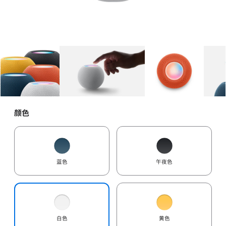
图库
图像
1
图库
图像
2
图库
图像
3
颜色
蓝色
午夜色
白色
黄色