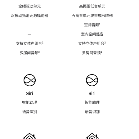
全频驱动单元
高振幅低音单元
双振动抵消无源辐射器
五高音单元波束成形阵列
—
空间音频
脚
¹
注
—
室内空间感应
支持立体声组合
脚
²
支持立体声组合
脚
²
注
注
多房间音频
脚
³
多房间音频
脚
³
注
注
Siri
Siri
智能助理
智能助理
语音识别
语音识别