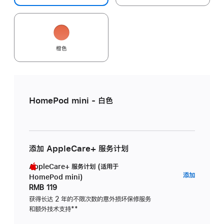
橙色
HomePod mini - 白色
添加 AppleCare+ 服务计划
AppleCare+ 服务计划 (适用于
AppleC
添加
HomePod mini)
服
RMB 119
务
获得长达 2 年的不限次数的意外损坏保修服务
和额外技术支持
脚
**
计
注