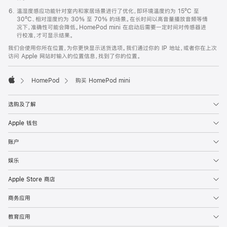
温湿度感应功能针对室内和家居场景进行了优化，即环境温度约为 15ºC 至
30ºC、相对湿度约为 30% 至 70% 的场景。在长时间以高音量播放音频等情
况下，准确性可能会降低。HomePod mini 在启动后需要一定时间对传感器进
行校准，才可显示结果。
我们会使用你所在位置，为你更快显示送货选项。我们通过你的 IP 地址，或者你在上次
访问 Apple 网站时输入的位置信息，找到了你的位置。
HomePod
购买 HomePod mini
Apple
选购及了解
Apple 钱包
账户
娱乐
Apple Store 商店
商务应用
教育应用