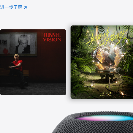
注
进一步了解
Apple
(在
Music
新
窗
口
中
打
开)