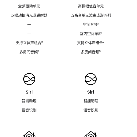
全频驱动单元
高振幅低音单元
双振动抵消无源辐射器
五高音单元波束成形阵列
—
空间音频
脚
¹
注
—
室内空间感应
支持立体声组合
脚
²
支持立体声组合
脚
²
注
注
多房间音频
脚
³
多房间音频
脚
³
注
注
Siri
Siri
智能助理
智能助理
语音识别
语音识别