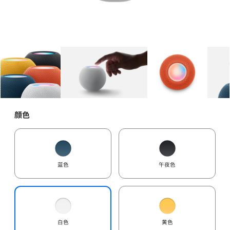
图库
图像
1
图库
图像
2
图库
图像
3
颜色
蓝色
午夜色
白色
黄色