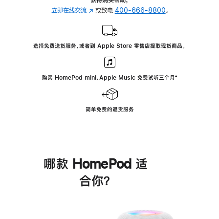
立即在线交流
(在
或致电
400-666-8800
。
新
窗
口
选择免费送货服务，或者到 Apple Store 零售店提取现货商品。
中
打
开)
购买 HomePod mini，Apple Music 免费试听三个月
脚
⁺
注
简单免费的退货服务
哪款 HomePod 适
合你？
进
一
步