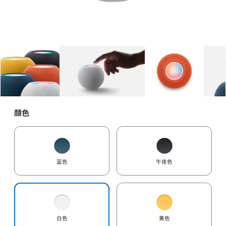
图库
图像
1
图库
图像
2
图库
图像
3
颜色
蓝色
午夜色
白色
黄色