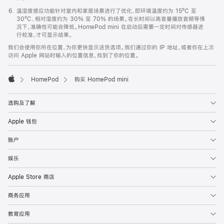
温湿度感应功能针对室内和家居场景进行了优化，即环境温度约为 15ºC 至
30ºC、相对湿度约为 30% 至 70% 的场景。在长时间以高音量播放音频等情
况下，准确性可能会降低。HomePod mini 在启动后需要一定时间对传感器进
行校准，才可显示结果。
我们会使用你所在位置，为你更快显示送货选项。我们通过你的 IP 地址，或者你在上次
访问 Apple 网站时输入的位置信息，找到了你的位置。
HomePod
购买 HomePod mini
Apple
选购及了解
Apple 钱包
账户
娱乐
Apple Store 商店
商务应用
教育应用