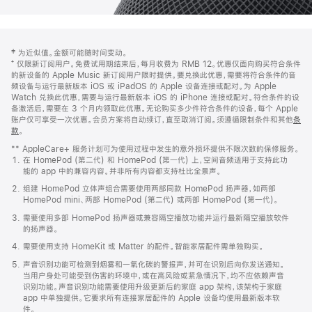
网
脚
‡ 为近似值。金额可能随时间变动。
注
页
⁺ 仅限新订阅用户。免费试用期结束后，每月收费为 RMB 12。优惠仅面向购买符合条件
页
的新设备的 Apple Music 新订阅用户限时提供。要兑换此优惠，需要将符合条件的音
频设备与运行最新版本 iOS 或 iPadOS 的 Apple 设备连接或配对。为 Apple
脚
Watch 兑换此优惠，需要与运行最新版本 iOS 的 iPhone 连接或配对。符合条件的设
备激活后，需要在 3 个月内领取此优惠。无论购买多少件符合条件的设备，每个 Apple
账户仅可享受一次优惠。会员方案将自动续订，直至取消订阅。须遵循限制条件和其他
条
款
。
(在
新
** AppleCare+ 服务计划可为使用过程中发生的意外损坏提供不限次数的保修服务。
窗
在 HomePod (第二代) 和 HomePod (第一代) 上，空间音频适用于支持此功
口
能的 app 中的兼容内容。并非所有内容都支持杜比全景声。
中
打
组建 HomePod 立体声组合需要使用两部同款 HomePod 扬声器，如两部
开)
HomePod mini、两部 HomePod (第二代) 或两部 HomePod (第一代)。
需要使用多部 HomePod 扬声器或兼容隔空播放功能并运行最新隔空播放软件
的扬声器。
需要使用支持 HomeKit 或 Matter 的配件。智能家居配件需单独购买。
声音识别功能可检测到烟雾和一氧化碳的警报声，并可在识别后向你发送通知。
当用户身处可能受到伤害的环境中，或在高风险或紧急情况下，均不应依赖声音
识别功能。声音识别功能需要使用升级更新后的家庭 app 架构，该架构于家庭
app 中单独提供。它要求所有连接家居配件的 Apple 设备均使用最新版本软
件。