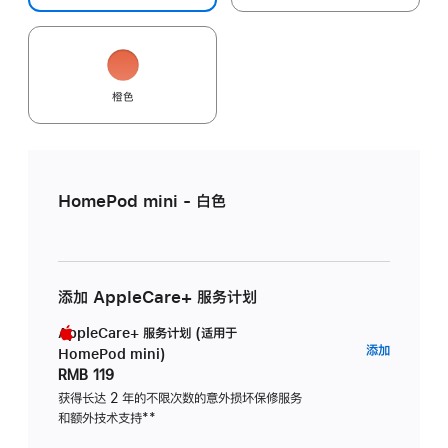
橙色
HomePod mini - 白色
添加 AppleCare+ 服务计划
AppleCare+ 服务计划 (适用于
AppleC
添加
HomePod mini)
服
RMB 119
务
获得长达 2 年的不限次数的意外损坏保修服务
和额外技术支持
脚
**
计
注