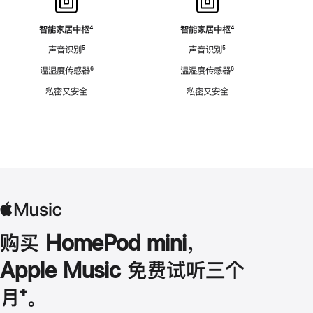
智能家居中枢
脚
⁴
智能家居中枢
脚
⁴
注
注
声音识别
脚
⁵
声音识别
脚
⁵
注
注
温湿度传感器
脚
⁶
温湿度传感器
脚
⁶
注
注
私密又安全
私密又安全
购买 HomePod mini，
Apple Music 免费试听三个
月
脚
⁺。