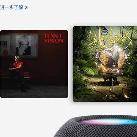
注
进一步了解
Apple
(在
Music
新
窗
口
中
打
开)