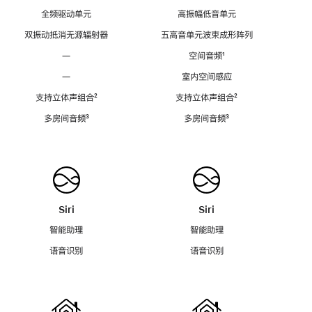
全频驱动单元
高振幅低音单元
双振动抵消无源辐射器
五高音单元波束成形阵列
—
空间音频
脚
¹
注
—
室内空间感应
支持立体声组合
脚
²
支持立体声组合
脚
²
注
注
多房间音频
脚
³
多房间音频
脚
³
注
注
Siri
Siri
智能助理
智能助理
语音识别
语音识别