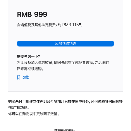
划
(适
RMB 999
用
于
含增值税及其他法定税费：约 RMB 115‡。
HomeP
mini)
添加到购物袋
需要考虑一下？
将此设备加入你的收藏，即可先保留全部配置选择，之后随时
回来再继续选购。
收藏
购买两只可组建立体声组合
脚
²；多加几只放在家中各处，还可体验多‍房‍间音频
脚
³和广播功能。
注
注
你可以在购物袋中更改商品数量。
获得购买帮助，