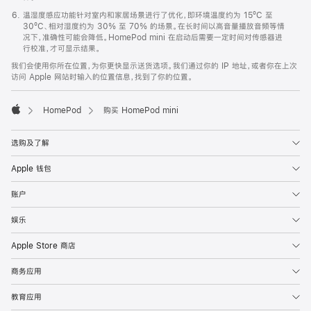
温湿度感应功能针对室内和家居场景进行了优化，即环境温度约为 15ºC 至
30ºC、相对湿度约为 30% 至 70% 的场景。在长时间以高音量播放音频等情
况下，准确性可能会降低。HomePod mini 在启动后需要一定时间对传感器进
行校准，才可显示结果。
我们会使用你所在位置，为你更快显示送货选项。我们通过你的 IP 地址，或者你在上次
访问 Apple 网站时输入的位置信息，找到了你的位置。
HomePod
购买 HomePod mini
Apple
选购及了解
Apple 钱包
账户
娱乐
Apple Store 商店
商务应用
教育应用