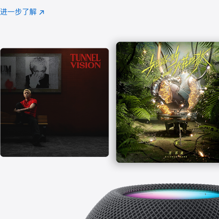
注
进一步了解
Apple
(在
Music
新
窗
口
中
打
开)