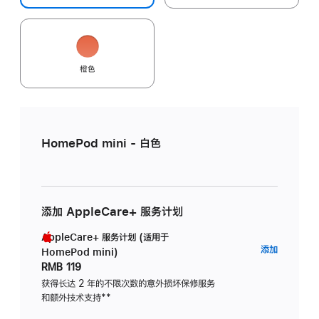
橙色
HomePod mini - 白色
添加 AppleCare+ 服务计划
AppleCare+ 服务计划 (适用于
AppleC
添加
HomePod mini)
服
RMB 119
务
获得长达 2 年的不限次数的意外损坏保修服务
和额外技术支持
脚
**
计
注