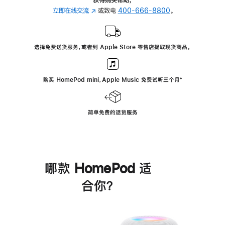
立即在线交流
(在
或致电
400-666-8800
。
新
窗
口
选择免费送货服务，或者到 Apple Store 零售店提取现货商品。
中
打
开)
购买 HomePod mini，Apple Music 免费试听三个月
脚
⁺
注
简单免费的退货服务
哪款 HomePod 适
合你？
进
一
步