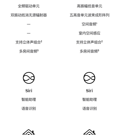
全频驱动单元
高振幅低音单元
双振动抵消无源辐射器
五高音单元波束成形阵列
—
空间音频
脚
¹
注
—
室内空间感应
支持立体声组合
脚
²
支持立体声组合
脚
²
注
注
多房间音频
脚
³
多房间音频
脚
³
注
注
Siri
Siri
智能助理
智能助理
语音识别
语音识别