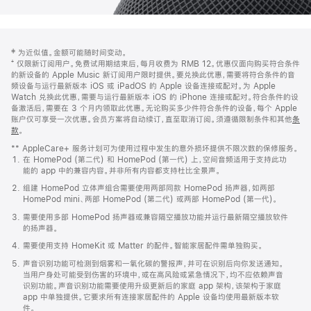
网
脚
‡ 为近似值。金额可能随时间变动。
注
页
⁺ 仅限新订阅用户。免费试用期结束后，每月收费为 RMB 12。优惠仅面向购买符合条件
页
的新设备的 Apple Music 新订阅用户限时提供。要兑换此优惠，需要将符合条件的音
频设备与运行最新版本 iOS 或 iPadOS 的 Apple 设备连接或配对。为 Apple
脚
Watch 兑换此优惠，需要与运行最新版本 iOS 的 iPhone 连接或配对。符合条件的设
备激活后，需要在 3 个月内领取此优惠。无论购买多少件符合条件的设备，每个 Apple
账户仅可享受一次优惠。会员方案将自动续订，直至取消订阅。须遵循限制条件和其他
条
款
。
(在
新
** AppleCare+ 服务计划可为使用过程中发生的意外损坏提供不限次数的保修服务。
窗
在 HomePod (第二代) 和 HomePod (第一代) 上，空间音频适用于支持此功
口
能的 app 中的兼容内容。并非所有内容都支持杜比全景声。
中
打
组建 HomePod 立体声组合需要使用两部同款 HomePod 扬声器，如两部
开)
HomePod mini、两部 HomePod (第二代) 或两部 HomePod (第一代)。
需要使用多部 HomePod 扬声器或兼容隔空播放功能并运行最新隔空播放软件
的扬声器。
需要使用支持 HomeKit 或 Matter 的配件。智能家居配件需单独购买。
声音识别功能可检测到烟雾和一氧化碳的警报声，并可在识别后向你发送通知。
当用户身处可能受到伤害的环境中，或在高风险或紧急情况下，均不应依赖声音
识别功能。声音识别功能需要使用升级更新后的家庭 app 架构，该架构于家庭
app 中单独提供。它要求所有连接家居配件的 Apple 设备均使用最新版本软
件。