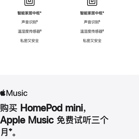
智能家居中枢
脚
⁴
智能家居中枢
脚
⁴
注
注
声音识别
脚
⁵
声音识别
脚
⁵
注
注
温湿度传感器
脚
⁶
温湿度传感器
脚
⁶
注
注
私密又安全
私密又安全
购买 HomePod mini，
Apple Music 免费试听三个
月
脚
⁺。