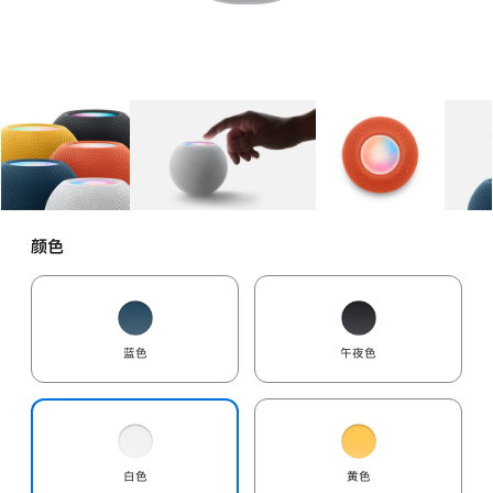
图库
图像
1
图库
图像
2
图库
图像
3
颜色
蓝色
午夜色
白色
黄色