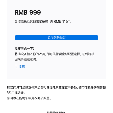
划
(适
RMB 999
用
于
含增值税及其他法定税费：约 RMB 115‡。
HomeP
mini)
添加到购物袋
需要考虑一下？
将此设备加入你的收藏，即可先保留全部配置选择，之后随时
回来再继续选购。
收藏
购买两只可组建立体声组合
脚
²；多加几只放在家中各处，还可体验多‍房‍间音频
脚
³和广播功能。
注
注
你可以在购物袋中更改商品数量。
获得购买帮助，