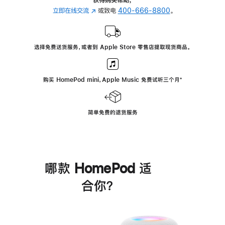
立即在线交流
(在
或致电
400-666-8800
。
新
窗
口
选择免费送货服务，或者到 Apple Store 零售店提取现货商品。
中
打
开)
购买 HomePod mini，Apple Music 免费试听三个月
脚
⁺
注
简单免费的退货服务
哪款 HomePod 适
合你？
进
一
步