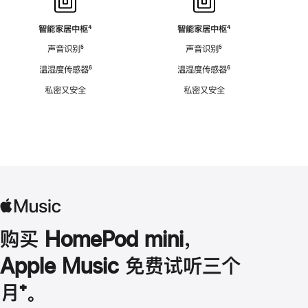
智能家居中枢
脚
⁴
智能家居中枢
脚
⁴
注
注
声音识别
脚
⁵
声音识别
脚
⁵
注
注
温湿度传感器
脚
⁶
温湿度传感器
脚
⁶
注
注
私密又安全
私密又安全
购买 HomePod mini，
Apple Music 免费试听三个
月
脚
⁺。