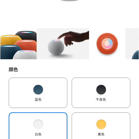
图库
图像
1
图库
图像
2
图库
图像
3
颜色
蓝色
午夜色
白色
黄色