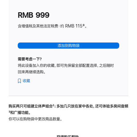
划
(适
RMB 999
用
于
含增值税及其他法定税费：约 RMB 115‡。
HomeP
mini)
添加到购物袋
需要考虑一下？
将此设备加入你的收藏，即可先保留全部配置选择，之后随时
回来再继续选购。
收藏
购买两只可组建立体声组合
脚
²；多加几只放在家中各处，还可体验多‍房‍间音频
脚
³和广播功能。
注
注
你可以在购物袋中更改商品数量。
获得购买帮助，