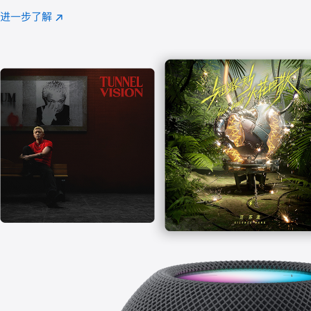
注
进一步了解
Apple
(在
Music
新
窗
口
中
打
开)