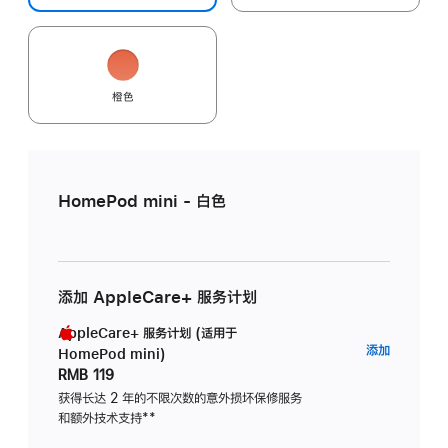
橙色
HomePod mini - 白色
添加 AppleCare+ 服务计划
AppleCare+ 服务计划 (适用于
AppleC
添加
HomePod mini)
服
RMB 119
务
获得长达 2 年的不限次数的意外损坏保修服务
和额外技术支持
脚
**
计
注