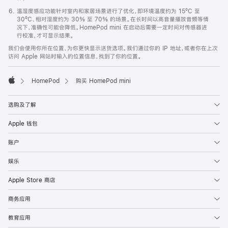
温湿度感应功能针对室内和家居场景进行了优化，即环境温度约为 15ºC 至
30ºC、相对湿度约为 30% 至 70% 的场景。在长时间以高音量播放音频等情
况下，准确性可能会降低。HomePod mini 在启动后需要一定时间对传感器进
行校准，才可显示结果。
我们会使用你所在位置，为你更快显示送货选项。我们通过你的 IP 地址，或者你在上次
访问 Apple 网站时输入的位置信息，找到了你的位置。
HomePod
购买 HomePod mini
Apple
选购及了解
Apple 钱包
账户
娱乐
Apple Store 商店
商务应用
教育应用