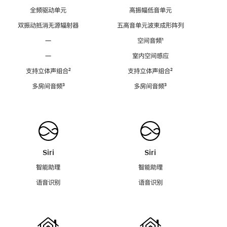
全频驱动单元
高振幅低音单元
双振动抵消无源辐射器
五高音单元波束成形阵列
—
空间音频
脚
¹
注
—
室内空间感应
支持立体声组合
脚
²
支持立体声组合
脚
²
注
注
多房间音频
脚
³
多房间音频
脚
³
注
注
Siri
Siri
智能助理
智能助理
语音识别
语音识别