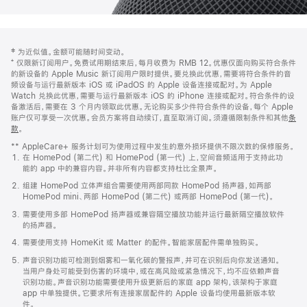
网
脚
‡ 为近似值。金额可能随时间变动。
注
页
⁺ 仅限新订阅用户。免费试用期结束后，每月收费为 RMB 12。优惠仅面向购买符合条件
页
的新设备的 Apple Music 新订阅用户限时提供。要兑换此优惠，需要将符合条件的音
频设备与运行最新版本 iOS 或 iPadOS 的 Apple 设备连接或配对。为 Apple
脚
Watch 兑换此优惠，需要与运行最新版本 iOS 的 iPhone 连接或配对。符合条件的设
备激活后，需要在 3 个月内领取此优惠。无论购买多少件符合条件的设备，每个 Apple
账户仅可享受一次优惠。会员方案将自动续订，直至取消订阅。须遵循限制条件和其他
条
款
。
(在
新
** AppleCare+ 服务计划可为使用过程中发生的意外损坏提供不限次数的保修服务。
窗
在 HomePod (第二代) 和 HomePod (第一代) 上，空间音频适用于支持此功
口
能的 app 中的兼容内容。并非所有内容都支持杜比全景声。
中
打
组建 HomePod 立体声组合需要使用两部同款 HomePod 扬声器，如两部
开)
HomePod mini、两部 HomePod (第二代) 或两部 HomePod (第一代)。
需要使用多部 HomePod 扬声器或兼容隔空播放功能并运行最新隔空播放软件
的扬声器。
需要使用支持 HomeKit 或 Matter 的配件。智能家居配件需单独购买。
声音识别功能可检测到烟雾和一氧化碳的警报声，并可在识别后向你发送通知。
当用户身处可能受到伤害的环境中，或在高风险或紧急情况下，均不应依赖声音
识别功能。声音识别功能需要使用升级更新后的家庭 app 架构，该架构于家庭
app 中单独提供。它要求所有连接家居配件的 Apple 设备均使用最新版本软
件。