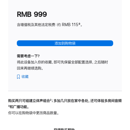
划
(适
RMB 999
用
于
含增值税及其他法定税费：约 RMB 115‡。
HomeP
mini)
添加到购物袋
需要考虑一下？
将此设备加入你的收藏，即可先保留全部配置选择，之后随时
回来再继续选购。
收藏
购买两只可组建立体声组合
脚
²；多加几只放在家中各处，还可体验多‍房‍间音频
脚
³和广播功能。
注
注
你可以在购物袋中更改商品数量。
获得购买帮助，