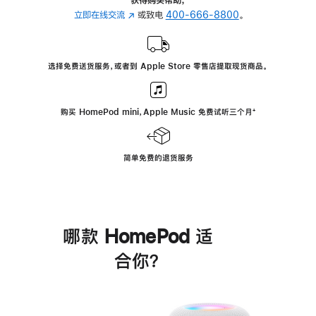
立即在线交流
(在
或致电
400-666-8800
。
新
窗
口
选择免费送货服务，或者到 Apple Store 零售店提取现货商品。
中
打
开)
购买 HomePod mini，Apple Music 免费试听三个月
脚
⁺
注
简单免费的退货服务
哪款 HomePod 适
合你？
进
一
步