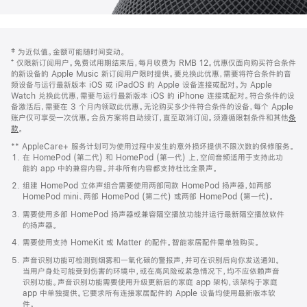
网
脚
‡ 为近似值。金额可能随时间变动。
注
页
⁺ 仅限新订阅用户。免费试用期结束后，每月收费为 RMB 12。优惠仅面向购买符合条件
页
的新设备的 Apple Music 新订阅用户限时提供。要兑换此优惠，需要将符合条件的音
频设备与运行最新版本 iOS 或 iPadOS 的 Apple 设备连接或配对。为 Apple
脚
Watch 兑换此优惠，需要与运行最新版本 iOS 的 iPhone 连接或配对。符合条件的设
备激活后，需要在 3 个月内领取此优惠。无论购买多少件符合条件的设备，每个 Apple
账户仅可享受一次优惠。会员方案将自动续订，直至取消订阅。须遵循限制条件和其他
条
款
。
(在
新
** AppleCare+ 服务计划可为使用过程中发生的意外损坏提供不限次数的保修服务。
窗
在 HomePod (第二代) 和 HomePod (第一代) 上，空间音频适用于支持此功
口
能的 app 中的兼容内容。并非所有内容都支持杜比全景声。
中
打
组建 HomePod 立体声组合需要使用两部同款 HomePod 扬声器，如两部
开)
HomePod mini、两部 HomePod (第二代) 或两部 HomePod (第一代)。
需要使用多部 HomePod 扬声器或兼容隔空播放功能并运行最新隔空播放软件
的扬声器。
需要使用支持 HomeKit 或 Matter 的配件。智能家居配件需单独购买。
声音识别功能可检测到烟雾和一氧化碳的警报声，并可在识别后向你发送通知。
当用户身处可能受到伤害的环境中，或在高风险或紧急情况下，均不应依赖声音
识别功能。声音识别功能需要使用升级更新后的家庭 app 架构，该架构于家庭
app 中单独提供。它要求所有连接家居配件的 Apple 设备均使用最新版本软
件。