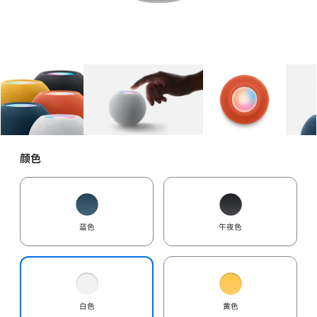
图库
图像
1
图库
图像
2
图库
图像
3
颜色
蓝色
午夜色
白色
黄色