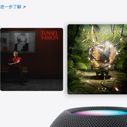
注
进一步了解
Apple
(在
Music
新
窗
口
中
打
开)