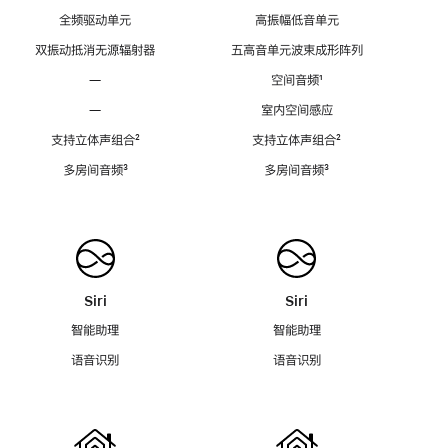
全频驱动单元
高振幅低音单元
双振动抵消无源辐射器
五高音单元波束成形阵列
—
空间音频
脚
¹
注
—
室内空间感应
支持立体声组合
脚
²
支持立体声组合
脚
²
注
注
多房间音频
脚
³
多房间音频
脚
³
注
注
Siri
Siri
智能助理
智能助理
语音识别
语音识别