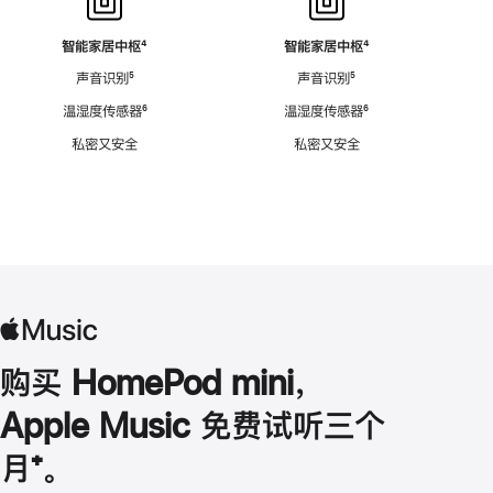
智能家居中枢
脚
⁴
智能家居中枢
脚
⁴
注
注
声音识别
脚
⁵
声音识别
脚
⁵
注
注
温湿度传感器
脚
⁶
温湿度传感器
脚
⁶
注
注
私密又安全
私密又安全
购买 HomePod mini，
Apple Music 免费试听三个
月
脚
⁺。