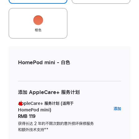
橙色
HomePod mini - 白色
添加 AppleCare+ 服务计划
AppleCare+ 服务计划 (适用于
AppleC
添加
HomePod mini)
服
RMB 119
务
获得长达 2 年的不限次数的意外损坏保修服务
和额外技术支持
脚
**
计
注