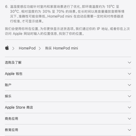
温湿度感应功能针对室内和家居场景进行了优化，即环境温度约为 15ºC 至
30ºC、相对湿度约为 30% 至 70% 的场景。在长时间以高音量播放音频等情
况下，准确性可能会降低。HomePod mini 在启动后需要一定时间对传感器进
行校准，才可显示结果。
我们会使用你所在位置，为你更快显示送货选项。我们通过你的 IP 地址，或者你在上次
访问 Apple 网站时输入的位置信息，找到了你的位置。
HomePod
购买 HomePod mini
Apple
选购及了解
Apple 钱包
账户
娱乐
Apple Store 商店
商务应用
教育应用