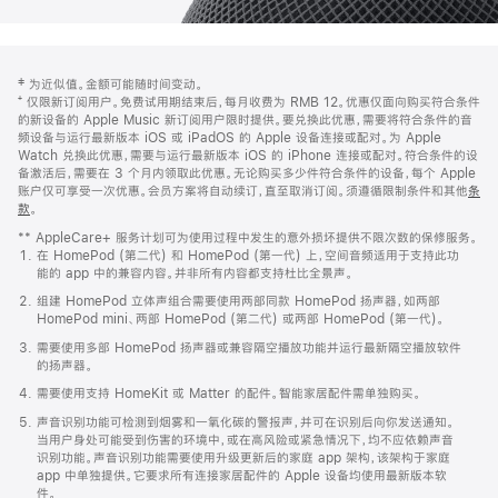
网
脚
‡ 为近似值。金额可能随时间变动。
注
页
⁺ 仅限新订阅用户。免费试用期结束后，每月收费为 RMB 12。优惠仅面向购买符合条件
页
的新设备的 Apple Music 新订阅用户限时提供。要兑换此优惠，需要将符合条件的音
频设备与运行最新版本 iOS 或 iPadOS 的 Apple 设备连接或配对。为 Apple
脚
Watch 兑换此优惠，需要与运行最新版本 iOS 的 iPhone 连接或配对。符合条件的设
备激活后，需要在 3 个月内领取此优惠。无论购买多少件符合条件的设备，每个 Apple
账户仅可享受一次优惠。会员方案将自动续订，直至取消订阅。须遵循限制条件和其他
条
款
。
(在
新
** AppleCare+ 服务计划可为使用过程中发生的意外损坏提供不限次数的保修服务。
窗
在 HomePod (第二代) 和 HomePod (第一代) 上，空间音频适用于支持此功
口
能的 app 中的兼容内容。并非所有内容都支持杜比全景声。
中
打
组建 HomePod 立体声组合需要使用两部同款 HomePod 扬声器，如两部
开)
HomePod mini、两部 HomePod (第二代) 或两部 HomePod (第一代)。
需要使用多部 HomePod 扬声器或兼容隔空播放功能并运行最新隔空播放软件
的扬声器。
需要使用支持 HomeKit 或 Matter 的配件。智能家居配件需单独购买。
声音识别功能可检测到烟雾和一氧化碳的警报声，并可在识别后向你发送通知。
当用户身处可能受到伤害的环境中，或在高风险或紧急情况下，均不应依赖声音
识别功能。声音识别功能需要使用升级更新后的家庭 app 架构，该架构于家庭
app 中单独提供。它要求所有连接家居配件的 Apple 设备均使用最新版本软
件。