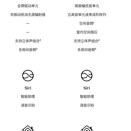
全频驱动单元
高振幅低音单元
双振动抵消无源辐射器
五高音单元波束成形阵列
—
空间音频
脚
¹
注
—
室内空间感应
支持立体声组合
脚
²
支持立体声组合
脚
²
注
注
多房间音频
脚
³
多房间音频
脚
³
注
注
Siri
Siri
智能助理
智能助理
语音识别
语音识别