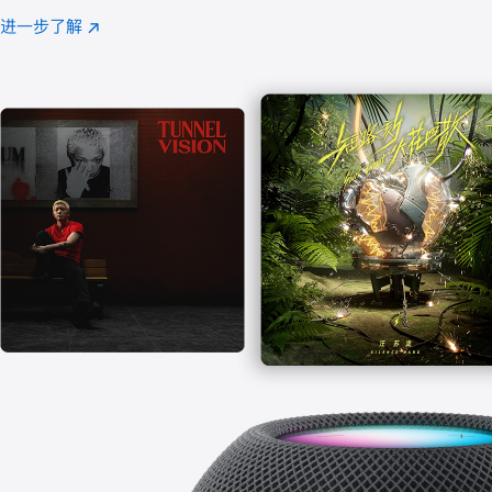
注
进一步了解
Apple
(在
Music
新
窗
口
中
打
开)